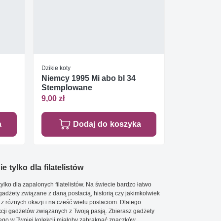
Dzikie koty
Niemcy 1995 Mi abo bl 34
Stemplowane
9,00 zł
a
Dodaj do koszyka
e tylko dla filatelistów
ylko dla zapalonych filatelistów. Na świecie bardzo łatwo
 gadżety związane z daną postacią, historią czy jakimkolwiek
 z różnych okazji i na cześć wielu postaciom. Dlatego
cji gadżetów związanych z Twoją pasją. Zbierasz gadżety
go w Twojej kolekcji miałoby zabraknąć znaczków