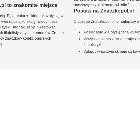
pl to znakomite miejsce
pocztowych z królem rock&rolla?
Postaw na Znaczkopol.pl
ją. Egzemplarze, które ukazały się w
t tworzą całą kolekcję, wtedy masz
Dlaczego Znaczkopol.pl to najlepszy 
 zyski. Jednak, żeby inwestować
Posiadamy wielotysięczną kolekc
 filatelistycznych elementów. Zrobisz
ięcy znaczków kolekcjonerskich
Wszystkie znaczki są autentyczne
ą.
filatelistyki.
Zakupy w naszym sklepie są łatw