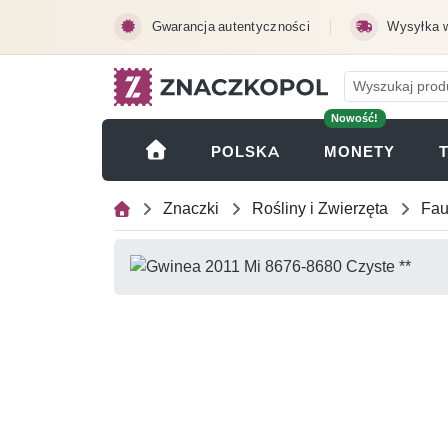
Przejdź do treści głównej
Gwarancja autentyczności
Wysyłka 
Nowość!
(OTWI
POLSKA
MONETY
Znaczki
Rośliny i Zwierzęta
Fa