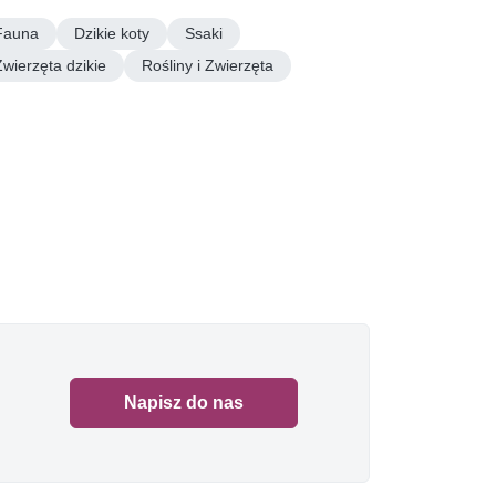
Fauna
Dzikie koty
Ssaki
Zwierzęta dzikie
Rośliny i Zwierzęta
Napisz do nas