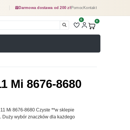
Darmowa dostawa od 200 zł
Pomoc
Kontakt
0
Liczba pozycji na liście ulubionyc
0
Produkty w koszyku:
1 Mi 8676-8680
1 Mi 8676-8680 Czyste **w sklepie
pl. Duży wybór znaczków dla każdego