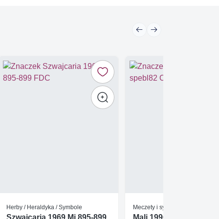
Herby / Heraldyka / Symbole
Meczety i synagogi
Szwajcaria 1969 Mi 895-899
Mali 1996 Mi spebl82 C