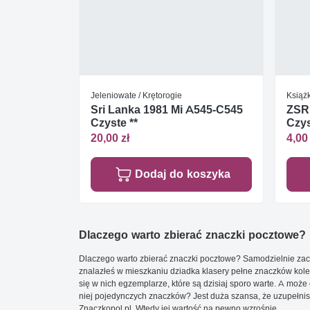
Jeleniowate / Krętorogie
Książk
Sri Lanka 1981 Mi A545-C545
ZSRR
Czyste **
Czys
20,00 zł
4,00 
Dodaj do koszyka
Dlaczego warto zbierać znaczki pocztowe?
Dlaczego warto zbierać znaczki pocztowe? Samodzielnie zacz
znalazłeś w mieszkaniu dziadka klasery pełne znaczków kole
się w nich egzemplarze, które są dzisiaj sporo warte. A może 
niej pojedynczych znaczków? Jest duża szansa, że uzupełnisz 
Znaczkopol.pl. Wtedy jej wartość na pewno wzrośnie.