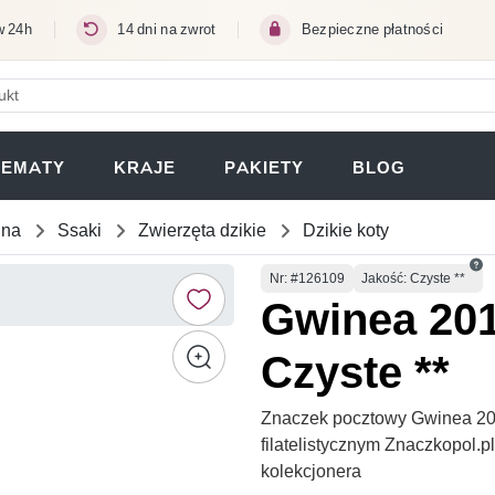
w 24h
14 dni na zwrot
Bezpieczne płatności
ERA SIĘ W NOWEJ KARCIE)
TEMATY
KRAJE
PAKIETY
BLOG
una
Ssaki
Zwierzęta dzikie
Dzikie koty
Numer
Nr
: #126109
Jakość: Czyste **
Gwinea 201
Czyste **
Znaczek pocztowy Gwinea 201
filatelistycznym Znaczkopol.
kolekcjonera