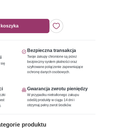
 koszyka
Bezpieczna transakcja
Twoje zakupy chronione są przez
i
bezpieczny system płatności oraz
 się
szyfrowane połączenie zapewniające
ochronę danych osobowych.
ci
Gwarancja zwrotu pieniędzy
czki
W przypadku nietrafionego zakupu
est
odeślij produkty w ciągu 14 dni i
.
otrzymaj pełny zwrot środków.
tegorie produktu