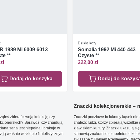
i
Dzikie koty
 1989 Mi 6009-6013
Somalia 1992 Mi 440-443
te **
Czyste **
zł
222,00 zł
Dodaj do koszyka
Dodaj do koszyk
Znaczki kolekcjonerskie – ni
ąłeś zbierać swoją kolekcję czy
Znaczki pocztowe to łakomy kąsek nie t
kcjonerskich? Sprawdź, czy znajdują
znaleźć ludzi, którzy zbierają wszelkie
dana seria jest niepełna i brakuje w
zjawiskiem kultury. Znaczki ukazują się
ją właśnie w sklepie filatelistycznym
stanowią znakomite uzupełnienie kolek
związane z Elvisem Presleyem? Dlacze