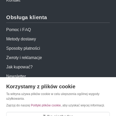
Kontakt
Obsługa klienta
Pomoc i FAQ
Metody dostawy
Sposoby płatności
Zwroty i reklamacje
Jak kupować?
Newsletter
Korzystamy z plików cookie
Konto
Ta witryna używa plików cookie w celu ulepszenia ogólnej wygody
użytkowania.
Moje konto
Zajrzyj do naszej
Polityki plików cookie
, aby uzyskać więcej informacji.
Moje zamówienia