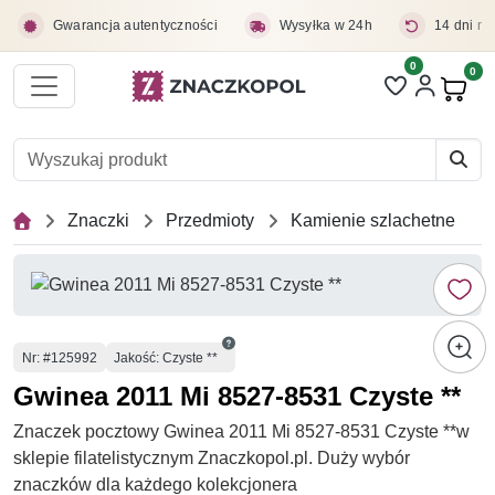
Przejdź do treści głównej
Gwarancja autentyczności
Wysyłka w 24h
14 dni na
0
Liczba pozycji 
0
Pro
Znaczki
Przedmioty
Kamienie szlachetne
Numer
Nr
: #125992
Jakość: Czyste **
Gwinea 2011 Mi 8527-8531 Czyste **
Znaczek pocztowy Gwinea 2011 Mi 8527-8531 Czyste **w
sklepie filatelistycznym Znaczkopol.pl. Duży wybór
znaczków dla każdego kolekcjonera