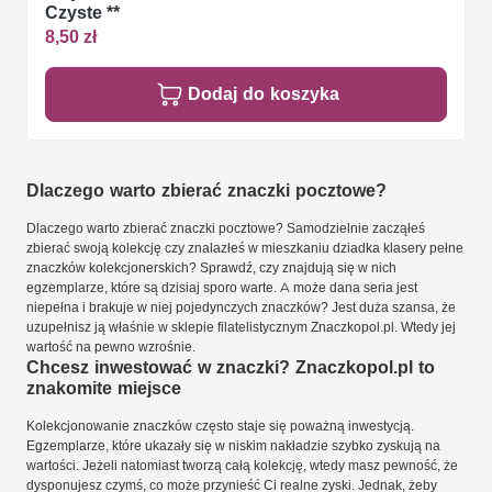
Czyste **
8,50 zł
Dodaj do koszyka
Dlaczego warto zbierać znaczki pocztowe?
Dlaczego warto zbierać znaczki pocztowe? Samodzielnie zacząłeś
zbierać swoją kolekcję czy znalazłeś w mieszkaniu dziadka klasery pełne
znaczków kolekcjonerskich? Sprawdź, czy znajdują się w nich
egzemplarze, które są dzisiaj sporo warte. A może dana seria jest
niepełna i brakuje w niej pojedynczych znaczków? Jest duża szansa, że
uzupełnisz ją właśnie w sklepie filatelistycznym Znaczkopol.pl. Wtedy jej
wartość na pewno wzrośnie.
Chcesz inwestować w znaczki? Znaczkopol.pl to
znakomite miejsce
Kolekcjonowanie znaczków często staje się poważną inwestycją.
Egzemplarze, które ukazały się w niskim nakładzie szybko zyskują na
wartości. Jeżeli natomiast tworzą całą kolekcję, wtedy masz pewność, że
dysponujesz czymś, co może przynieść Ci realne zyski. Jednak, żeby