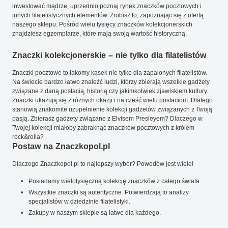
inwestować mądrze, uprzednio poznaj rynek znaczków pocztowych i
innych filatelistycznych elementów. Zrobisz to, zapoznając się z ofertą
naszego sklepu. Pośród wielu tysięcy znaczków kolekcjonerskich
znajdziesz egzemplarze, które mają swoją wartość historyczną.
Znaczki kolekcjonerskie – nie tylko dla filatelistów
Znaczki pocztowe to łakomy kąsek nie tylko dla zapalonych filatelistów.
Na świecie bardzo łatwo znaleźć ludzi, którzy zbierają wszelkie gadżety
związane z daną postacią, historią czy jakimkolwiek zjawiskiem kultury.
Znaczki ukazują się z różnych okazji i na cześć wielu postaciom. Dlatego
stanowią znakomite uzupełnienie kolekcji gadżetów związanych z Twoją
pasją. Zbierasz gadżety związane z Elvisem Presleyem? Dlaczego w
Twojej kolekcji miałoby zabraknąć znaczków pocztowych z królem
rock&rolla?
Postaw na Znaczkopol.pl
Dlaczego Znaczkopol.pl to najlepszy wybór? Powodów jest wiele!
Posiadamy wielotysięczną kolekcję znaczków z całego świata.
Wszystkie znaczki są autentyczne. Potwierdzają to analizy
specjalistów w dziedzinie filatelistyki.
Zakupy w naszym sklepie są łatwe dla każdego.