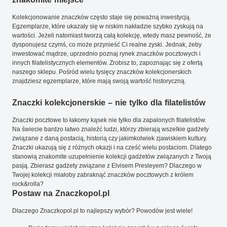
Kolekcjonowanie znaczków często staje się poważną inwestycją.
Egzemplarze, które ukazały się w niskim nakładzie szybko zyskują na
wartości. Jeżeli natomiast tworzą całą kolekcję, wtedy masz pewność, że
dysponujesz czymś, co może przynieść Ci realne zyski. Jednak, żeby
inwestować mądrze, uprzednio poznaj rynek znaczków pocztowych i
innych filatelistycznych elementów. Zrobisz to, zapoznając się z ofertą
naszego sklepu. Pośród wielu tysięcy znaczków kolekcjonerskich
znajdziesz egzemplarze, które mają swoją wartość historyczną.
Znaczki kolekcjonerskie – nie tylko dla filatelistów
Znaczki pocztowe to łakomy kąsek nie tylko dla zapalonych filatelistów.
Na świecie bardzo łatwo znaleźć ludzi, którzy zbierają wszelkie gadżety
związane z daną postacią, historią czy jakimkolwiek zjawiskiem kultury.
Znaczki ukazują się z różnych okazji i na cześć wielu postaciom. Dlatego
stanowią znakomite uzupełnienie kolekcji gadżetów związanych z Twoją
pasją. Zbierasz gadżety związane z Elvisem Presleyem? Dlaczego w
Twojej kolekcji miałoby zabraknąć znaczków pocztowych z królem
rock&rolla?
Postaw na Znaczkopol.pl
Dlaczego Znaczkopol.pl to najlepszy wybór? Powodów jest wiele!