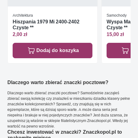
Architektura
Samochody
Hiszpania 1979 Mi 2400-2402
Wyspa Man 19
Czyste **
Czyste **
2,00 zł
15,00 zł
Dodaj do koszyka
Do
Dlaczego warto zbierać znaczki pocztowe?
Dlaczego warto zbierać znaczki pocztowe? Samodzielnie zacząłeś
zbierać swoją kolekcję czy znalazłeś w mieszkaniu dziadka klasery pełne
znaczków kolekcjonerskich? Sprawdź, czy znajdują się w nich
egzemplarze, które są dzisiaj sporo warte. A może dana seria jest
niepełna i brakuje w niej pojedynczych znaczków? Jest duża szansa, że
uzupełnisz ją właśnie w sklepie filatelistycznym Znaczkopol.pl. Wtedy jej
wartość na pewno wzrośnie.
Chcesz inwestować w znaczki? Znaczkopol.pl to
znakomite miejsce