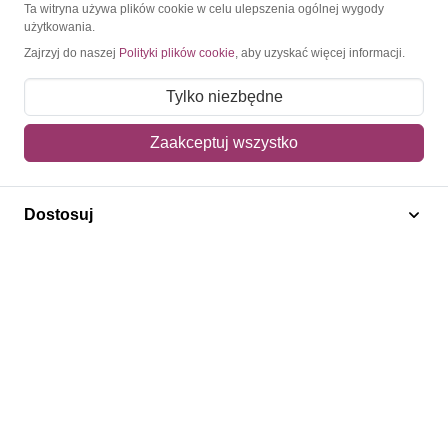
O Znaczkopol.pl
Ta witryna używa plików cookie w celu ulepszenia ogólnej wygody
użytkowania.
Zajrzyj do naszej
Polityki plików cookie
, aby uzyskać więcej informacji.
O nas
Blog
Tylko niezbędne
Regulamin
Zaakceptuj wszystko
Polityka prywatności
Mapa strony
Dostosuj
Kontakt
Obsługa klienta
Pomoc i FAQ
Metody dostawy
Sposoby płatności