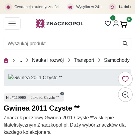
Przejdź do treści głównej
Gwarancja autentyczności
Wysyłka w 24h
14 dni na
0
Liczba pozycji 
0
Pro
...
Nauka i rozwój
Transport
Samochody
Numer
Nr
: #119998
Jakość: Czyste **
Gwinea 2011 Czyste **
Znaczek pocztowy Gwinea 2011 Czyste **w sklepie
filatelistycznym Znaczkopol.pl. Duży wybór znaczków dla
każdego kolekcjonera