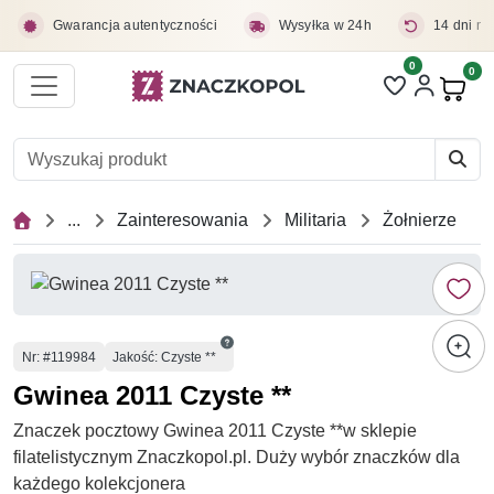
Przejdź do treści głównej
Gwarancja autentyczności
Wysyłka w 24h
14 dni na
0
Liczba pozycji 
0
Pro
...
Zainteresowania
Militaria
Żołnierze
Numer
Nr
: #119984
Jakość: Czyste **
Gwinea 2011 Czyste **
Znaczek pocztowy Gwinea 2011 Czyste **w sklepie
filatelistycznym Znaczkopol.pl. Duży wybór znaczków dla
każdego kolekcjonera