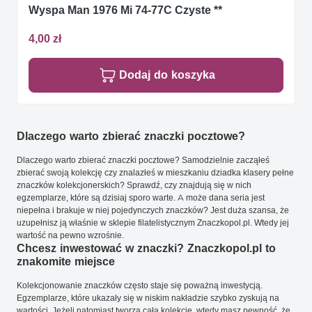
Wyspa Man 1976 Mi 74-77C Czyste **
4,00 zł
Dodaj do koszyka
Dlaczego warto zbierać znaczki pocztowe?
Dlaczego warto zbierać znaczki pocztowe? Samodzielnie zacząłeś
zbierać swoją kolekcję czy znalazłeś w mieszkaniu dziadka klasery pełne
znaczków kolekcjonerskich? Sprawdź, czy znajdują się w nich
egzemplarze, które są dzisiaj sporo warte. A może dana seria jest
niepełna i brakuje w niej pojedynczych znaczków? Jest duża szansa, że
uzupełnisz ją właśnie w sklepie filatelistycznym Znaczkopol.pl. Wtedy jej
wartość na pewno wzrośnie.
Chcesz inwestować w znaczki? Znaczkopol.pl to
znakomite miejsce
Kolekcjonowanie znaczków często staje się poważną inwestycją.
Egzemplarze, które ukazały się w niskim nakładzie szybko zyskują na
wartości. Jeżeli natomiast tworzą całą kolekcję, wtedy masz pewność, że