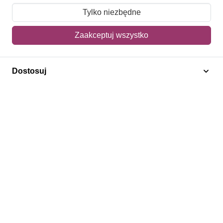
Moje zamówienia
Tylko niezbędne
Mój koszyk
Zaakceptuj wszystko
Adres dostawy
Dostosuj
Polecamy
Znaczki Konie
Znaczki Politycy
Znaczki Żaglowce
Znaczki Kwiaty
Znaczki Herby / Heraldyka / Symbole
Regulamin
Prywatność
Bezpieczeństwo