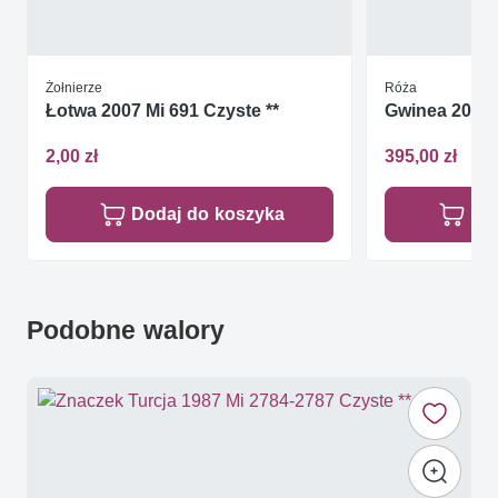
Żołnierze
Róża
Łotwa 2007 Mi 691 Czyste **
Gwinea 2011 
2,00 zł
395,00 zł
Dodaj do koszyka
Do
Podobne walory