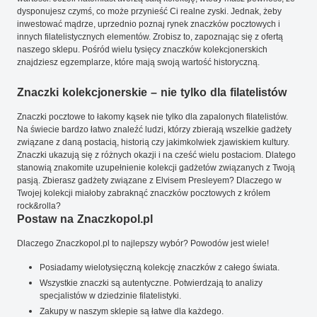
dysponujesz czymś, co może przynieść Ci realne zyski. Jednak, żeby
inwestować mądrze, uprzednio poznaj rynek znaczków pocztowych i
innych filatelistycznych elementów. Zrobisz to, zapoznając się z ofertą
naszego sklepu. Pośród wielu tysięcy znaczków kolekcjonerskich
znajdziesz egzemplarze, które mają swoją wartość historyczną.
Znaczki kolekcjonerskie – nie tylko dla filatelistów
Znaczki pocztowe to łakomy kąsek nie tylko dla zapalonych filatelistów.
Na świecie bardzo łatwo znaleźć ludzi, którzy zbierają wszelkie gadżety
związane z daną postacią, historią czy jakimkolwiek zjawiskiem kultury.
Znaczki ukazują się z różnych okazji i na cześć wielu postaciom. Dlatego
stanowią znakomite uzupełnienie kolekcji gadżetów związanych z Twoją
pasją. Zbierasz gadżety związane z Elvisem Presleyem? Dlaczego w
Twojej kolekcji miałoby zabraknąć znaczków pocztowych z królem
rock&rolla?
Postaw na Znaczkopol.pl
Dlaczego Znaczkopol.pl to najlepszy wybór? Powodów jest wiele!
Posiadamy wielotysięczną kolekcję znaczków z całego świata.
Wszystkie znaczki są autentyczne. Potwierdzają to analizy
specjalistów w dziedzinie filatelistyki.
Zakupy w naszym sklepie są łatwe dla każdego.