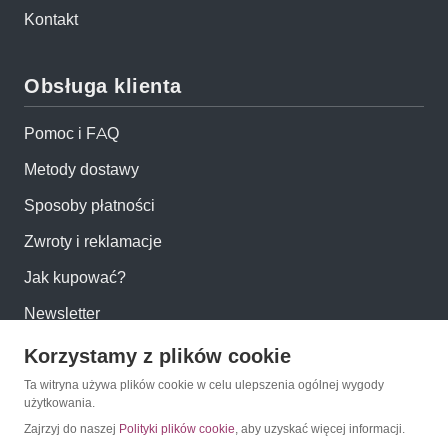
Kontakt
Obsługa klienta
Pomoc i FAQ
Metody dostawy
Sposoby płatności
Zwroty i reklamacje
Jak kupować?
Newsletter
Korzystamy z plików cookie
Konto
Ta witryna używa plików cookie w celu ulepszenia ogólnej wygody
użytkowania.
Moje konto
Zajrzyj do naszej
Polityki plików cookie
, aby uzyskać więcej informacji.