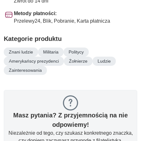
Zwrot do 14 dni
Metody płatności:
Przelewy24, Blik, Pobranie, Karta płatnicza
Kategorie produktu
Znani ludzie
Militaria
Politycy
Amerykańscy prezydenci
Żołnierze
Ludzie
Zainteresowania
Masz pytania? Z przyjemnością na nie
odpowiemy!
Niezależnie od tego, czy szukasz konkretnego znaczka,
czy dopiero zaczynasz przygodę z filatelistyką.