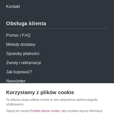
Kontakt
Obsługa klienta
Pomoc i FAQ
Metody dostawy
Sposoby płatności
Zwroty i reklamacje
Jak kupować?
Newsletter
Korzystamy z plików cookie
Konto
Ta witryna używa plików cookie w celu ulepszenia ogólnej wygody
użytkowania.
Moje konto
Zajrzyj do naszej
Polityki plików cookie
, aby uzyskać więcej informacji.