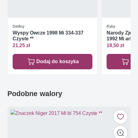
Delfiny
Ryby
Wyspy Owcze 1998 Mi 334-337
Narody Zjed
Czyste **
1992 Mi ark 
21,25 zł
18,50 zł
Dodaj do koszyka
Do
Podobne walory