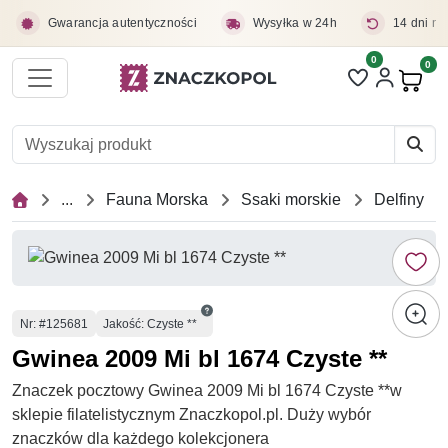
Przejdź do treści głównej
Gwarancja autentyczności
Wysyłka w 24h
14 dni na
0
Liczba pozycji 
0
Pro
...
Fauna Morska
Ssaki morskie
Delfiny
Numer
Nr
: #125681
Jakość: Czyste **
Gwinea 2009 Mi bl 1674 Czyste **
Znaczek pocztowy Gwinea 2009 Mi bl 1674 Czyste **w
sklepie filatelistycznym Znaczkopol.pl. Duży wybór
znaczków dla każdego kolekcjonera