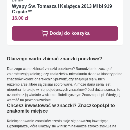
Delfiny
Wyspy Św. Tomasza i Książęca 2013 Mi bl 919
Czyste **
16,00 zł
Dodaj do koszyka
Dlaczego warto zbierać znaczki pocztowe?
Dlaczego warto zbierać znaczki pocztowe? Samodzielnie zacząłeś
zbierać swoją kolekcję czy znalazłeś w mieszkaniu dziadka klasery pełne
znaczków kolekcjonerskich? Sprawdź, czy znajdują się w nich
egzemplarze, które są dzisiaj sporo warte. A może dana seria jest
niepełna i brakuje w niej pojedynczych znaczków? Jest duża szansa, że
uzupełnisz ją właśnie w sklepie filatelistycznym Znaczkopol.pl. Wtedy jej
wartość na pewno wzrośnie.
Chcesz inwestować w znaczki? Znaczkopol.pl to
znakomite miejsce
Kolekcjonowanie znaczków często staje się poważną inwestycją.
Egzemplarze, które ukazały się w niskim nakładzie szybko zyskują na