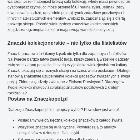
wartości. Jeżeli natomiast tworzą całą kolekcję, wtedy masz pewność, że
dysponujesz czymś, co może przynieść Ci realne zyski. Jednak, żeby
inwestować mądrze, uprzednio poznaj rynek znaczków pocztowych i
innych filatelistycznych elementów. Zrobisz to, zapoznając się z ofertą
naszego sklepu. Pośród wielu tysięcy znaczków kolekcjonerskich
znajdziesz egzemplarze, które mają swoją wartość historyczną.
Znaczki kolekcjonerskie – nie tylko dla filatelistów
Znaczki pocztowe to łakomy kąsek nie tylko dla zapalonych filatelistów.
Na świecie bardzo łatwo znaleźć ludzi, którzy zbierają wszelkie gadżety
związane z daną postacią, historią czy jakimkolwiek zjawiskiem kultury.
Znaczki ukazują się z różnych okazji i na cześć wielu postaciom. Dlatego
stanowią znakomite uzupełnienie kolekcji gadżetów związanych z Twoją
pasją. Zbierasz gadżety związane z Elvisem Presleyem? Dlaczego w
Twojej kolekcji miałoby zabraknąć znaczków pocztowych z królem
rock&rolla?
Postaw na Znaczkopol.pl
Dlaczego Znaczkopol.pl to najlepszy wybór? Powodów jest wiele!
Posiadamy wielotysięczną kolekcję znaczków z całego świata.
Wszystkie znaczki są autentyczne. Potwierdzają to analizy
specjalistów w dziedzinie filatelistyki.
Zakupy w naszym sklepie są łatwe dla każdego.