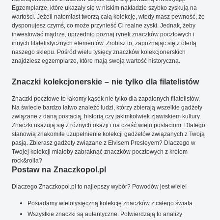
Egzemplarze, które ukazały się w niskim nakładzie szybko zyskują na
wartości. Jeżeli natomiast tworzą całą kolekcję, wtedy masz pewność, że
dysponujesz czymś, co może przynieść Ci realne zyski. Jednak, żeby
inwestować mądrze, uprzednio poznaj rynek znaczków pocztowych i
innych filatelistycznych elementów. Zrobisz to, zapoznając się z ofertą
naszego sklepu. Pośród wielu tysięcy znaczków kolekcjonerskich
znajdziesz egzemplarze, które mają swoją wartość historyczną.
Znaczki kolekcjonerskie – nie tylko dla filatelistów
Znaczki pocztowe to łakomy kąsek nie tylko dla zapalonych filatelistów.
Na świecie bardzo łatwo znaleźć ludzi, którzy zbierają wszelkie gadżety
związane z daną postacią, historią czy jakimkolwiek zjawiskiem kultury.
Znaczki ukazują się z różnych okazji i na cześć wielu postaciom. Dlatego
stanowią znakomite uzupełnienie kolekcji gadżetów związanych z Twoją
pasją. Zbierasz gadżety związane z Elvisem Presleyem? Dlaczego w
Twojej kolekcji miałoby zabraknąć znaczków pocztowych z królem
rock&rolla?
Postaw na Znaczkopol.pl
Dlaczego Znaczkopol.pl to najlepszy wybór? Powodów jest wiele!
Posiadamy wielotysięczną kolekcję znaczków z całego świata.
Wszystkie znaczki są autentyczne. Potwierdzają to analizy