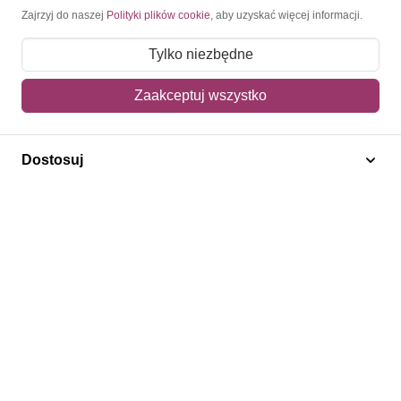
Moje konto
Zajrzyj do naszej
Polityki plików cookie
, aby uzyskać więcej informacji.
Moje zamówienia
Tylko niezbędne
Mój koszyk
Zaakceptuj wszystko
Adres dostawy
Dostosuj
Polecamy
Znaczki Konie
Znaczki Politycy
Znaczki Żaglowce
Znaczki Kwiaty
Znaczki Herby / Heraldyka / Symbole