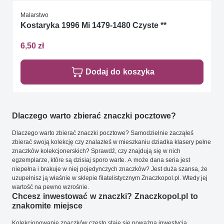
Malarstwo
Kostaryka 1996 Mi 1479-1480 Czyste **
6,50 zł
Dodaj do koszyka
Dlaczego warto zbierać znaczki pocztowe?
Dlaczego warto zbierać znaczki pocztowe? Samodzielnie zacząłeś
zbierać swoją kolekcję czy znalazłeś w mieszkaniu dziadka klasery pełne
znaczków kolekcjonerskich? Sprawdź, czy znajdują się w nich
egzemplarze, które są dzisiaj sporo warte. A może dana seria jest
niepełna i brakuje w niej pojedynczych znaczków? Jest duża szansa, że
uzupełnisz ją właśnie w sklepie filatelistycznym Znaczkopol.pl. Wtedy jej
wartość na pewno wzrośnie.
Chcesz inwestować w znaczki? Znaczkopol.pl to
znakomite miejsce
Kolekcjonowanie znaczków często staje się poważną inwestycją.