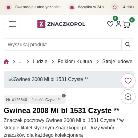
Przejdź do treści głównej
Gwarancja autentyczności
Wysyłka w 24h
14 dni na
0
Liczba pozycji 
0
Pro
...
Ludzie
Folklor / Kultura
Stroje ludowe
Numer
Nr
: #125840
Jakość: Czyste **
Gwinea 2008 Mi bl 1531 Czyste **
Znaczek pocztowy Gwinea 2008 Mi bl 1531 Czyste **w
sklepie filatelistycznym Znaczkopol.pl. Duży wybór
znaczków dla każdego kolekcjonera