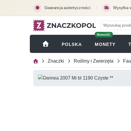
Przejdź do treści głównej
Gwarancja autentyczności
Wysyłka 
Nowość!
(OTWI
POLSKA
MONETY
Znaczki
Rośliny i Zwierzęta
Fa