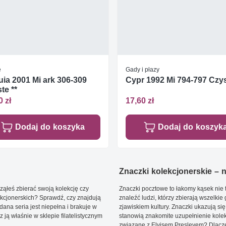
e
Gady i płazy
ia 2001 Mi ark 306-309
Cypr 1992 Mi 794-797 Czys
te **
0 zł
17,60 zł
Dodaj do koszyka
Dodaj do koszyk
Znaczki kolekcjonerskie – ni
ąłeś zbierać swoją kolekcję czy
Znaczki pocztowe to łakomy kąsek nie t
kcjonerskich? Sprawdź, czy znajdują
znaleźć ludzi, którzy zbierają wszelkie
dana seria jest niepełna i brakuje w
zjawiskiem kultury. Znaczki ukazują się
ją właśnie w sklepie filatelistycznym
stanowią znakomite uzupełnienie kolek
związane z Elvisem Presleyem? Dlacze