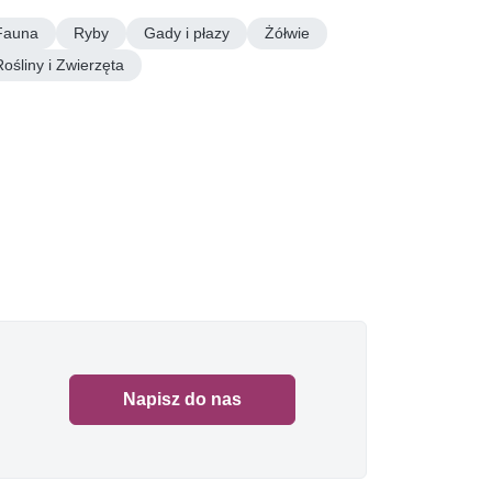
Fauna
Ryby
Gady i płazy
Żółwie
Rośliny i Zwierzęta
Napisz do nas