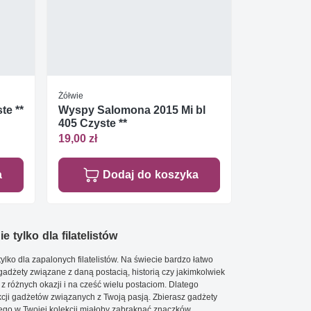
Żółwie
te **
Wyspy Salomona 2015 Mi bl
405 Czyste **
19,00 zł
a
Dodaj do koszyka
e tylko dla filatelistów
ylko dla zapalonych filatelistów. Na świecie bardzo łatwo
 gadżety związane z daną postacią, historią czy jakimkolwiek
 z różnych okazji i na cześć wielu postaciom. Dlatego
cji gadżetów związanych z Twoją pasją. Zbierasz gadżety
go w Twojej kolekcji miałoby zabraknąć znaczków