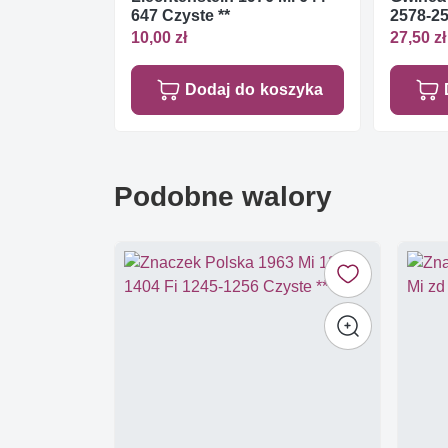
647 Czyste **
2578-25
10,00 zł
27,50 zł
Dodaj do koszyka
Podobne walory