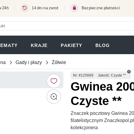
w 24h
14 dni na zwrot
Bezpieczne płatności
ERA SIĘ W NOWEJ KARCIE)
TEMATY
KRAJE
PAKIETY
BLOG
una
Gady i płazy
Żółwie
Numer
Nr
: #125669
Jakość: Czyste **
Gwinea 200
Czyste **
Znaczek pocztowy Gwinea 200
filatelistycznym Znaczkopol.
kolekcjonera