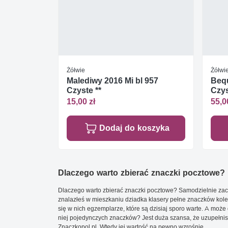
Żółwie
Żółwi
Malediwy 2016 Mi bl 957
Bequ
Czyste **
Czys
15,00 zł
55,0
Dodaj do koszyka
Dlaczego warto zbierać znaczki pocztowe?
Dlaczego warto zbierać znaczki pocztowe? Samodzielnie zacz
znalazłeś w mieszkaniu dziadka klasery pełne znaczków kole
się w nich egzemplarze, które są dzisiaj sporo warte. A może 
niej pojedynczych znaczków? Jest duża szansa, że uzupełnisz 
Znaczkopol.pl. Wtedy jej wartość na pewno wzrośnie.