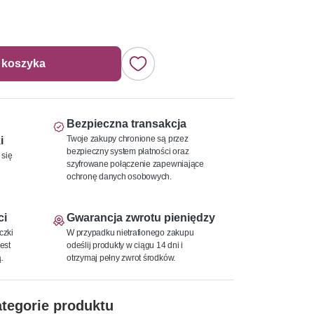
 koszyka
Bezpieczna transakcja
Twoje zakupy chronione są przez
i
bezpieczny system płatności oraz
 się
szyfrowane połączenie zapewniające
ochronę danych osobowych.
ci
Gwarancja zwrotu pieniędzy
czki
W przypadku nietrafionego zakupu
est
odeślij produkty w ciągu 14 dni i
.
otrzymaj pełny zwrot środków.
tegorie produktu