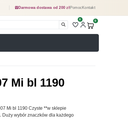
Darmowa dostawa od 200 zł
Pomoc
Kontakt
0
Liczba pozycji na liście ulubionyc
0
Produkty w koszyku:
7 Mi bl 1190
7 Mi bl 1190 Czyste **w sklepie
pl. Duży wybór znaczków dla każdego