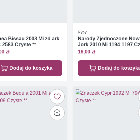
e
Ryby
ea Bissau 2003 Mi zd ark
Narody Zjednoczone Now
-2583 Czyste **
Jork 2010 Mi 1194-1197 C
**
00 zł
16,00 zł
Dodaj do koszyka
Dodaj do koszyk