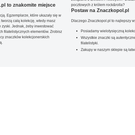
pl to znakomite miejsce
pocztowych z królem rock&rolla?
Postaw na Znaczkopol.pl
ją. Egzemplarze, które ukazały się w
t tworzą całą kolekcję, wtedy masz
Dlaczego Znaczkopol.pl to najlepszy 
 zyski. Jednak, żeby inwestować
Posiadamy wielotysięczną kolekc
 filatelistycznych elementów. Zrobisz
ięcy znaczków kolekcjonerskich
Wszystkie znaczki są autentyczne
ą.
filatelistyki.
Zakupy w naszym sklepie są łatw