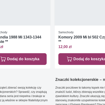
chody
Samochody
ndia 1988 Mi 1343-1344
Komory 2009 Mi bl 502 Cz
te **
**
zł
12,00 zł
Dodaj do koszyka
Dodaj do koszyk
Znaczki kolekcjonerskie – ni
ąłeś zbierać swoją kolekcję czy
Znaczki pocztowe to łakomy kąsek nie t
kcjonerskich? Sprawdź, czy znajdują
znaleźć ludzi, którzy zbierają wszelkie
dana seria jest niepełna i brakuje w
zjawiskiem kultury. Znaczki ukazują się
ją właśnie w sklepie filatelistycznym
stanowią znakomite uzupełnienie kolek
związane z Elvisem Presleyem? Dlacze