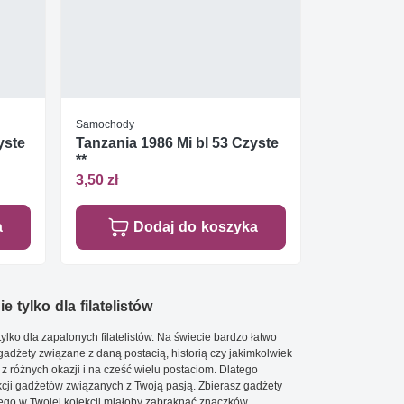
Samochody
yste
Tanzania 1986 Mi bl 53 Czyste
**
3,50 zł
a
Dodaj do koszyka
e tylko dla filatelistów
ylko dla zapalonych filatelistów. Na świecie bardzo łatwo
 gadżety związane z daną postacią, historią czy jakimkolwiek
 z różnych okazji i na cześć wielu postaciom. Dlatego
cji gadżetów związanych z Twoją pasją. Zbierasz gadżety
go w Twojej kolekcji miałoby zabraknąć znaczków