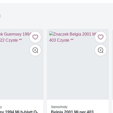
ć
dy
Samochody
y 1994 Mi h-blatt O-
Belgia 2001 Mi per 403