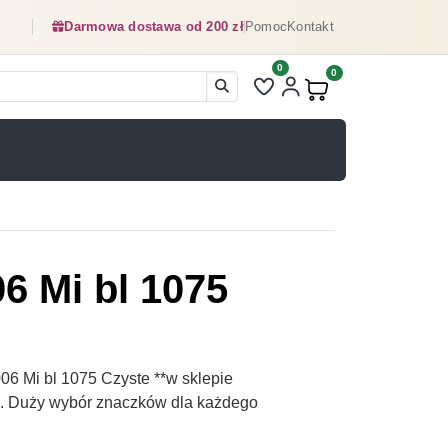
Darmowa dostawa od 200 zł
Pomoc
Kontakt
0
Liczba pozycji na liście ulubionyc
0
Produkty w koszyku:
6 Mi bl 1075
6 Mi bl 1075 Czyste **w sklepie
pl. Duży wybór znaczków dla każdego