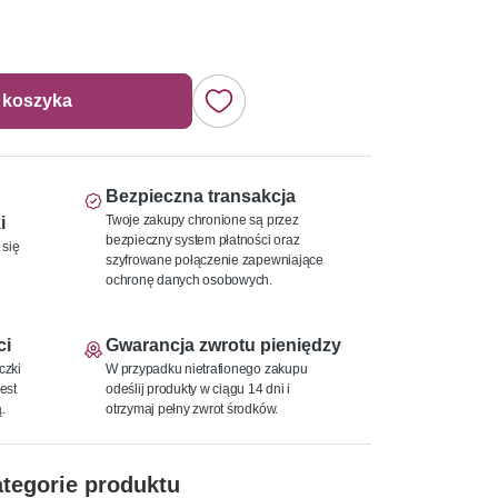
 koszyka
Bezpieczna transakcja
Twoje zakupy chronione są przez
i
bezpieczny system płatności oraz
 się
szyfrowane połączenie zapewniające
ochronę danych osobowych.
ci
Gwarancja zwrotu pieniędzy
czki
W przypadku nietrafionego zakupu
est
odeślij produkty w ciągu 14 dni i
.
otrzymaj pełny zwrot środków.
tegorie produktu