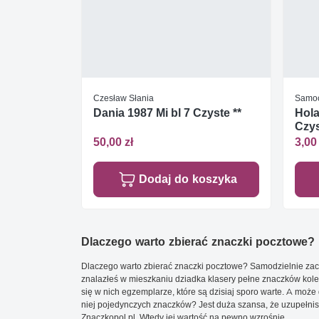
Czesław Słania
Samo
Dania 1987 Mi bl 7 Czyste **
Hola
Czys
50,00 zł
3,00 
Dodaj do koszyka
Dlaczego warto zbierać znaczki pocztowe?
Dlaczego warto zbierać znaczki pocztowe? Samodzielnie zacz
znalazłeś w mieszkaniu dziadka klasery pełne znaczków kole
się w nich egzemplarze, które są dzisiaj sporo warte. A może 
niej pojedynczych znaczków? Jest duża szansa, że uzupełnisz 
Znaczkopol.pl. Wtedy jej wartość na pewno wzrośnie.