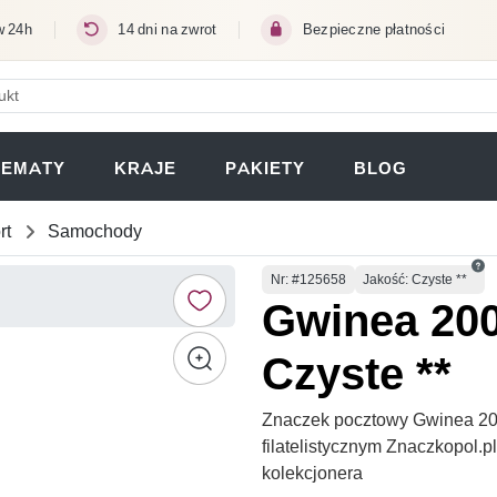
w 24h
14 dni na zwrot
Bezpieczne płatności
ERA SIĘ W NOWEJ KARCIE)
TEMATY
KRAJE
PAKIETY
BLOG
rt
Samochody
Numer
Nr
: #125658
Jakość: Czyste **
Gwinea 200
Czyste **
Znaczek pocztowy Gwinea 200
filatelistycznym Znaczkopol.
kolekcjonera