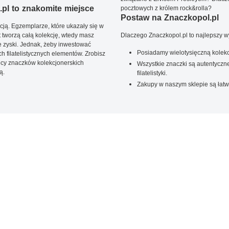
pl to znakomite miejsce
pocztowych z królem rock&rolla?
Postaw na Znaczkopol.pl
ją. Egzemplarze, które ukazały się w
t tworzą całą kolekcję, wtedy masz
Dlaczego Znaczkopol.pl to najlepszy 
 zyski. Jednak, żeby inwestować
Posiadamy wielotysięczną kolekc
 filatelistycznych elementów. Zrobisz
ięcy znaczków kolekcjonerskich
Wszystkie znaczki są autentyczne
ą.
filatelistyki.
Zakupy w naszym sklepie są łatw