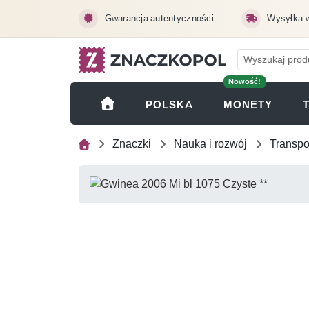
Przejdź do treści głównej
Gwarancja autentyczności
Wysyłka 
Nowość!
(OTWI
POLSKA
MONETY
Znaczki
Nauka i rozwój
Transpo