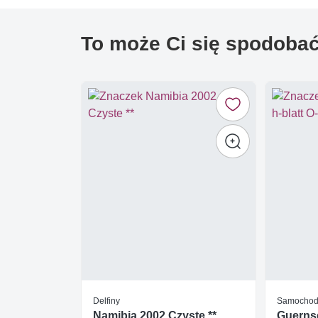
To może Ci się spodoba
Delfiny
Samocho
Namibia 2002 Czyste **
Guernse