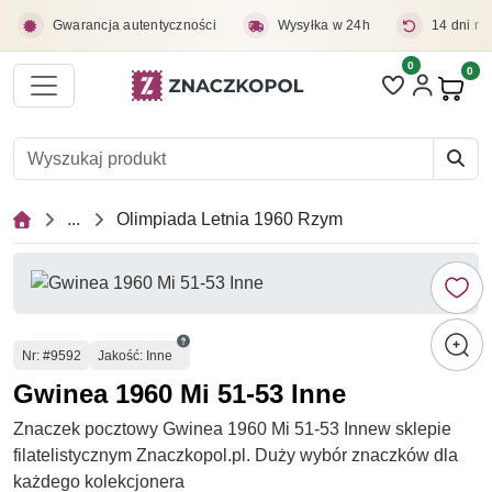
Przejdź do treści głównej
Gwarancja autentyczności
Wysyłka w 24h
14 dni na
0
Liczba pozycji 
0
Pro
...
Olimpiada Letnia 1960 Rzym
Numer
Nr
: #9592
Jakość: Inne
Gwinea 1960 Mi 51-53 Inne
Znaczek pocztowy Gwinea 1960 Mi 51-53 Innew sklepie
filatelistycznym Znaczkopol.pl. Duży wybór znaczków dla
każdego kolekcjonera