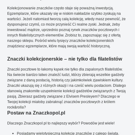
Kolekcjonowanie znaczków często staje się poważną inwestycją.
Egzemplarze, które ukazały się w niskim nakładzie szybko zyskują na
wartości. Jeżeli natomiast tworzą całą kolekcję, wtedy masz pewność, że
dysponujesz czymś, co może przynieść Ci realne zyski. Jednak, żeby
inwestować mądrze, uprzednio poznaj rynek znaczków pocztowych i
innych filatelistycznych elementów. Zrobisz to, zapoznając się z ofertą
naszego sklepu. Pośród wielu tysięcy znaczków kolekcjonerskich
znajdziesz egzemplarze, które mają swoją wartość historyczną.
Znaczki kolekcjonerskie – nie tylko dla filatelistów
Znaczki pocztowe to łakomy kąsek nie tylko dla zapalonych filatelistów.
Na świecie bardzo łatwo znaleźć ludzi, którzy zbierają wszelkie gadżety
związane z daną postacią, historią czy jakimkolwiek zjawiskiem kultury.
Znaczki ukazują się z różnych okazji i na cześć wielu postaciom. Dlatego
stanowią znakomite uzupełnienie kolekcji gadżetów związanych z Twoją
pasją. Zbierasz gadżety związane z Elvisem Presleyem? Dlaczego w
Twojej kolekcji miałoby zabraknąć znaczków pocztowych z królem
rock&rolla?
Postaw na Znaczkopol.pl
Dlaczego Znaczkopol.pl to najlepszy wybór? Powodów jest wiele!
Posiadamy wielotysięczną kolekcję znaczków z całego świata.