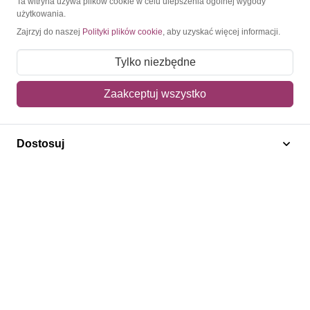
Ta witryna używa plików cookie w celu ulepszenia ogólnej wygody
użytkowania.
Moje konto
Zajrzyj do naszej
Polityki plików cookie
, aby uzyskać więcej informacji.
Moje zamówienia
Tylko niezbędne
Mój koszyk
Zaakceptuj wszystko
Adres dostawy
Polecamy
Dostosuj
Znaczki Konie
Znaczki Politycy
Znaczki Żaglowce
Znaczki Kolarstwo
Znaczki Boże Narodzenie