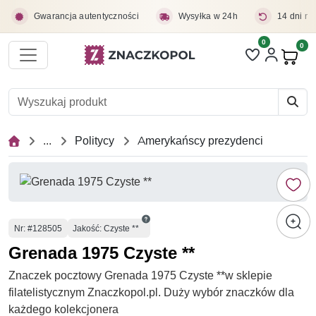
Przejdź do treści głównej
Gwarancja autentyczności
Wysyłka w 24h
14 dni na
0
Liczba pozycji 
0
Pro
...
Politycy
Amerykańscy prezydenci
Numer
Nr
: #128505
Jakość: Czyste **
Grenada 1975 Czyste **
Znaczek pocztowy Grenada 1975 Czyste **w sklepie
filatelistycznym Znaczkopol.pl. Duży wybór znaczków dla
każdego kolekcjonera