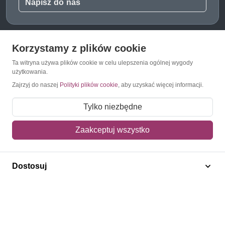
Napisz do nas
Korzystamy z plików cookie
O Znaczkopol.pl
Ta witryna używa plików cookie w celu ulepszenia ogólnej wygody
użytkowania.
O nas
Zajrzyj do naszej
Polityki plików cookie
, aby uzyskać więcej informacji.
Blog
Tylko niezbędne
Regulamin
Zaakceptuj wszystko
Polityka prywatności
Mapa strony
Dostosuj
Kontakt
Obsługa klienta