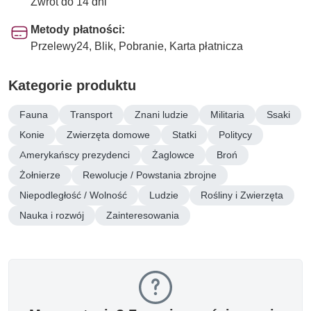
Zwrot do 14 dni
Metody płatności:
Przelewy24, Blik, Pobranie, Karta płatnicza
Kategorie produktu
Fauna
Transport
Znani ludzie
Militaria
Ssaki
Konie
Zwierzęta domowe
Statki
Politycy
Amerykańscy prezydenci
Żaglowce
Broń
Żołnierze
Rewolucje / Powstania zbrojne
Niepodległość / Wolność
Ludzie
Rośliny i Zwierzęta
Nauka i rozwój
Zainteresowania