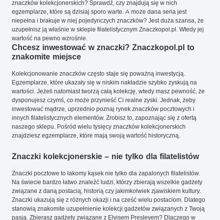
znaczków kolekcjonerskich? Sprawdź, czy znajdują się w nich
egzemplarze, które są dzisiaj sporo warte. A może dana seria jest
niepełna i brakuje w niej pojedynczych znaczków? Jest duża szansa, że
uzupełnisz ją właśnie w sklepie filatelistycznym Znaczkopol.pl. Wtedy jej
wartość na pewno wzrośnie.
Chcesz inwestować w znaczki? Znaczkopol.pl to
znakomite miejsce
Kolekcjonowanie znaczków często staje się poważną inwestycją.
Egzemplarze, które ukazały się w niskim nakładzie szybko zyskują na
wartości. Jeżeli natomiast tworzą całą kolekcję, wtedy masz pewność, że
dysponujesz czymś, co może przynieść Ci realne zyski. Jednak, żeby
inwestować mądrze, uprzednio poznaj rynek znaczków pocztowych i
innych filatelistycznych elementów. Zrobisz to, zapoznając się z ofertą
naszego sklepu. Pośród wielu tysięcy znaczków kolekcjonerskich
znajdziesz egzemplarze, które mają swoją wartość historyczną.
Znaczki kolekcjonerskie – nie tylko dla filatelistów
Znaczki pocztowe to łakomy kąsek nie tylko dla zapalonych filatelistów.
Na świecie bardzo łatwo znaleźć ludzi, którzy zbierają wszelkie gadżety
związane z daną postacią, historią czy jakimkolwiek zjawiskiem kultury.
Znaczki ukazują się z różnych okazji i na cześć wielu postaciom. Dlatego
stanowią znakomite uzupełnienie kolekcji gadżetów związanych z Twoją
pasją. Zbierasz gadżety związane z Elvisem Presleyem? Dlaczego w