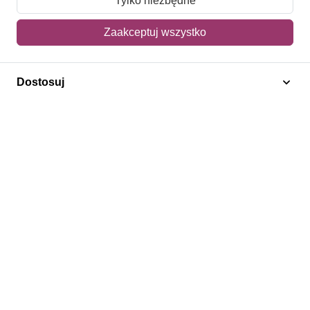
Tylko niezbędne
Mój koszyk
Zaakceptuj wszystko
Adres dostawy
Dostosuj
Polecamy
Znaczki Konie
Znaczki Politycy
Znaczki Żaglowce
Znaczki Kwiaty
Znaczki Boże Narodzenie
Regulamin
Prywatność
Bezpieczeństwo