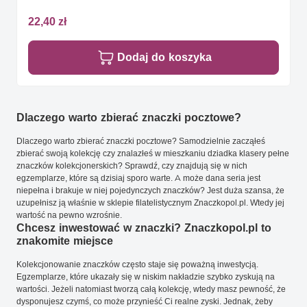
22,40 zł
Dodaj do koszyka
Dlaczego warto zbierać znaczki pocztowe?
Dlaczego warto zbierać znaczki pocztowe? Samodzielnie zacząłeś
zbierać swoją kolekcję czy znalazłeś w mieszkaniu dziadka klasery pełne
znaczków kolekcjonerskich? Sprawdź, czy znajdują się w nich
egzemplarze, które są dzisiaj sporo warte. A może dana seria jest
niepełna i brakuje w niej pojedynczych znaczków? Jest duża szansa, że
uzupełnisz ją właśnie w sklepie filatelistycznym Znaczkopol.pl. Wtedy jej
wartość na pewno wzrośnie.
Chcesz inwestować w znaczki? Znaczkopol.pl to
znakomite miejsce
Kolekcjonowanie znaczków często staje się poważną inwestycją.
Egzemplarze, które ukazały się w niskim nakładzie szybko zyskują na
wartości. Jeżeli natomiast tworzą całą kolekcję, wtedy masz pewność, że
dysponujesz czymś, co może przynieść Ci realne zyski. Jednak, żeby