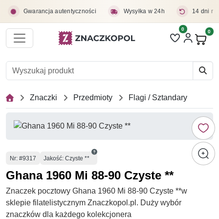
Przejdź do treści głównej
Gwarancja autentyczności
Wysyłka w 24h
14 dni na
0
Liczba pozycji 
0
Pro
Znaczki
Przedmioty
Flagi / Sztandary
Numer
Nr
: #9317
Jakość: Czyste **
Ghana 1960 Mi 88-90 Czyste **
Znaczek pocztowy Ghana 1960 Mi 88-90 Czyste **w
sklepie filatelistycznym Znaczkopol.pl. Duży wybór
znaczków dla każdego kolekcjonera