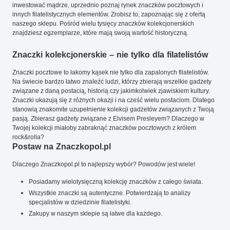
inwestować mądrze, uprzednio poznaj rynek znaczków pocztowych i
innych filatelistycznych elementów. Zrobisz to, zapoznając się z ofertą
naszego sklepu. Pośród wielu tysięcy znaczków kolekcjonerskich
znajdziesz egzemplarze, które mają swoją wartość historyczną.
Znaczki kolekcjonerskie – nie tylko dla filatelistów
Znaczki pocztowe to łakomy kąsek nie tylko dla zapalonych filatelistów.
Na świecie bardzo łatwo znaleźć ludzi, którzy zbierają wszelkie gadżety
związane z daną postacią, historią czy jakimkolwiek zjawiskiem kultury.
Znaczki ukazują się z różnych okazji i na cześć wielu postaciom. Dlatego
stanowią znakomite uzupełnienie kolekcji gadżetów związanych z Twoją
pasją. Zbierasz gadżety związane z Elvisem Presleyem? Dlaczego w
Twojej kolekcji miałoby zabraknąć znaczków pocztowych z królem
rock&rolla?
Postaw na Znaczkopol.pl
Dlaczego Znaczkopol.pl to najlepszy wybór? Powodów jest wiele!
Posiadamy wielotysięczną kolekcję znaczków z całego świata.
Wszystkie znaczki są autentyczne. Potwierdzają to analizy
specjalistów w dziedzinie filatelistyki.
Zakupy w naszym sklepie są łatwe dla każdego.