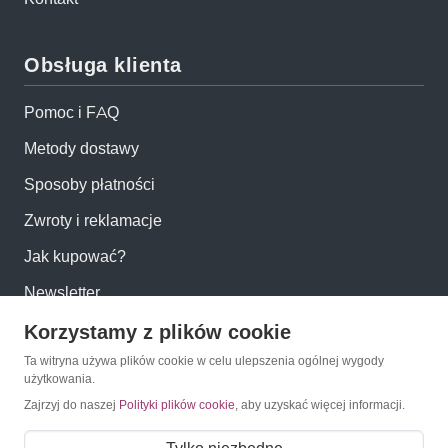
Obsługa klienta
Pomoc i FAQ
Metody dostawy
Sposoby płatności
Zwroty i reklamacje
Jak kupować?
Newsletter
Korzystamy z plików cookie
Konto
Ta witryna używa plików cookie w celu ulepszenia ogólnej wygody
użytkowania.
Moje konto
Zajrzyj do naszej
Polityki plików cookie
, aby uzyskać więcej informacji.
Moje zamówienia