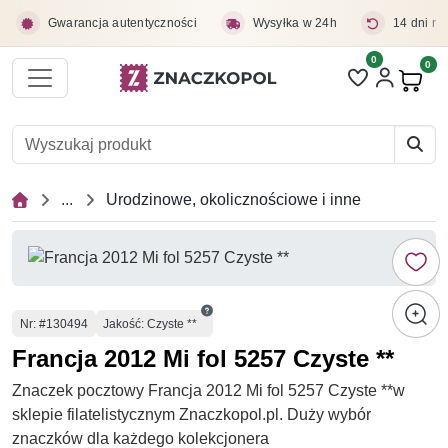
Przejdź do treści głównej
Gwarancja autentyczności
Wysyłka w 24h
14 dni na
0
Liczba pozycji 
0
Pro
...
Urodzinowe, okolicznościowe i inne
Numer
Nr
: #130494
Jakość: Czyste **
Francja 2012 Mi fol 5257 Czyste **
Znaczek pocztowy Francja 2012 Mi fol 5257 Czyste **w
sklepie filatelistycznym Znaczkopol.pl. Duży wybór
znaczków dla każdego kolekcjonera