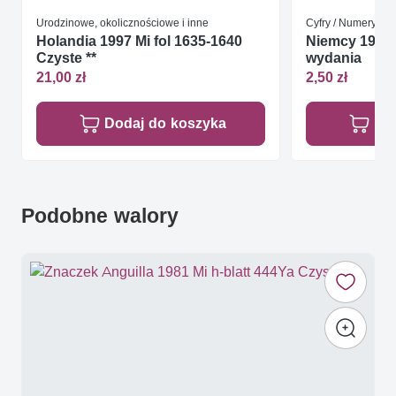
Urodzinowe, okolicznościowe i inne
Cyfry / Numery / No
Holandia 1997 Mi fol 1635-1640
Niemcy 1989 
Czyste **
wydania
21,00 zł
2,50 zł
Dodaj do koszyka
Do
Podobne walory