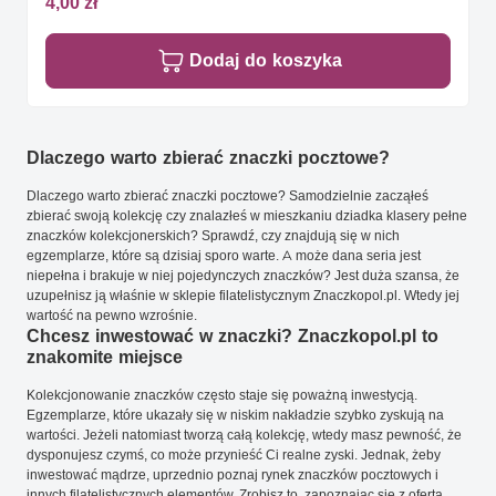
4,00 zł
Dodaj do koszyka
Dlaczego warto zbierać znaczki pocztowe?
Dlaczego warto zbierać znaczki pocztowe? Samodzielnie zacząłeś
zbierać swoją kolekcję czy znalazłeś w mieszkaniu dziadka klasery pełne
znaczków kolekcjonerskich? Sprawdź, czy znajdują się w nich
egzemplarze, które są dzisiaj sporo warte. A może dana seria jest
niepełna i brakuje w niej pojedynczych znaczków? Jest duża szansa, że
uzupełnisz ją właśnie w sklepie filatelistycznym Znaczkopol.pl. Wtedy jej
wartość na pewno wzrośnie.
Chcesz inwestować w znaczki? Znaczkopol.pl to
znakomite miejsce
Kolekcjonowanie znaczków często staje się poważną inwestycją.
Egzemplarze, które ukazały się w niskim nakładzie szybko zyskują na
wartości. Jeżeli natomiast tworzą całą kolekcję, wtedy masz pewność, że
dysponujesz czymś, co może przynieść Ci realne zyski. Jednak, żeby
inwestować mądrze, uprzednio poznaj rynek znaczków pocztowych i
innych filatelistycznych elementów. Zrobisz to, zapoznając się z ofertą