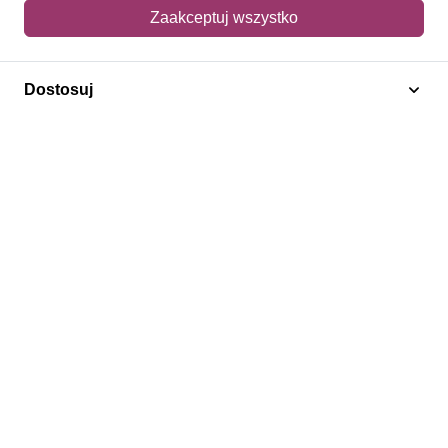
Mój koszyk
Zaakceptuj wszystko
Adres dostawy
Dostosuj
Polecamy
Znaczki Konie
Znaczki Politycy
Znaczki Żaglowce
Znaczki Kolarstwo
Znaczki Boże Narodzenie
Regulamin
Prywatność
Bezpieczeństwo
2026 © SlimAD All Rights Reserved.