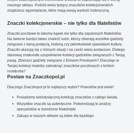
naszego sklepu. Pośród wielu tysięcy znaczków kolekcjonerskich
znajdziesz egzemplarze, które mają swoją wartość historyczną.
Znaczki kolekcjonerskie – nie tylko dla filatelistów
Znaczki pocztowe to łakomy kąsek nie tylko dla zapalonych filatelistów.
Na świecie bardzo łatwo znaleźć ludzi, którzy zbierają wszelkie gadżety
związane z daną postacią, historią czy jakimkolwiek zjawiskiem kultury.
Znaczki ukazują się z różnych okazji i na cześć wielu postaciom. Dlatego
stanowią znakomite uzupełnienie kolekcji gadżetów związanych z Twoją
pasją. Zbierasz gadżety związane z Elvisem Presleyem? Dlaczego w
Twojej kolekcji miałoby zabraknąć znaczków pocztowych z królem
rock&rolla?
Postaw na Znaczkopol.pl
Dlaczego Znaczkopol.pl to najlepszy wybór? Powodów jest wiele!
Posiadamy wielotysięczną kolekcję znaczków z całego świata.
Wszystkie znaczki są autentyczne. Potwierdzają to analizy
specjalistów w dziedzinie filatelistyki.
Zakupy w naszym sklepie są łatwe dla każdego.