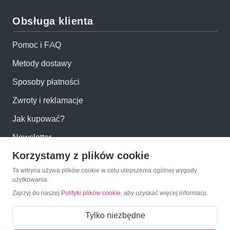
Obsługa klienta
Pomoc i FAQ
Metody dostawy
Sposoby płatności
Zwroty i reklamacje
Jak kupować?
Newsletter
Korzystamy z plików cookie
Konto
Ta witryna używa plików cookie w celu ulepszenia ogólnej wygody
użytkowania.
Zajrzyj do naszej
Polityki plików cookie
, aby uzyskać więcej informacji.
Moje konto
Moje zamówienia
Tylko niezbędne