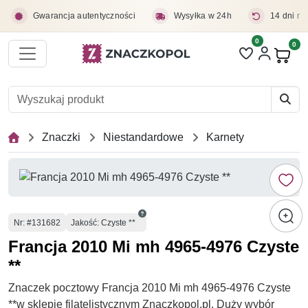
Przejdź do treści głównej
Gwarancja autentyczności
Wysyłka w 24h
14 dni na
0
Liczba pozycji 
0
Pro
Znaczki
Niestandardowe
Karnety
Numer
Nr
: #131682
Jakość: Czyste **
Francja 2010 Mi mh 4965-4976 Czyste
**
Znaczek pocztowy Francja 2010 Mi mh 4965-4976 Czyste
**w sklepie filatelistycznym Znaczkopol.pl. Duży wybór