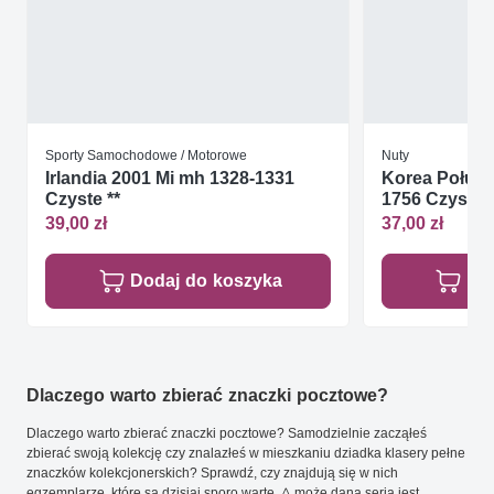
Sporty Samochodowe / Motorowe
Nuty
Irlandia 2001 Mi mh 1328-1331
Korea Połudn
Czyste **
1756 Czyste *
39,00 zł
37,00 zł
Dodaj do koszyka
Do
Dlaczego warto zbierać znaczki pocztowe?
Dlaczego warto zbierać znaczki pocztowe? Samodzielnie zacząłeś
zbierać swoją kolekcję czy znalazłeś w mieszkaniu dziadka klasery pełne
znaczków kolekcjonerskich? Sprawdź, czy znajdują się w nich
egzemplarze, które są dzisiaj sporo warte. A może dana seria jest