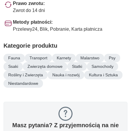
Prawo zwrotu:
Zwrot do 14 dni
Metody płatności:
Przelewy24, Blik, Pobranie, Karta płatnicza
Kategorie produktu
Fauna
Transport
Karnety
Malarstwo
Psy
Ssaki
Zwierzęta domowe
Statki
Samochody
Rośliny i Zwierzęta
Nauka i rozwój
Kultura i Sztuka
Niestandardowe
Masz pytania? Z przyjemnością na nie