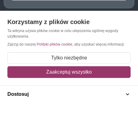
Korzystamy z plików cookie
O Znaczkopol.pl
Ta witryna używa plików cookie w celu ulepszenia ogólnej wygody
użytkowania.
O nas
Zajrzyj do naszej
Polityki plików cookie
, aby uzyskać więcej informacji.
Blog
Tylko niezbędne
Regulamin
Zaakceptuj wszystko
Polityka prywatności
Mapa strony
Dostosuj
Kontakt
Obsługa klienta
Pomoc i FAQ