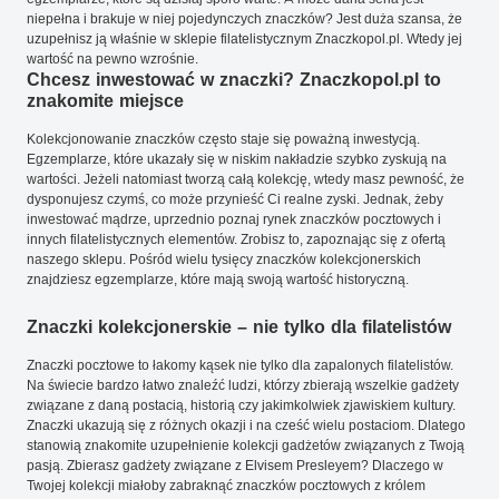
niepełna i brakuje w niej pojedynczych znaczków? Jest duża szansa, że
uzupełnisz ją właśnie w sklepie filatelistycznym Znaczkopol.pl. Wtedy jej
wartość na pewno wzrośnie.
Chcesz inwestować w znaczki? Znaczkopol.pl to
znakomite miejsce
Kolekcjonowanie znaczków często staje się poważną inwestycją.
Egzemplarze, które ukazały się w niskim nakładzie szybko zyskują na
wartości. Jeżeli natomiast tworzą całą kolekcję, wtedy masz pewność, że
dysponujesz czymś, co może przynieść Ci realne zyski. Jednak, żeby
inwestować mądrze, uprzednio poznaj rynek znaczków pocztowych i
innych filatelistycznych elementów. Zrobisz to, zapoznając się z ofertą
naszego sklepu. Pośród wielu tysięcy znaczków kolekcjonerskich
znajdziesz egzemplarze, które mają swoją wartość historyczną.
Znaczki kolekcjonerskie – nie tylko dla filatelistów
Znaczki pocztowe to łakomy kąsek nie tylko dla zapalonych filatelistów.
Na świecie bardzo łatwo znaleźć ludzi, którzy zbierają wszelkie gadżety
związane z daną postacią, historią czy jakimkolwiek zjawiskiem kultury.
Znaczki ukazują się z różnych okazji i na cześć wielu postaciom. Dlatego
stanowią znakomite uzupełnienie kolekcji gadżetów związanych z Twoją
pasją. Zbierasz gadżety związane z Elvisem Presleyem? Dlaczego w
Twojej kolekcji miałoby zabraknąć znaczków pocztowych z królem