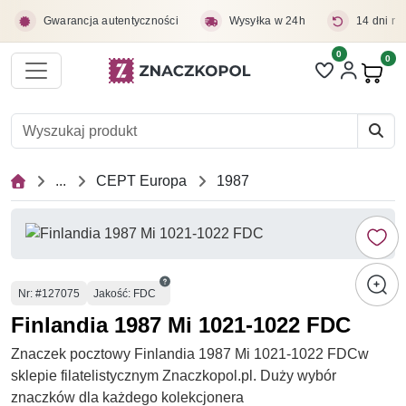
Przejdź do treści głównej
Gwarancja autentyczności
Wysyłka w 24h
14 dni na
0
Liczba pozycji 
0
Pro
...
CEPT Europa
1987
Numer
Nr
: #127075
Jakość: FDC
Finlandia 1987 Mi 1021-1022 FDC
Znaczek pocztowy Finlandia 1987 Mi 1021-1022 FDCw
sklepie filatelistycznym Znaczkopol.pl. Duży wybór
znaczków dla każdego kolekcjonera