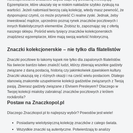
Egzemplarze, które ukazały się w niskim nakładzie szybko zyskują na
wartości. Jeżeli natomiast tworzą całą kolekcję, wtedy masz pewność, że
dysponujesz czymś, co może przynieść Ci realne zyski. Jednak, żeby
inwestować mądrze, uprzednio poznaj rynek znaczków pocztowych i
innych filatelistycznych elementów. Zrobisz to, zapoznając się z ofertą
naszego sklepu. Pośród wielu tysięcy znaczków kolekcjonerskich
znajdziesz egzemplarze, które mają swoją wartość historyczną.
Znaczki kolekcjonerskie – nie tylko dla filatelistów
Znaczki pocztowe to łakomy kąsek nie tylko dla zapalonych filatelistów.
Na świecie bardzo łatwo znaleźć ludzi, którzy zbierają wszelkie gadżety
związane z daną postacią, historią czy jakimkolwiek zjawiskiem kultury.
Znaczki ukazują się z różnych okazji i na cześć wielu postaciom. Dlatego
stanowią znakomite uzupełnienie kolekcji gadżetów związanych z Twoją
pasją. Zbierasz gadżety związane z Elvisem Presleyem? Dlaczego w
Twojej kolekcji miałoby zabraknąć znaczków pocztowych z królem
rock&rolla?
Postaw na Znaczkopol.pl
Dlaczego Znaczkopol.pl to najlepszy wybór? Powodów jest wiele!
Posiadamy wielotysięczną kolekcję znaczków z całego świata.
Wszystkie znaczki są autentyczne. Potwierdzają to analizy