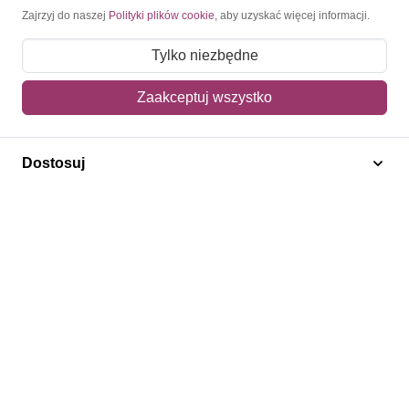
Moje konto
Zajrzyj do naszej
Polityki plików cookie
, aby uzyskać więcej informacji.
Moje zamówienia
Tylko niezbędne
Mój koszyk
Zaakceptuj wszystko
Adres dostawy
Dostosuj
Polecamy
Znaczki Konie
Znaczki Politycy
Znaczki Żaglowce
Znaczki Kolarstwo
Znaczki Boże Narodzenie