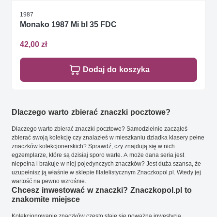
1987
Monako 1987 Mi bl 35 FDC
42,00 zł
Dodaj do koszyka
Dlaczego warto zbierać znaczki pocztowe?
Dlaczego warto zbierać znaczki pocztowe? Samodzielnie zacząłeś
zbierać swoją kolekcję czy znalazłeś w mieszkaniu dziadka klasery pełne
znaczków kolekcjonerskich? Sprawdź, czy znajdują się w nich
egzemplarze, które są dzisiaj sporo warte. A może dana seria jest
niepełna i brakuje w niej pojedynczych znaczków? Jest duża szansa, że
uzupełnisz ją właśnie w sklepie filatelistycznym Znaczkopol.pl. Wtedy jej
wartość na pewno wzrośnie.
Chcesz inwestować w znaczki? Znaczkopol.pl to
znakomite miejsce
Kolekcjonowanie znaczków często staje się poważną inwestycją.