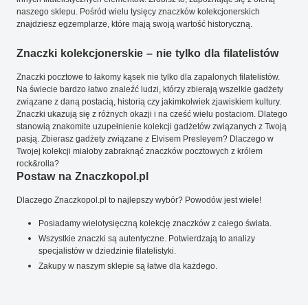
naszego sklepu. Pośród wielu tysięcy znaczków kolekcjonerskich
znajdziesz egzemplarze, które mają swoją wartość historyczną.
Znaczki kolekcjonerskie – nie tylko dla filatelistów
Znaczki pocztowe to łakomy kąsek nie tylko dla zapalonych filatelistów.
Na świecie bardzo łatwo znaleźć ludzi, którzy zbierają wszelkie gadżety
związane z daną postacią, historią czy jakimkolwiek zjawiskiem kultury.
Znaczki ukazują się z różnych okazji i na cześć wielu postaciom. Dlatego
stanowią znakomite uzupełnienie kolekcji gadżetów związanych z Twoją
pasją. Zbierasz gadżety związane z Elvisem Presleyem? Dlaczego w
Twojej kolekcji miałoby zabraknąć znaczków pocztowych z królem
rock&rolla?
Postaw na Znaczkopol.pl
Dlaczego Znaczkopol.pl to najlepszy wybór? Powodów jest wiele!
Posiadamy wielotysięczną kolekcję znaczków z całego świata.
Wszystkie znaczki są autentyczne. Potwierdzają to analizy
specjalistów w dziedzinie filatelistyki.
Zakupy w naszym sklepie są łatwe dla każdego.