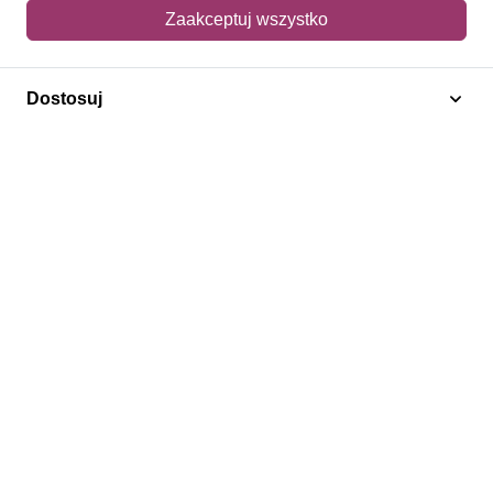
Mój koszyk
Zaakceptuj wszystko
Adres dostawy
Dostosuj
Polecamy
Znaczki Konie
Znaczki Politycy
Znaczki Żaglowce
Znaczki Kolarstwo
Znaczki Boże Narodzenie
Regulamin
Prywatność
Bezpieczeństwo
2026 © SlimAD All Rights Reserved.