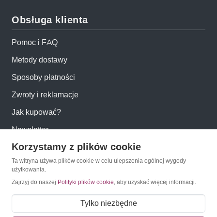
Obsługa klienta
Pomoc i FAQ
Metody dostawy
Sposoby płatności
Zwroty i reklamacje
Jak kupować?
Newsletter
Korzystamy z plików cookie
Konto
Ta witryna używa plików cookie w celu ulepszenia ogólnej wygody
użytkowania.
Zajrzyj do naszej
Polityki plików cookie
, aby uzyskać więcej informacji.
Moje konto
Moje zamówienia
Tylko niezbędne