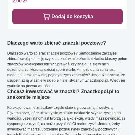
2,00 zł
Dodaj do koszyka
Dlaczego warto zbierać znaczki pocztowe?
Dlaczego warto zbierać znaczki pocztowe? Samodzielnie zacząłeś
zbierać swoją kolekcję czy znalazłeś w mieszkaniu dziadka klasery pełne
znaczków kolekcjonerskich? Sprawdź, czy znajdują się w nich
egzemplarze, które są dzisiaj sporo warte. A może dana seria jest
niepełna i brakuje w niej pojedynczych znaczków? Jest duża szansa, że
uzupełnisz ją właśnie w sklepie filatelistycznym Znaczkopol.pl. Wtedy jej
wartość na pewno wzrośnie.
Chcesz inwestować w znaczki? Znaczkopol.pl to
znakomite miejsce
Kolekcjonowanie znaczków często staje się poważną inwestycją.
Egzemplarze, które ukazały się w niskim nakładzie szybko zyskują na
wartości. Jeżeli natomiast tworzą całą kolekcję, wtedy masz pewność, że
dysponujesz czymś, co może przynieść Ci realne zyski. Jednak, żeby
inwestować mądrze, uprzednio poznaj rynek znaczków pocztowych i
innych filatelistycznych elementów. Zrobisz to, zapoznając się z ofertą