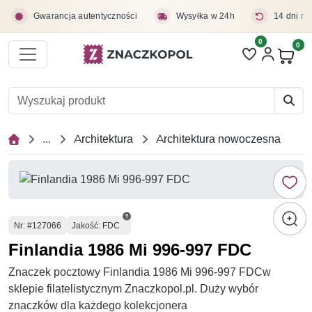
Przejdź do treści głównej
Gwarancja autentyczności
Wysyłka w 24h
14 dni na
0
Liczba pozycji 
0
Pro
...
Architektura
Architektura nowoczesna
Numer
Nr
: #127066
Jakość: FDC
Finlandia 1986 Mi 996-997 FDC
Znaczek pocztowy Finlandia 1986 Mi 996-997 FDCw
sklepie filatelistycznym Znaczkopol.pl. Duży wybór
znaczków dla każdego kolekcjonera