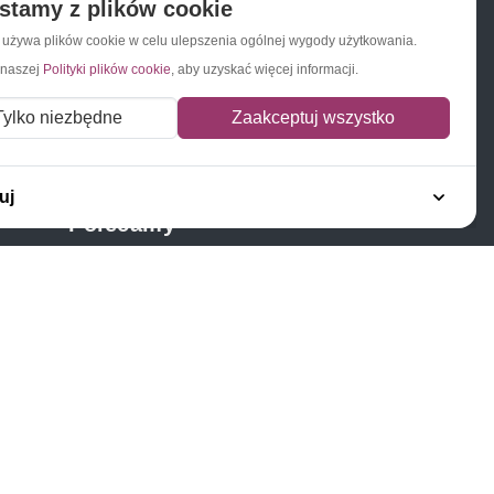
stamy z plików cookie
a używa plików cookie w celu ulepszenia ogólnej wygody użytkowania.
 naszej
Polityki plików cookie
, aby uzyskać więcej informacji.
Napisz do nas
Zapisz się do newslettera
Tylko niezbędne
Zaakceptuj wszystko
uj
Polecamy
Znaczki Konie
Znaczki Politycy
Znaczki Żaglowce
Znaczki Kolarstwo
Znaczki Boże Narodzenie