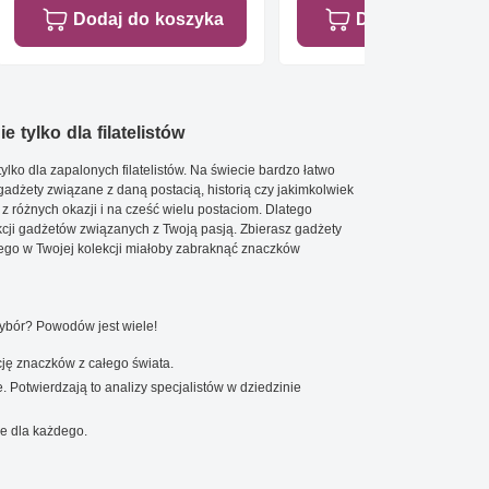
Dodaj do koszyka
Dodaj do koszy
e tylko dla filatelistów
ylko dla zapalonych filatelistów. Na świecie bardzo łatwo
 gadżety związane z daną postacią, historią czy jakimkolwiek
 z różnych okazji i na cześć wielu postaciom. Dlatego
cji gadżetów związanych z Twoją pasją. Zbierasz gadżety
go w Twojej kolekcji miałoby zabraknąć znaczków
wybór? Powodów jest wiele!
ję znaczków z całego świata.
. Potwierdzają to analizy specjalistów w dziedzinie
e dla każdego.