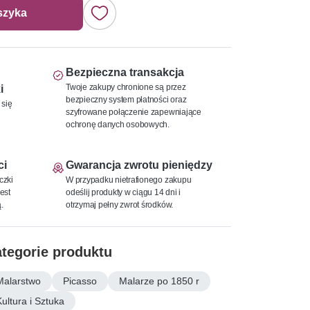
szyka
Bezpieczna transakcja
Twoje zakupy chronione są przez
i
bezpieczny system płatności oraz
 się
szyfrowane połączenie zapewniające
ochronę danych osobowych.
ci
Gwarancja zwrotu pieniędzy
czki
W przypadku nietrafionego zakupu
est
odeślij produkty w ciągu 14 dni i
.
otrzymaj pełny zwrot środków.
tegorie produktu
Malarstwo
Picasso
Malarze po 1850 r
Kultura i Sztuka