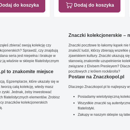
Dodaj do koszyka
Dodaj do koszyka
Znaczki kolekcjonerskie – ni
ąłeś zbierać swoją kolekcję czy
Znaczki pocztowe to łakomy kąsek nie t
kcjonerskich? Sprawdź, czy znajdują
znaleźć ludzi, którzy zbierają wszelkie
dana seria jest niepełna i brakuje w
zjawiskiem kultury. Znaczki ukazują się
ją właśnie w sklepie filatelistycznym
stanowią znakomite uzupełnienie kolek
związane z Elvisem Presleyem? Dlacze
pl to znakomite miejsce
pocztowych z królem rock&rolla?
Postaw na Znaczkopol.pl
ją. Egzemplarze, które ukazały się w
t tworzą całą kolekcję, wtedy masz
Dlaczego Znaczkopol.pl to najlepszy 
 zyski. Jednak, żeby inwestować
Posiadamy wielotysięczną kolekc
 filatelistycznych elementów. Zrobisz
ięcy znaczków kolekcjonerskich
Wszystkie znaczki są autentyczne
ą.
filatelistyki.
Zakupy w naszym sklepie są łatw