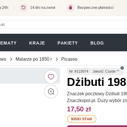
w 24h
14 dni na zwrot
Bezpieczne płatności
ERA SIĘ W NOWEJ KARCIE)
TEMATY
KRAJE
PAKIETY
BLOG
two
Malarze po 1850 r
Picasso
Numer
Nr
: #123074
Jakość: Czyste **
Dżibuti 198
Znaczek pocztowy Dżibuti 1981
Znaczkopol.pl. Duży wybór z
17,50 zł
NISKI STAN