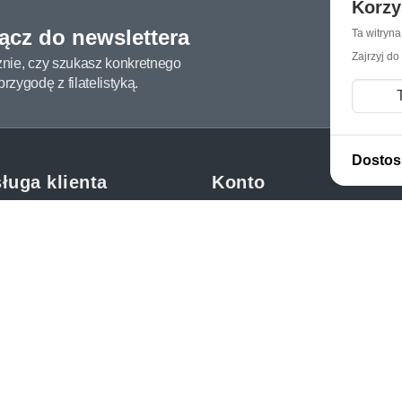
Korzy
łącz do newslettera
Ta witryn
Zajrzyj do
żnie, czy szukasz konkretnego
zygodę z filatelistyką.
Dostos
ługa klienta
Konto
c i FAQ
Moje konto
dy dostawy
Moje zamówienia
oby płatności
Mój koszyk
y i reklamacje
Adres dostawy
kupować?
etter