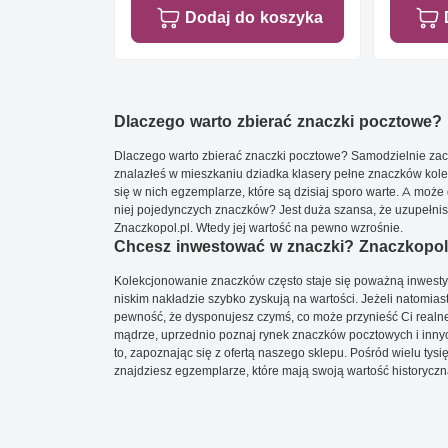
Dodaj do koszyka
Dlaczego warto zbierać znaczki pocztowe?
Dlaczego warto zbierać znaczki pocztowe? Samodzielnie zacz
znalazłeś w mieszkaniu dziadka klasery pełne znaczków kole
się w nich egzemplarze, które są dzisiaj sporo warte. A może 
niej pojedynczych znaczków? Jest duża szansa, że uzupełnisz 
Znaczkopol.pl. Wtedy jej wartość na pewno wzrośnie.
Chcesz inwestować w znaczki? Znaczkopol.
Kolekcjonowanie znaczków często staje się poważną inwestyc
niskim nakładzie szybko zyskują na wartości. Jeżeli natomias
pewność, że dysponujesz czymś, co może przynieść Ci realne
mądrze, uprzednio poznaj rynek znaczków pocztowych i innych
to, zapoznając się z ofertą naszego sklepu. Pośród wielu tys
znajdziesz egzemplarze, które mają swoją wartość historyczn