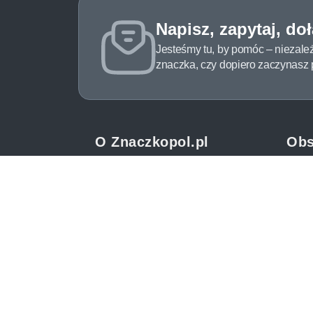
Napisz, zapytaj, do
Jesteśmy tu, by pomóc – niezale
znaczka, czy dopiero zaczynasz pr
O Znaczkopol.pl
Obs
O nas
Pomo
Blog
Meto
Regulamin
Spos
Polityka prywatności
Zwrot
Mapa strony
Jak 
Kontakt
Newsl