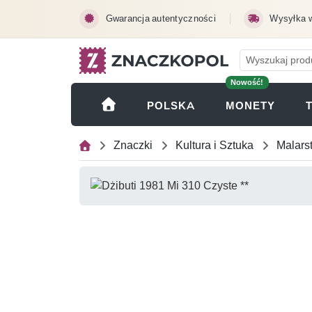
Przejdź do treści głównej
Gwarancja autentyczności
Wysyłka 
Nowość!
(OTWI
POLSKA
MONETY
Znaczki
Kultura i Sztuka
Malars