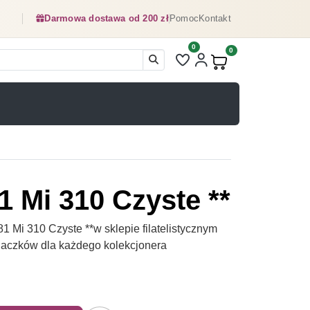
Darmowa dostawa od 200 zł
Pomoc
Kontakt
0
Liczba pozycji na liście ulubionyc
0
Produkty w koszyku:
1 Mi 310 Czyste **
 Mi 310 Czyste **w sklepie filatelistycznym
naczków dla każdego kolekcjonera