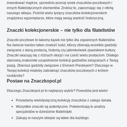
inwestować mądrze, uprzednio poznaj rynek znaczków pocztowych i
innych filatelistycznych elementów. Zrobisz to, zapoznając się z ofertą
naszego sklepu. Pośród wielu tysięcy znaczków kolekcjonerskich
znajdziesz egzemplarze, które mają swoją wartość historyczną.
Znaczki kolekcjonerskie – nie tylko dla filatelistów
Znaczki pocztowe to łakomy kąsek nie tylko dla zapalonych filatelistów.
Na świecie bardzo łatwo znaleźć ludzi, którzy zbierają wszelkie gadżety
związane z daną postacią, historią czy jakimkolwiek zjawiskiem kultury.
Znaczki ukazują się z różnych okazji i na cześć wielu postaciom. Dlatego
stanowią znakomite uzupełnienie kolekcji gadżetów związanych z Twoją
pasją. Zbierasz gadżety związane z Elvisem Presleyem? Dlaczego w
Twojej kolekcji miałoby zabraknąć znaczków pocztowych z królem
rock&rolla?
Postaw na Znaczkopol.pl
Dlaczego Znaczkopol.pl to najlepszy wybór? Powodów jest wiele!
Posiadamy wielotysięczną kolekcję znaczków z całego świata.
Wszystkie znaczki są autentyczne. Potwierdzają to analizy
specjalistów w dziedzinie filatelistyki.
Zakupy w naszym sklepie są łatwe dla każdego.