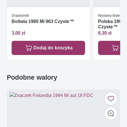
Drapieżniki
Wystawy filatelist
Boliwia 1980 Mi 963 Czyste **
Polska 1991 M
Czyste **
3,00 zł
6,30 zł
Dodaj do koszyka
Do
Podobne walory