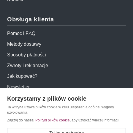
Obsługa klienta
Pomoc i FAQ
Metody dostawy
Sposoby płatności
Zwroty i reklamacje
Jak kupować?
Newsletter
Korzystamy z plików cookie
Konto
Ta witryna używa plików cookie w celu ulepszenia ogólnej wygody
użytkowania.
Moje konto
Zajrzyj do naszej
Polityki plików cookie
, aby uzyskać więcej informacji.
Moje zamówienia