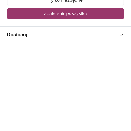
Tylko niezbędne
Mój koszyk
Zaakceptuj wszystko
Adres dostawy
Dostosuj
Polecamy
Znaczki Konie
Znaczki Politycy
Znaczki Żaglowce
Znaczki Kwiaty
Znaczki Boże Narodzenie
Regulamin
Prywatność
Bezpieczeństwo