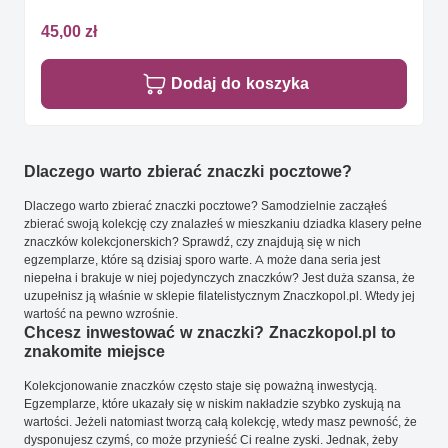
45,00 zł
Dodaj do koszyka
Dlaczego warto zbierać znaczki pocztowe?
Dlaczego warto zbierać znaczki pocztowe? Samodzielnie zacząłeś
zbierać swoją kolekcję czy znalazłeś w mieszkaniu dziadka klasery pełne
znaczków kolekcjonerskich? Sprawdź, czy znajdują się w nich
egzemplarze, które są dzisiaj sporo warte. A może dana seria jest
niepełna i brakuje w niej pojedynczych znaczków? Jest duża szansa, że
uzupełnisz ją właśnie w sklepie filatelistycznym Znaczkopol.pl. Wtedy jej
wartość na pewno wzrośnie.
Chcesz inwestować w znaczki? Znaczkopol.pl to
znakomite miejsce
Kolekcjonowanie znaczków często staje się poważną inwestycją.
Egzemplarze, które ukazały się w niskim nakładzie szybko zyskują na
wartości. Jeżeli natomiast tworzą całą kolekcję, wtedy masz pewność, że
dysponujesz czymś, co może przynieść Ci realne zyski. Jednak, żeby