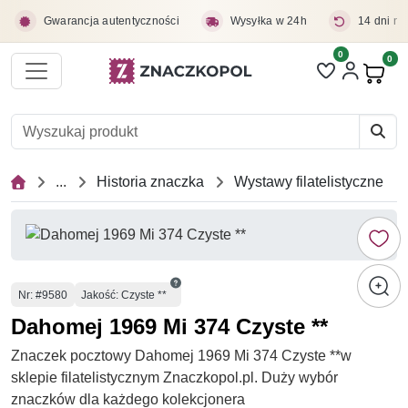
Przejdź do treści głównej
Gwarancja autentyczności
Wysyłka w 24h
14 dni na
0
Liczba pozycji 
0
Pro
...
Historia znaczka
Wystawy filatelistyczne
Numer
Nr
: #9580
Jakość: Czyste **
Dahomej 1969 Mi 374 Czyste **
Znaczek pocztowy Dahomej 1969 Mi 374 Czyste **w
sklepie filatelistycznym Znaczkopol.pl. Duży wybór
znaczków dla każdego kolekcjonera