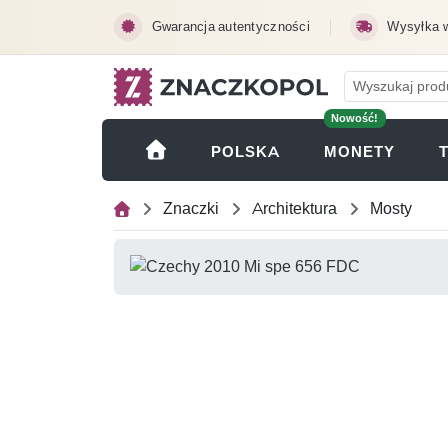
Przejdź do treści głównej
Gwarancja autentyczności
Wysyłka 
Nowość!
(OTWI
POLSKA
MONETY
Znaczki
Architektura
Mosty