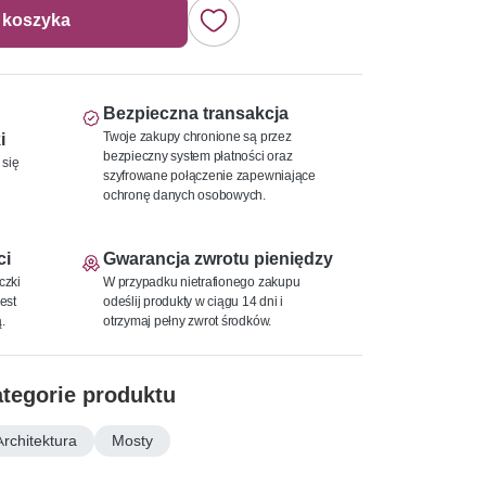
 koszyka
Bezpieczna transakcja
Twoje zakupy chronione są przez
i
bezpieczny system płatności oraz
 się
szyfrowane połączenie zapewniające
ochronę danych osobowych.
ci
Gwarancja zwrotu pieniędzy
czki
W przypadku nietrafionego zakupu
est
odeślij produkty w ciągu 14 dni i
.
otrzymaj pełny zwrot środków.
tegorie produktu
Architektura
Mosty