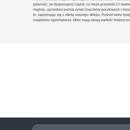
pewność, że dysponujesz czymś, co może przynieść Ci realne
mądrze, uprzednio poznaj rynek znaczków pocztowych i innych
to, zapoznając się z ofertą naszego sklepu. Pośród wielu tys
znajdziesz egzemplarze, które mają swoją wartość historyczn