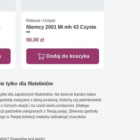
Ratusze / Urzędy
-
Niemcy 2001 Mi mh 43 Czyste
**
90,00 zł
a
Dodaj do koszyka
e tylko dla filatelistów
ylko dla zapalonych filatelistów. Na świecie bardzo łatwo
 gadżety związane z daną postacią, historią czy jakimkolwiek
 z różnych okazji i na cześć wielu postaciom. Dlatego
cji gadżetów związanych z Twoją pasją. Zbierasz gadżety
go w Twojej kolekcji miałoby zabraknąć znaczków
wybór? Powodów jest wiele!