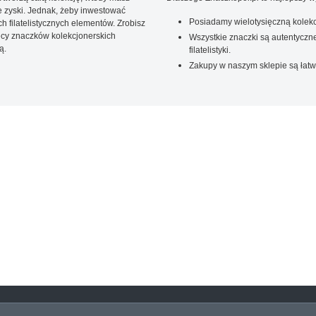
 zyski. Jednak, żeby inwestować
Posiadamy wielotysięczną kolekc
 filatelistycznych elementów. Zrobisz
ięcy znaczków kolekcjonerskich
Wszystkie znaczki są autentyczne
ą.
filatelistyki.
Zakupy w naszym sklepie są łatw