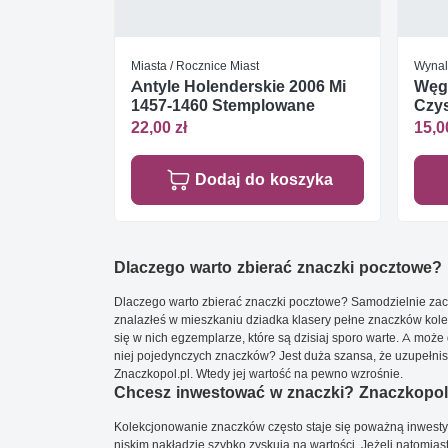
Miasta / Rocznice Miast
Wynal
Antyle Holenderskie 2006 Mi
Węgr
1457-1460 Stemplowane
Czys
22,00 zł
15,0
Dodaj do koszyka
Dlaczego warto zbierać znaczki pocztowe?
Dlaczego warto zbierać znaczki pocztowe? Samodzielnie zacz
znalazłeś w mieszkaniu dziadka klasery pełne znaczków kole
się w nich egzemplarze, które są dzisiaj sporo warte. A może 
niej pojedynczych znaczków? Jest duża szansa, że uzupełnisz 
Znaczkopol.pl. Wtedy jej wartość na pewno wzrośnie.
Chcesz inwestować w znaczki? Znaczkopol.
Kolekcjonowanie znaczków często staje się poważną inwestyc
niskim nakładzie szybko zyskują na wartości. Jeżeli natomias