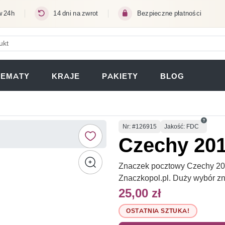
w 24h
14 dni na zwrot
Bezpieczne płatności
ERA SIĘ W NOWEJ KARCIE)
TEMATY
KRAJE
PAKIETY
BLOG
Numer
Nr
: #126915
Jakość: FDC
Czechy 201
Znaczek pocztowy Czechy 201
Znaczkopol.pl. Duży wybór z
25,00 zł
OSTATNIA SZTUKA!