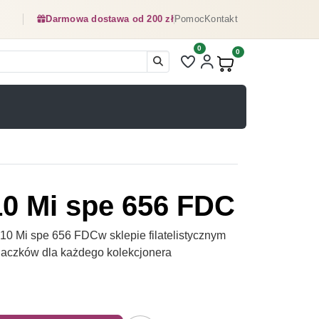
Darmowa dostawa od 200 zł
Pomoc
Kontakt
0
Liczba pozycji na liście ulubionyc
0
Produkty w koszyku:
0 Mi spe 656 FDC
0 Mi spe 656 FDCw sklepie filatelistycznym
naczków dla każdego kolekcjonera