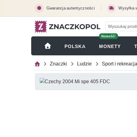
Przejdź do treści głównej
Gwarancja autentyczności
Wysyłka 
Nowość!
(OTWI
POLSKA
MONETY
Znaczki
Ludzie
Sport i rekreacj