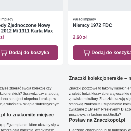
limpiady
Paraolimpiady
ody Zjednoczone Nowy
Niemcy 1972 FDC
 2012 Mi 1311 Karta Max
zł
2,60 zł
Dodaj do koszyka
Dodaj do koszyk
Znaczki kolekcjonerskie – ni
ąłeś zbierać swoją kolekcję czy
Znaczki pocztowe to łakomy kąsek nie t
kcjonerskich? Sprawdź, czy znajdują
znaleźć ludzi, którzy zbierają wszelkie
dana seria jest niepełna i brakuje w
zjawiskiem kultury. Znaczki ukazują się
ją właśnie w sklepie filatelistycznym
stanowią znakomite uzupełnienie kolek
związane z Elvisem Presleyem? Dlacze
pl to znakomite miejsce
pocztowych z królem rock&rolla?
Postaw na Znaczkopol.pl
ją. Egzemplarze, które ukazały się w
t tworzą całą kolekcję, wtedy masz
Dlaczego Znaczkopol.pl to najlepszy 