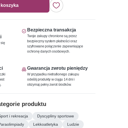
 koszyka
Bezpieczna transakcja
Twoje zakupy chronione są przez
i
bezpieczny system płatności oraz
 się
szyfrowane połączenie zapewniające
ochronę danych osobowych.
ci
Gwarancja zwrotu pieniędzy
czki
W przypadku nietrafionego zakupu
est
odeślij produkty w ciągu 14 dni i
.
otrzymaj pełny zwrot środków.
tegorie produktu
Sport i rekreacja
Dyscypliny sportowe
Paraolimpiady
Lekkoatletyka
Ludzie