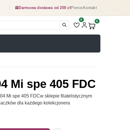
Darmowa dostawa od 200 zł
Pomoc
Kontakt
0
Liczba pozycji na liście ulubionyc
0
Produkty w koszyku:
4 Mi spe 405 FDC
4 Mi spe 405 FDCw sklepie filatelistycznym
naczków dla każdego kolekcjonera