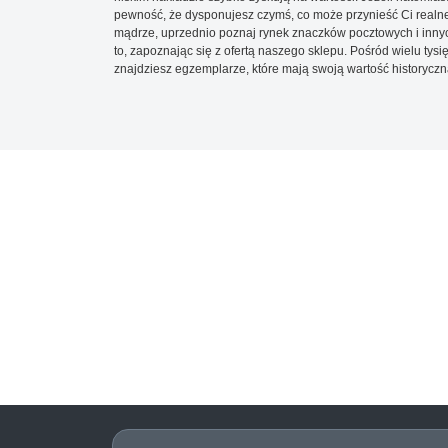
pewność, że dysponujesz czymś, co może przynieść Ci realne
mądrze, uprzednio poznaj rynek znaczków pocztowych i innych
to, zapoznając się z ofertą naszego sklepu. Pośród wielu tys
znajdziesz egzemplarze, które mają swoją wartość historyczn