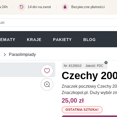
w 24h
14 dni na zwrot
Bezpieczne płatności
ERA SIĘ W NOWEJ KARCIE)
TEMATY
KRAJE
PAKIETY
BLOG
a
Paraolimpiady
Numer
Nr
: #126810
Jakość: FDC
Czechy 200
Znaczek pocztowy Czechy 200
Znaczkopol.pl. Duży wybór z
25,00 zł
OSTATNIA SZTUKA!