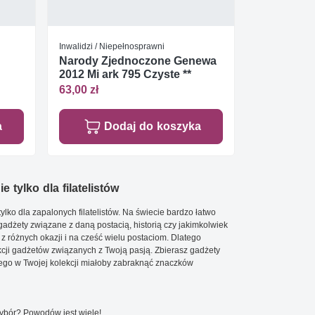
Inwalidzi / Niepełnosprawni
Narody Zjednoczone Genewa
2012 Mi ark 795 Czyste **
63,00 zł
a
Dodaj do koszyka
e tylko dla filatelistów
ylko dla zapalonych filatelistów. Na świecie bardzo łatwo
 gadżety związane z daną postacią, historią czy jakimkolwiek
 z różnych okazji i na cześć wielu postaciom. Dlatego
cji gadżetów związanych z Twoją pasją. Zbierasz gadżety
go w Twojej kolekcji miałoby zabraknąć znaczków
wybór? Powodów jest wiele!