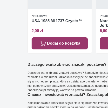
Narciarstwo
Parao
USA 1985 Mi 1737 Czyste **
Nar
Jork
2,00 zł
6,00 
Dodaj do koszyka
Dlaczego warto zbierać znaczki pocztowe?
Dlaczego warto zbierać znaczki pocztowe? Samodzielnie zacz
znalazłeś w mieszkaniu dziadka klasery pełne znaczków kole
się w nich egzemplarze, które są dzisiaj sporo warte. A może 
niej pojedynczych znaczków? Jest duża szansa, że uzupełnisz 
Znaczkopol.pl. Wtedy jej wartość na pewno wzrośnie.
Chcesz inwestować w znaczki? Znaczkopol.
Kolekcjonowanie znaczków często staje się poważną inwestyc
niskim nakładzie szybko zyskują na wartości. Jeżeli natomias