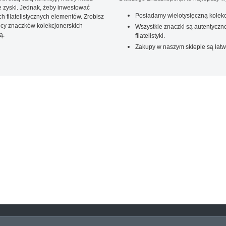
 zyski. Jednak, żeby inwestować
Posiadamy wielotysięczną kolekc
 filatelistycznych elementów. Zrobisz
ięcy znaczków kolekcjonerskich
Wszystkie znaczki są autentyczne
ą.
filatelistyki.
Zakupy w naszym sklepie są łatw