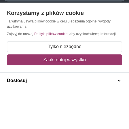
Korzystamy z plików cookie
O Znaczkopol.pl
Ta witryna używa plików cookie w celu ulepszenia ogólnej wygody
użytkowania.
O nas
Zajrzyj do naszej
Polityki plików cookie
, aby uzyskać więcej informacji.
Blog
Tylko niezbędne
Regulamin
Zaakceptuj wszystko
Polityka prywatności
Mapa strony
Dostosuj
Kontakt
Obsługa klienta
Pomoc i FAQ
Metody dostawy