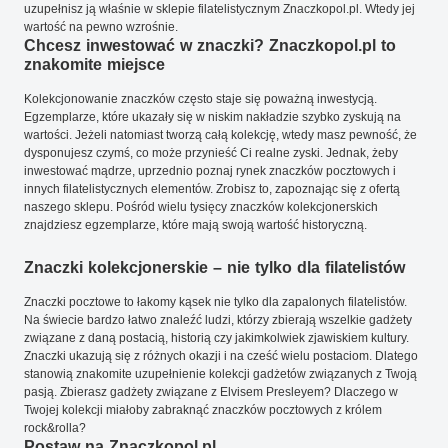
uzupełnisz ją właśnie w sklepie filatelistycznym Znaczkopol.pl. Wtedy jej
wartość na pewno wzrośnie.
Chcesz inwestować w znaczki? Znaczkopol.pl to
znakomite miejsce
Kolekcjonowanie znaczków często staje się poważną inwestycją.
Egzemplarze, które ukazały się w niskim nakładzie szybko zyskują na
wartości. Jeżeli natomiast tworzą całą kolekcję, wtedy masz pewność, że
dysponujesz czymś, co może przynieść Ci realne zyski. Jednak, żeby
inwestować mądrze, uprzednio poznaj rynek znaczków pocztowych i
innych filatelistycznych elementów. Zrobisz to, zapoznając się z ofertą
naszego sklepu. Pośród wielu tysięcy znaczków kolekcjonerskich
znajdziesz egzemplarze, które mają swoją wartość historyczną.
Znaczki kolekcjonerskie – nie tylko dla filatelistów
Znaczki pocztowe to łakomy kąsek nie tylko dla zapalonych filatelistów.
Na świecie bardzo łatwo znaleźć ludzi, którzy zbierają wszelkie gadżety
związane z daną postacią, historią czy jakimkolwiek zjawiskiem kultury.
Znaczki ukazują się z różnych okazji i na cześć wielu postaciom. Dlatego
stanowią znakomite uzupełnienie kolekcji gadżetów związanych z Twoją
pasją. Zbierasz gadżety związane z Elvisem Presleyem? Dlaczego w
Twojej kolekcji miałoby zabraknąć znaczków pocztowych z królem
rock&rolla?
Postaw na Znaczkopol.pl