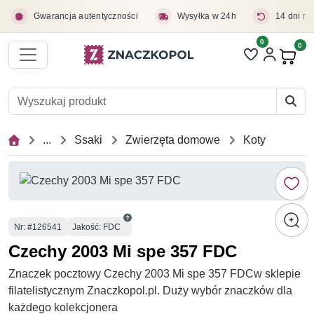
Przejdź do treści głównej
Gwarancja autentyczności
Wysyłka w 24h
14 dni na
0
Liczba pozycji 
0
Pro
...
Ssaki
Zwierzęta domowe
Koty
Numer
Nr
: #126541
Jakość: FDC
Czechy 2003 Mi spe 357 FDC
Znaczek pocztowy Czechy 2003 Mi spe 357 FDCw sklepie
filatelistycznym Znaczkopol.pl. Duży wybór znaczków dla
każdego kolekcjonera