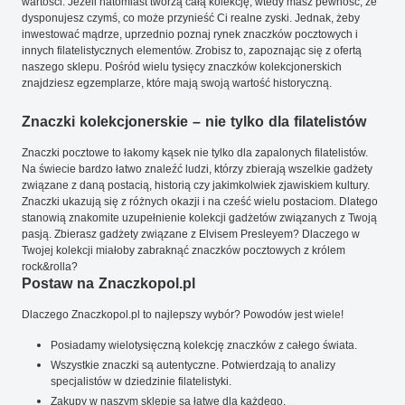
wartości. Jeżeli natomiast tworzą całą kolekcję, wtedy masz pewność, że
dysponujesz czymś, co może przynieść Ci realne zyski. Jednak, żeby
inwestować mądrze, uprzednio poznaj rynek znaczków pocztowych i
innych filatelistycznych elementów. Zrobisz to, zapoznając się z ofertą
naszego sklepu. Pośród wielu tysięcy znaczków kolekcjonerskich
znajdziesz egzemplarze, które mają swoją wartość historyczną.
Znaczki kolekcjonerskie – nie tylko dla filatelistów
Znaczki pocztowe to łakomy kąsek nie tylko dla zapalonych filatelistów.
Na świecie bardzo łatwo znaleźć ludzi, którzy zbierają wszelkie gadżety
związane z daną postacią, historią czy jakimkolwiek zjawiskiem kultury.
Znaczki ukazują się z różnych okazji i na cześć wielu postaciom. Dlatego
stanowią znakomite uzupełnienie kolekcji gadżetów związanych z Twoją
pasją. Zbierasz gadżety związane z Elvisem Presleyem? Dlaczego w
Twojej kolekcji miałoby zabraknąć znaczków pocztowych z królem
rock&rolla?
Postaw na Znaczkopol.pl
Dlaczego Znaczkopol.pl to najlepszy wybór? Powodów jest wiele!
Posiadamy wielotysięczną kolekcję znaczków z całego świata.
Wszystkie znaczki są autentyczne. Potwierdzają to analizy
specjalistów w dziedzinie filatelistyki.
Zakupy w naszym sklepie są łatwe dla każdego.