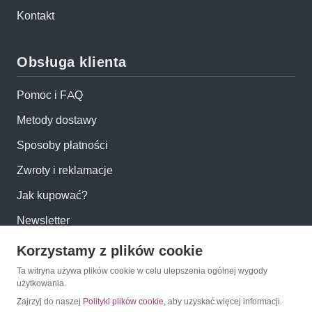
Kontakt
Obsługa klienta
Pomoc i FAQ
Metody dostawy
Sposoby płatności
Zwroty i reklamacje
Jak kupować?
Newsletter
Korzystamy z plików cookie
Konto
Ta witryna używa plików cookie w celu ulepszenia ogólnej wygody
użytkowania.
Moje konto
Zajrzyj do naszej
Polityki plików cookie
, aby uzyskać więcej informacji.