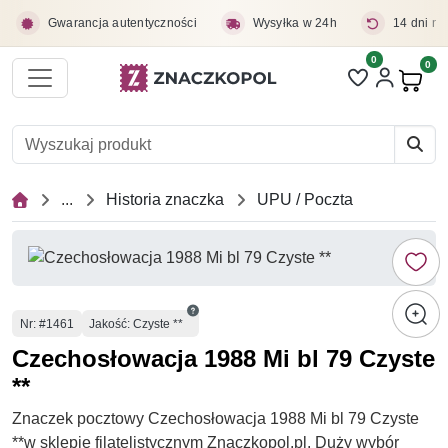
Przejdź do treści głównej
Gwarancja autentyczności
Wysyłka w 24h
14 dni na
0
Liczba pozycji 
0
Pro
...
Historia znaczka
UPU / Poczta
Numer
Nr
: #1461
Jakość: Czyste **
Czechosłowacja 1988 Mi bl 79 Czyste
**
Znaczek pocztowy Czechosłowacja 1988 Mi bl 79 Czyste
**w sklepie filatelistycznym Znaczkopol.pl. Duży wybór