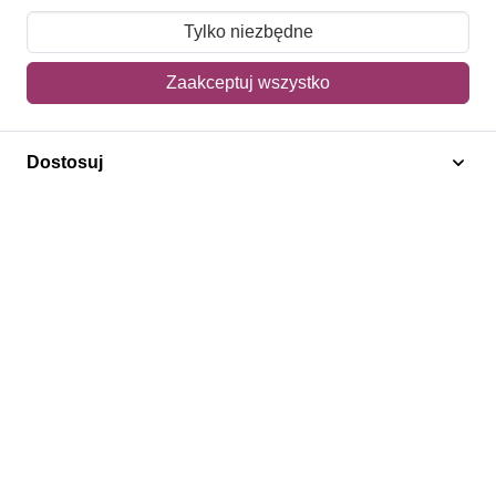
Moje zamówienia
Tylko niezbędne
Mój koszyk
Zaakceptuj wszystko
Adres dostawy
Dostosuj
Polecamy
Znaczki Konie
Znaczki Politycy
Znaczki Żaglowce
Znaczki Kolarstwo
Znaczki Boże Narodzenie
Regulamin
Prywatność
Bezpieczeństwo