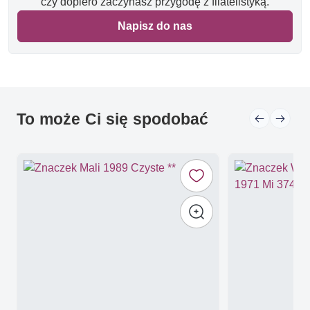
czy dopiero zaczynasz przygodę z filatelistyką.
Napisz do nas
To może Ci się spodobać