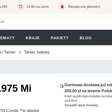
w 24h
14 dni na zwrot
Bezpieczne płatności
ERA SIĘ W NOWEJ KARCIE)
TEMATY
KRAJE
PAKIETY
BLOG
 / Taniec
Taniec ludowy
1975 Mi
Darmowa dostawa już od
200,00 zł na terenie Polsk
Koszt wysyłki tego produktu zaczyna
od 8,99 zł
Sprawdź opcje dostawy
55 Czyste **w sklepie