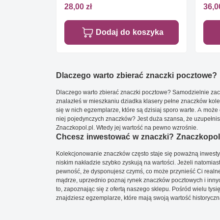
28,00 zł
36,0
Dodaj do koszyka
Dlaczego warto zbierać znaczki pocztowe?
Dlaczego warto zbierać znaczki pocztowe? Samodzielnie zacz
znalazłeś w mieszkaniu dziadka klasery pełne znaczków kole
się w nich egzemplarze, które są dzisiaj sporo warte. A może 
niej pojedynczych znaczków? Jest duża szansa, że uzupełnisz 
Znaczkopol.pl. Wtedy jej wartość na pewno wzrośnie.
Chcesz inwestować w znaczki? Znaczkopol.
Kolekcjonowanie znaczków często staje się poważną inwestyc
niskim nakładzie szybko zyskują na wartości. Jeżeli natomias
pewność, że dysponujesz czymś, co może przynieść Ci realne
mądrze, uprzednio poznaj rynek znaczków pocztowych i innych
to, zapoznając się z ofertą naszego sklepu. Pośród wielu tys
znajdziesz egzemplarze, które mają swoją wartość historyczn