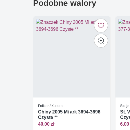
Podobne walory
Folklor / Kultura
Stroj
Chiny 2005 Mi ark 3694-3696
St. 
Czyste **
Czys
40,00 zł
6,00 