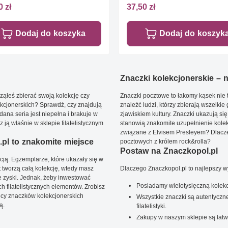
0 zł
37,50 zł
Dodaj do koszyka
Dodaj do koszyk
Znaczki kolekcjonerskie – ni
ąłeś zbierać swoją kolekcję czy
Znaczki pocztowe to łakomy kąsek nie t
kcjonerskich? Sprawdź, czy znajdują
znaleźć ludzi, którzy zbierają wszelkie
dana seria jest niepełna i brakuje w
zjawiskiem kultury. Znaczki ukazują się
ją właśnie w sklepie filatelistycznym
stanowią znakomite uzupełnienie kolek
związane z Elvisem Presleyem? Dlacze
pl to znakomite miejsce
pocztowych z królem rock&rolla?
Postaw na Znaczkopol.pl
ją. Egzemplarze, które ukazały się w
t tworzą całą kolekcję, wtedy masz
Dlaczego Znaczkopol.pl to najlepszy 
 zyski. Jednak, żeby inwestować
Posiadamy wielotysięczną kolekc
 filatelistycznych elementów. Zrobisz
ięcy znaczków kolekcjonerskich
Wszystkie znaczki są autentyczne
ą.
filatelistyki.
Zakupy w naszym sklepie są łatw