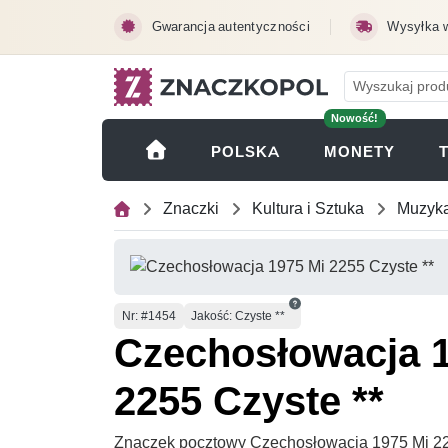
Przejdź do treści głównej
Gwarancja autentyczności
Wysyłka 
Nowość!
(OTWI
POLSKA
MONETY
Znaczki
Kultura i Sztuka
Muzyka
Numer
Nr
: #1454
Jakość: Czyste **
Czechosłowacja 
2255 Czyste **
Znaczek pocztowy Czechosłowacja 1975 Mi 22