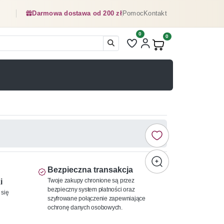
Darmowa dostawa od 200 zł
Pomoc
Kontakt
0
Liczba pozycji na liście ulubionyc
0
Produkty w koszyku:
Bezpieczna transakcja
Twoje zakupy chronione są przez
i
bezpieczny system płatności oraz
 się
szyfrowane połączenie zapewniające
ochronę danych osobowych.