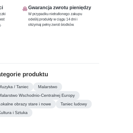
ci
Gwarancja zwrotu pieniędzy
czki
W przypadku nietrafionego zakupu
est
odeślij produkty w ciągu 14 dni i
.
otrzymaj pełny zwrot środków.
tegorie produktu
Muzyka / Taniec
Malarstwo
Malarstwo Wschodnio-Centralnej Europy
Lokalne obrazy stare i nowe
Taniec ludowy
Kultura i Sztuka