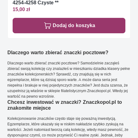
4254-4258 Czyste **
15,00 zł
Dodaj do koszyka
Dlaczego warto zbierać znaczki pocztowe?
Dlaczego warto zbierać znaczki pocztowe? Samodzielnie zacząłeś
zbierać swoją kolekcję czy znalazłeś w mieszkaniu dziadka klasery pełne
znaczków kolekcjonerskich? Sprawdź, czy znajdują się w nich
egzemplarze, które są dzisiaj sporo warte. A może dana seria jest
niepełna i brakuje w niej pojedynczych znaczków? Jest duża szansa, że
uzupełnisz ją właśnie w sklepie filatelistycznym Znaczkopol.pl. Wtedy jej
wartość na pewno wzrośnie.
Chcesz inwestować w znaczki? Znaczkopol.pl to
znakomite miejsce
Kolekcjonowanie znaczków często staje się poważną inwestycją.
Egzemplarze, które ukazały się w niskim nakładzie szybko zyskują na
wartości. Jeżeli natomiast tworzą całą kolekcję, wtedy masz pewność, że
dysponujesz czymś, co może przynieść Ci realne zyski. Jednak, żeby