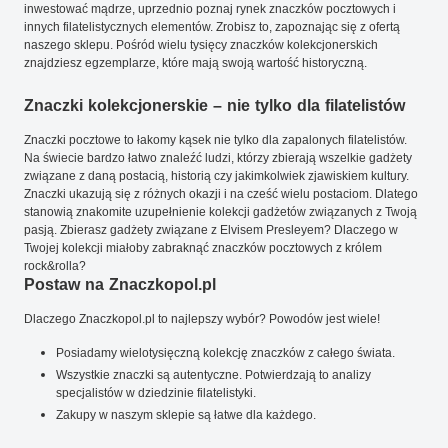
inwestować mądrze, uprzednio poznaj rynek znaczków pocztowych i
innych filatelistycznych elementów. Zrobisz to, zapoznając się z ofertą
naszego sklepu. Pośród wielu tysięcy znaczków kolekcjonerskich
znajdziesz egzemplarze, które mają swoją wartość historyczną.
Znaczki kolekcjonerskie – nie tylko dla filatelistów
Znaczki pocztowe to łakomy kąsek nie tylko dla zapalonych filatelistów.
Na świecie bardzo łatwo znaleźć ludzi, którzy zbierają wszelkie gadżety
związane z daną postacią, historią czy jakimkolwiek zjawiskiem kultury.
Znaczki ukazują się z różnych okazji i na cześć wielu postaciom. Dlatego
stanowią znakomite uzupełnienie kolekcji gadżetów związanych z Twoją
pasją. Zbierasz gadżety związane z Elvisem Presleyem? Dlaczego w
Twojej kolekcji miałoby zabraknąć znaczków pocztowych z królem
rock&rolla?
Postaw na Znaczkopol.pl
Dlaczego Znaczkopol.pl to najlepszy wybór? Powodów jest wiele!
Posiadamy wielotysięczną kolekcję znaczków z całego świata.
Wszystkie znaczki są autentyczne. Potwierdzają to analizy
specjalistów w dziedzinie filatelistyki.
Zakupy w naszym sklepie są łatwe dla każdego.