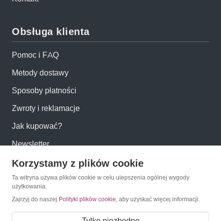
Obsługa klienta
Pomoc i FAQ
Metody dostawy
Sposoby płatności
Zwroty i reklamacje
Jak kupować?
Newsletter
Korzystamy z plików cookie
Konto
Ta witryna używa plików cookie w celu ulepszenia ogólnej wygody
użytkowania.
Zajrzyj do naszej
Polityki plików cookie
, aby uzyskać więcej informacji.
Moje konto
Moje zamówienia
Tylko niezbędne