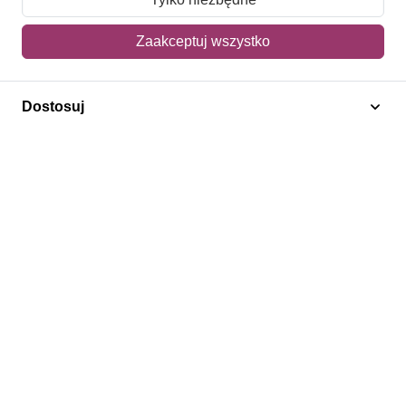
Mój koszyk
Zaakceptuj wszystko
Adres dostawy
Dostosuj
Polecamy
Znaczki Konie
Znaczki Politycy
Znaczki Żaglowce
Znaczki Kolarstwo
Znaczki Boże Narodzenie
Regulamin
Prywatność
Bezpieczeństwo