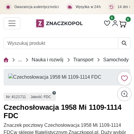
Przejdź do treści głównej
Gwarancja autentyczności
Wysyłka w 24h
14 dni na
0
Liczba pozycji 
0
Pro
...
Nauka i rozwój
Transport
Samochody
Numer
Nr
: #121711
Jakość: FDC
Czechosłowacja 1958 Mi 1109-1114
FDC
Znaczek pocztowy Czechosłowacja 1958 Mi 1109-1114
FDCw sklepie filatelistycznym Znaczkopol.pl. Duży wybór