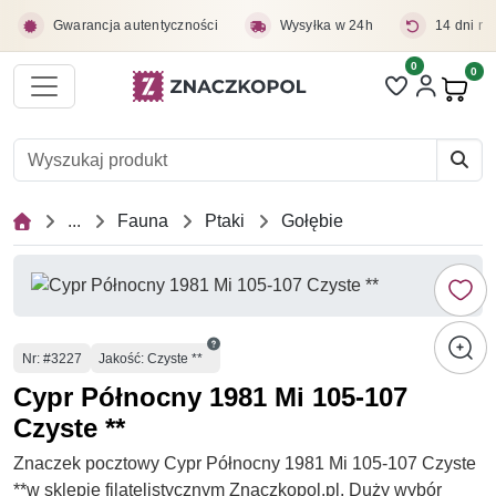
Przejdź do treści głównej
Gwarancja autentyczności
Wysyłka w 24h
14 dni na
0
Liczba pozycji 
0
Pro
...
Fauna
Ptaki
Gołębie
Numer
Nr
: #3227
Jakość: Czyste **
Cypr Północny 1981 Mi 105-107
Czyste **
Znaczek pocztowy Cypr Północny 1981 Mi 105-107 Czyste
**w sklepie filatelistycznym Znaczkopol.pl. Duży wybór