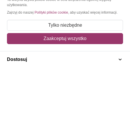
użytkowania.
Moje konto
Zajrzyj do naszej
Polityki plików cookie
, aby uzyskać więcej informacji.
Moje zamówienia
Tylko niezbędne
Mój koszyk
Zaakceptuj wszystko
Adres dostawy
Polecamy
Dostosuj
Znaczki Konie
Znaczki Politycy
Znaczki Żaglowce
Znaczki Kwiaty
Znaczki Herby / Heraldyka / Symbole