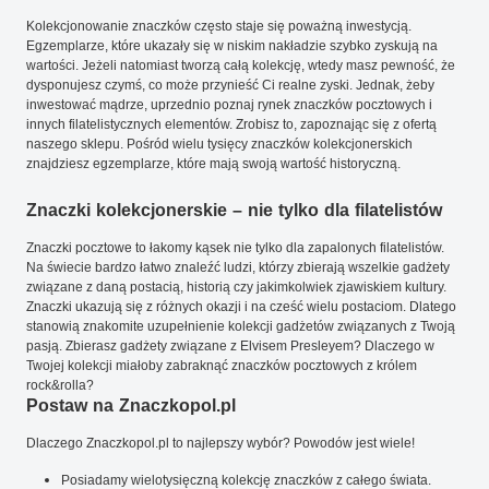
Kolekcjonowanie znaczków często staje się poważną inwestycją.
Egzemplarze, które ukazały się w niskim nakładzie szybko zyskują na
wartości. Jeżeli natomiast tworzą całą kolekcję, wtedy masz pewność, że
dysponujesz czymś, co może przynieść Ci realne zyski. Jednak, żeby
inwestować mądrze, uprzednio poznaj rynek znaczków pocztowych i
innych filatelistycznych elementów. Zrobisz to, zapoznając się z ofertą
naszego sklepu. Pośród wielu tysięcy znaczków kolekcjonerskich
znajdziesz egzemplarze, które mają swoją wartość historyczną.
Znaczki kolekcjonerskie – nie tylko dla filatelistów
Znaczki pocztowe to łakomy kąsek nie tylko dla zapalonych filatelistów.
Na świecie bardzo łatwo znaleźć ludzi, którzy zbierają wszelkie gadżety
związane z daną postacią, historią czy jakimkolwiek zjawiskiem kultury.
Znaczki ukazują się z różnych okazji i na cześć wielu postaciom. Dlatego
stanowią znakomite uzupełnienie kolekcji gadżetów związanych z Twoją
pasją. Zbierasz gadżety związane z Elvisem Presleyem? Dlaczego w
Twojej kolekcji miałoby zabraknąć znaczków pocztowych z królem
rock&rolla?
Postaw na Znaczkopol.pl
Dlaczego Znaczkopol.pl to najlepszy wybór? Powodów jest wiele!
Posiadamy wielotysięczną kolekcję znaczków z całego świata.