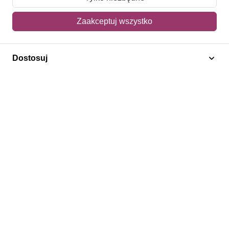
Mój koszyk
Zaakceptuj wszystko
Adres dostawy
Dostosuj
Polecamy
Znaczki Konie
Znaczki Politycy
Znaczki Żaglowce
Znaczki Kwiaty
Znaczki Herby / Heraldyka / Symbole
Regulamin
Prywatność
Bezpieczeństwo