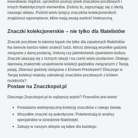
inwestować mądrze, uprzednio poznaj rynek znaczków pocztowych i
innych filatelistycznych elementów. Zrobisz to, zapoznając się z ofertą
naszego sklepu. Pośród wielu tysięcy znaczków kolekcjonerskich
znajdziesz egzemplarze, które mają swoją wartość historyczną.
Znaczki kolekcjonerskie – nie tylko dla filatelistów
Znaczki pocztowe to łakomy kąsek nie tylko dla zapalonych filatelistów.
Na świecie bardzo łatwo znaleźć ludzi, którzy zbierają wszelkie gadżety
związane z daną postacią, historią czy jakimkolwiek zjawiskiem kultury.
Znaczki ukazują się z różnych okazji i na cześć wielu postaciom. Dlatego
stanowią znakomite uzupełnienie kolekcji gadżetów związanych z Twoją
pasją. Zbierasz gadżety związane z Elvisem Presleyem? Dlaczego w
Twojej kolekcji miałoby zabraknąć znaczków pocztowych z królem
rock&rolla?
Postaw na Znaczkopol.pl
Dlaczego Znaczkopol.pl to najlepszy wybór? Powodów jest wiele!
Posiadamy wielotysięczną kolekcję znaczków z całego świata.
Wszystkie znaczki są autentyczne. Potwierdzają to analizy
specjalistów w dziedzinie filatelistyki.
Zakupy w naszym sklepie są łatwe dla każdego.