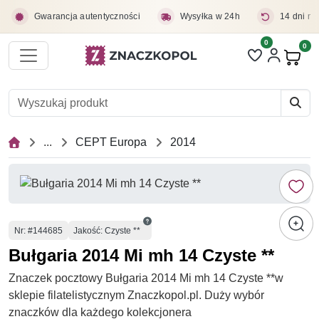
Przejdź do treści głównej
Gwarancja autentyczności
Wysyłka w 24h
14 dni na
0
Liczba pozycji 
0
Pro
...
CEPT Europa
2014
Numer
Nr
: #144685
Jakość: Czyste **
Bułgaria 2014 Mi mh 14 Czyste **
Znaczek pocztowy Bułgaria 2014 Mi mh 14 Czyste **w
sklepie filatelistycznym Znaczkopol.pl. Duży wybór
znaczków dla każdego kolekcjonera