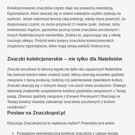
Kolekcjonowanie znaczków często staje się poważną inwestycją.
Egzemplarze, które ukazały się w niskim nakładzie szybko zyskują na
wartości. Jeżeli natomiast tworzą całą kolekcję, wtedy masz pewność, że
dysponujesz czymś, co może przynieść Ci realne zyski. Jednak, żeby
inwestować mądrze, uprzednio poznaj rynek znaczków pocztowych i
innych filatelistycznych elementów. Zrobisz to, zapoznając się z ofertą
naszego sklepu. Pośród wielu tysięcy znaczków kolekcjonerskich
znajdziesz egzemplarze, które mają swoją wartość historyczną.
Znaczki kolekcjonerskie – nie tylko dla filatelistów
Znaczki pocztowe to łakomy kąsek nie tylko dla zapalonych filatelistów.
Na świecie bardzo łatwo znaleźć ludzi, którzy zbierają wszelkie gadżety
związane z daną postacią, historią czy jakimkolwiek zjawiskiem kultury.
Znaczki ukazują się z różnych okazji i na cześć wielu postaciom. Dlatego
stanowią znakomite uzupełnienie kolekcji gadżetów związanych z Twoją
pasją. Zbierasz gadżety związane z Elvisem Presleyem? Dlaczego w
Twojej kolekcji miałoby zabraknąć znaczków pocztowych z królem
rock&rolla?
Postaw na Znaczkopol.pl
Dlaczego Znaczkopol.pl to najlepszy wybór? Powodów jest wiele!
Posiadamy wielotysięczną kolekcję znaczków z całego świata.