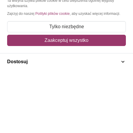
Ta witryna używa plików cookie w celu ulepszenia ogólnej wygody
użytkowania.
Moje konto
Zajrzyj do naszej
Polityki plików cookie
, aby uzyskać więcej informacji.
Moje zamówienia
Tylko niezbędne
Mój koszyk
Zaakceptuj wszystko
Adres dostawy
Polecamy
Dostosuj
Znaczki Konie
Znaczki Politycy
Znaczki Żaglowce
Znaczki Kolarstwo
Znaczki Boże Narodzenie