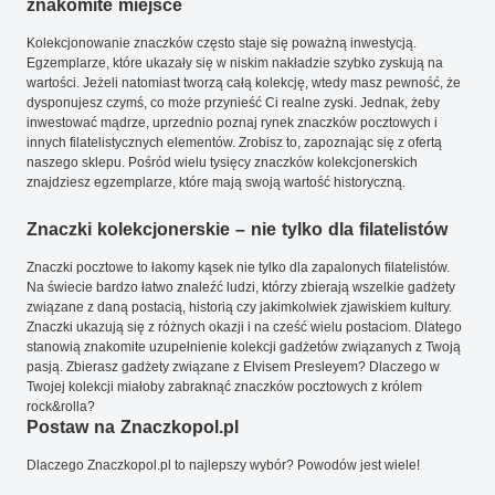
znakomite miejsce
Kolekcjonowanie znaczków często staje się poważną inwestycją.
Egzemplarze, które ukazały się w niskim nakładzie szybko zyskują na
wartości. Jeżeli natomiast tworzą całą kolekcję, wtedy masz pewność, że
dysponujesz czymś, co może przynieść Ci realne zyski. Jednak, żeby
inwestować mądrze, uprzednio poznaj rynek znaczków pocztowych i
innych filatelistycznych elementów. Zrobisz to, zapoznając się z ofertą
naszego sklepu. Pośród wielu tysięcy znaczków kolekcjonerskich
znajdziesz egzemplarze, które mają swoją wartość historyczną.
Znaczki kolekcjonerskie – nie tylko dla filatelistów
Znaczki pocztowe to łakomy kąsek nie tylko dla zapalonych filatelistów.
Na świecie bardzo łatwo znaleźć ludzi, którzy zbierają wszelkie gadżety
związane z daną postacią, historią czy jakimkolwiek zjawiskiem kultury.
Znaczki ukazują się z różnych okazji i na cześć wielu postaciom. Dlatego
stanowią znakomite uzupełnienie kolekcji gadżetów związanych z Twoją
pasją. Zbierasz gadżety związane z Elvisem Presleyem? Dlaczego w
Twojej kolekcji miałoby zabraknąć znaczków pocztowych z królem
rock&rolla?
Postaw na Znaczkopol.pl
Dlaczego Znaczkopol.pl to najlepszy wybór? Powodów jest wiele!