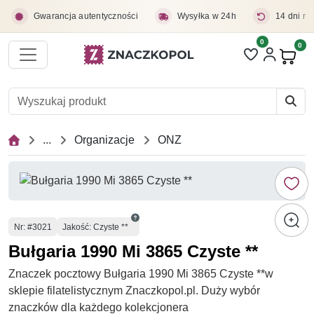
Przejdź do treści głównej
Gwarancja autentyczności
Wysyłka w 24h
14 dni na
0
Liczba pozycji 
0
Pro
...
Organizacje
ONZ
Numer
Nr
: #3021
Jakość: Czyste **
Bułgaria 1990 Mi 3865 Czyste **
Znaczek pocztowy Bułgaria 1990 Mi 3865 Czyste **w
sklepie filatelistycznym Znaczkopol.pl. Duży wybór
znaczków dla każdego kolekcjonera