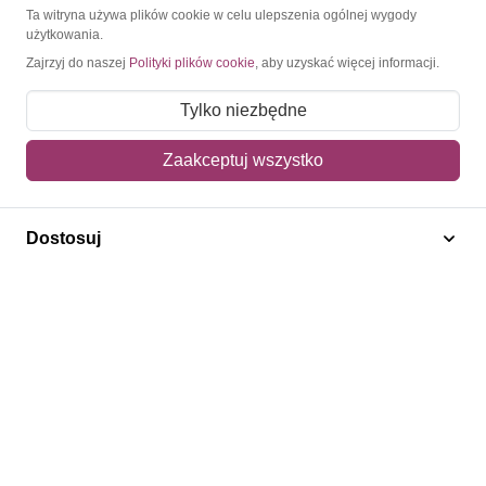
O Znaczkopol.pl
Ta witryna używa plików cookie w celu ulepszenia ogólnej wygody
użytkowania.
Zajrzyj do naszej
Polityki plików cookie
, aby uzyskać więcej informacji.
O nas
Blog
Tylko niezbędne
Regulamin
Zaakceptuj wszystko
Polityka prywatności
Mapa strony
Dostosuj
Kontakt
Obsługa klienta
Pomoc i FAQ
Metody dostawy
Sposoby płatności