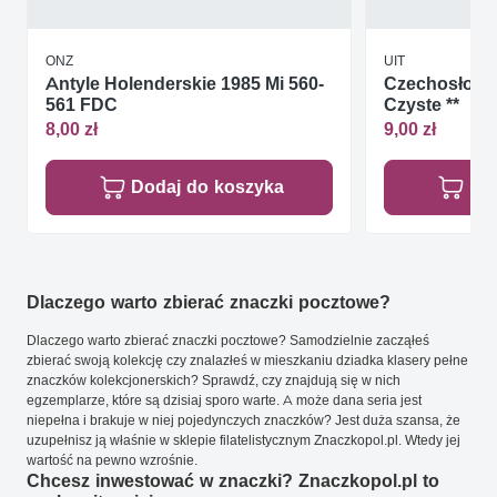
ONZ
UIT
Antyle Holenderskie 1985 Mi 560-
Czechosłowac
561 FDC
Czyste **
8,00 zł
9,00 zł
Dodaj do koszyka
Do
Dlaczego warto zbierać znaczki pocztowe?
Dlaczego warto zbierać znaczki pocztowe? Samodzielnie zacząłeś
zbierać swoją kolekcję czy znalazłeś w mieszkaniu dziadka klasery pełne
znaczków kolekcjonerskich? Sprawdź, czy znajdują się w nich
egzemplarze, które są dzisiaj sporo warte. A może dana seria jest
niepełna i brakuje w niej pojedynczych znaczków? Jest duża szansa, że
uzupełnisz ją właśnie w sklepie filatelistycznym Znaczkopol.pl. Wtedy jej
wartość na pewno wzrośnie.
Chcesz inwestować w znaczki? Znaczkopol.pl to