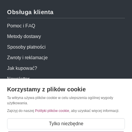
Obsługa klienta
Pomoc i FAQ
Metody dostawy
Sposoby płatności
Zwroty i reklamacje
Jak kupować?
Newsletter
Korzystamy z plików cookie
Konto
Ta witryna używa plików cookie w celu ulepszenia ogólnej wygody
użytkowania.
Zajrzyj do naszej
Polityki plików cookie
, aby uzyskać więcej informacji.
Moje konto
Moje zamówienia
Tylko niezbędne