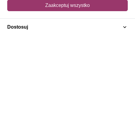
Mój koszyk
Zaakceptuj wszystko
Adres dostawy
Dostosuj
Polecamy
Znaczki Konie
Znaczki Politycy
Znaczki Żaglowce
Znaczki Kolarstwo
Znaczki Boże Narodzenie
Regulamin
Prywatność
Bezpieczeństwo
2026 © SlimAD All Rights Reserved.