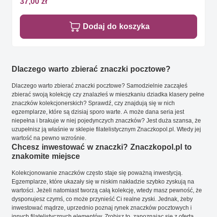
37,00 zł
Dodaj do koszyka
Dlaczego warto zbierać znaczki pocztowe?
Dlaczego warto zbierać znaczki pocztowe? Samodzielnie zacząłeś
zbierać swoją kolekcję czy znalazłeś w mieszkaniu dziadka klasery pełne
znaczków kolekcjonerskich? Sprawdź, czy znajdują się w nich
egzemplarze, które są dzisiaj sporo warte. A może dana seria jest
niepełna i brakuje w niej pojedynczych znaczków? Jest duża szansa, że
uzupełnisz ją właśnie w sklepie filatelistycznym Znaczkopol.pl. Wtedy jej
wartość na pewno wzrośnie.
Chcesz inwestować w znaczki? Znaczkopol.pl to
znakomite miejsce
Kolekcjonowanie znaczków często staje się poważną inwestycją.
Egzemplarze, które ukazały się w niskim nakładzie szybko zyskują na
wartości. Jeżeli natomiast tworzą całą kolekcję, wtedy masz pewność, że
dysponujesz czymś, co może przynieść Ci realne zyski. Jednak, żeby
inwestować mądrze, uprzednio poznaj rynek znaczków pocztowych i
innych filatelistycznych elementów. Zrobisz to, zapoznając się z ofertą