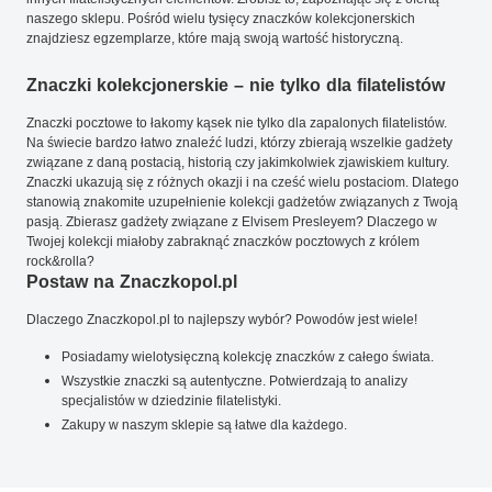
naszego sklepu. Pośród wielu tysięcy znaczków kolekcjonerskich
znajdziesz egzemplarze, które mają swoją wartość historyczną.
Znaczki kolekcjonerskie – nie tylko dla filatelistów
Znaczki pocztowe to łakomy kąsek nie tylko dla zapalonych filatelistów.
Na świecie bardzo łatwo znaleźć ludzi, którzy zbierają wszelkie gadżety
związane z daną postacią, historią czy jakimkolwiek zjawiskiem kultury.
Znaczki ukazują się z różnych okazji i na cześć wielu postaciom. Dlatego
stanowią znakomite uzupełnienie kolekcji gadżetów związanych z Twoją
pasją. Zbierasz gadżety związane z Elvisem Presleyem? Dlaczego w
Twojej kolekcji miałoby zabraknąć znaczków pocztowych z królem
rock&rolla?
Postaw na Znaczkopol.pl
Dlaczego Znaczkopol.pl to najlepszy wybór? Powodów jest wiele!
Posiadamy wielotysięczną kolekcję znaczków z całego świata.
Wszystkie znaczki są autentyczne. Potwierdzają to analizy
specjalistów w dziedzinie filatelistyki.
Zakupy w naszym sklepie są łatwe dla każdego.