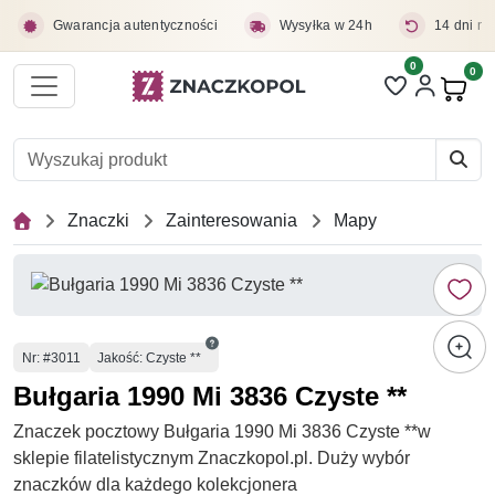
Przejdź do treści głównej
Gwarancja autentyczności
Wysyłka w 24h
14 dni na
0
Liczba pozycji 
0
Pro
Znaczki
Zainteresowania
Mapy
Numer
Nr
: #3011
Jakość: Czyste **
Bułgaria 1990 Mi 3836 Czyste **
Znaczek pocztowy Bułgaria 1990 Mi 3836 Czyste **w
sklepie filatelistycznym Znaczkopol.pl. Duży wybór
znaczków dla każdego kolekcjonera