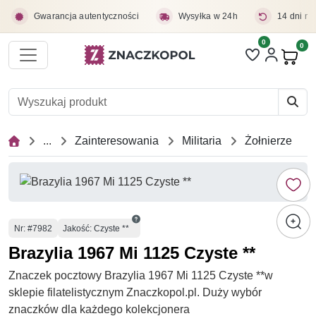
Przejdź do treści głównej
Gwarancja autentyczności
Wysyłka w 24h
14 dni na
0
Liczba pozycji 
0
Pro
...
Zainteresowania
Militaria
Żołnierze
Numer
Nr
: #7982
Jakość: Czyste **
Brazylia 1967 Mi 1125 Czyste **
Znaczek pocztowy Brazylia 1967 Mi 1125 Czyste **w
sklepie filatelistycznym Znaczkopol.pl. Duży wybór
znaczków dla każdego kolekcjonera