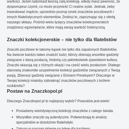
wartości. Jeżeli natomiast tworzą całą kolekcję, wtedy masz pewność, że
dysponujesz czymś, co może przynieść Ci realne zyski. Jednak, żeby
inwestować mądrze, uprzednio poznaj rynek znaczków pocztowych i
innych filatelistycznych elementów. Zrobisz to, zapoznając się z ofertą
naszego sklepu. Pośród wielu tysięcy znaczków kolekcjonerskich
znajdziesz egzemplarze, które mają swoją wartość historyczną.
Znaczki kolekcjonerskie – nie tylko dla filatelistów
Znaczki pocztowe to łakomy kąsek nie tylko dla zapalonych filatelistów.
Na świecie bardzo łatwo znaleźć ludzi, którzy zbierają wszelkie gadżety
związane z daną postacią, historią czy jakimkolwiek zjawiskiem kultury.
Znaczki ukazują się z różnych okazji i na cześć wielu postaciom. Dlatego
stanowią znakomite uzupełnienie kolekcji gadżetów związanych z Twoją
pasją. Zbierasz gadżety związane z Elvisem Presleyem? Dlaczego w
Twojej kolekcji miałoby zabraknąć znaczków pocztowych z królem
rock&rolla?
Postaw na Znaczkopol.pl
Dlaczego Znaczkopol.pl to najlepszy wybór? Powodów jest wiele!
Posiadamy wielotysięczną kolekcję znaczków z całego świata.
Wszystkie znaczki są autentyczne. Potwierdzają to analizy
specjalistów w dziedzinie filatelistyki.
Zakupy w naszym sklepie są łatwe dla każdego.