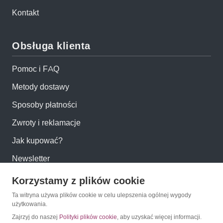
Kontakt
Obsługa klienta
Pomoc i FAQ
Metody dostawy
Sposoby płatności
Zwroty i reklamacje
Jak kupować?
Newsletter
Korzystamy z plików cookie
Konto
Ta witryna używa plików cookie w celu ulepszenia ogólnej wygody
użytkowania.
Moje konto
Zajrzyj do naszej
Polityki plików cookie
, aby uzyskać więcej informacji.