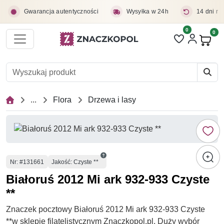
Przejdź do treści głównej
Gwarancja autentyczności
Wysyłka w 24h
14 dni na
0
Liczba pozycji 
0
Pro
...
Flora
Drzewa i lasy
Numer
Nr
: #131661
Jakość: Czyste **
Białoruś 2012 Mi ark 932-933 Czyste
**
Znaczek pocztowy Białoruś 2012 Mi ark 932-933 Czyste
**w sklepie filatelistycznym Znaczkopol.pl. Duży wybór