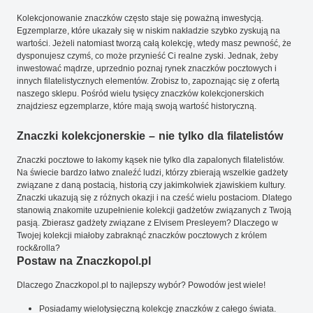
Kolekcjonowanie znaczków często staje się poważną inwestycją.
Egzemplarze, które ukazały się w niskim nakładzie szybko zyskują na
wartości. Jeżeli natomiast tworzą całą kolekcję, wtedy masz pewność, że
dysponujesz czymś, co może przynieść Ci realne zyski. Jednak, żeby
inwestować mądrze, uprzednio poznaj rynek znaczków pocztowych i
innych filatelistycznych elementów. Zrobisz to, zapoznając się z ofertą
naszego sklepu. Pośród wielu tysięcy znaczków kolekcjonerskich
znajdziesz egzemplarze, które mają swoją wartość historyczną.
Znaczki kolekcjonerskie – nie tylko dla filatelistów
Znaczki pocztowe to łakomy kąsek nie tylko dla zapalonych filatelistów.
Na świecie bardzo łatwo znaleźć ludzi, którzy zbierają wszelkie gadżety
związane z daną postacią, historią czy jakimkolwiek zjawiskiem kultury.
Znaczki ukazują się z różnych okazji i na cześć wielu postaciom. Dlatego
stanowią znakomite uzupełnienie kolekcji gadżetów związanych z Twoją
pasją. Zbierasz gadżety związane z Elvisem Presleyem? Dlaczego w
Twojej kolekcji miałoby zabraknąć znaczków pocztowych z królem
rock&rolla?
Postaw na Znaczkopol.pl
Dlaczego Znaczkopol.pl to najlepszy wybór? Powodów jest wiele!
Posiadamy wielotysięczną kolekcję znaczków z całego świata.