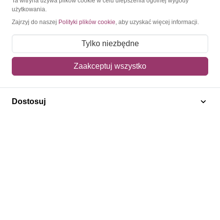
Ta witryna używa plików cookie w celu ulepszenia ogólnej wygody
użytkowania.
Moje konto
Zajrzyj do naszej
Polityki plików cookie
, aby uzyskać więcej informacji.
Moje zamówienia
Tylko niezbędne
Mój koszyk
Zaakceptuj wszystko
Adres dostawy
Polecamy
Dostosuj
Znaczki Konie
Znaczki Politycy
Znaczki Żaglowce
Znaczki Kwiaty
Znaczki Boże Narodzenie