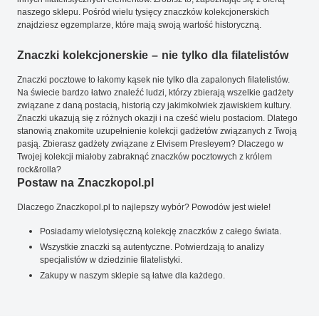
naszego sklepu. Pośród wielu tysięcy znaczków kolekcjonerskich
znajdziesz egzemplarze, które mają swoją wartość historyczną.
Znaczki kolekcjonerskie – nie tylko dla filatelistów
Znaczki pocztowe to łakomy kąsek nie tylko dla zapalonych filatelistów.
Na świecie bardzo łatwo znaleźć ludzi, którzy zbierają wszelkie gadżety
związane z daną postacią, historią czy jakimkolwiek zjawiskiem kultury.
Znaczki ukazują się z różnych okazji i na cześć wielu postaciom. Dlatego
stanowią znakomite uzupełnienie kolekcji gadżetów związanych z Twoją
pasją. Zbierasz gadżety związane z Elvisem Presleyem? Dlaczego w
Twojej kolekcji miałoby zabraknąć znaczków pocztowych z królem
rock&rolla?
Postaw na Znaczkopol.pl
Dlaczego Znaczkopol.pl to najlepszy wybór? Powodów jest wiele!
Posiadamy wielotysięczną kolekcję znaczków z całego świata.
Wszystkie znaczki są autentyczne. Potwierdzają to analizy
specjalistów w dziedzinie filatelistyki.
Zakupy w naszym sklepie są łatwe dla każdego.