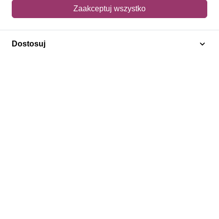
Mój koszyk
Zaakceptuj wszystko
Adres dostawy
Dostosuj
Polecamy
Znaczki Konie
Znaczki Politycy
Znaczki Żaglowce
Znaczki Kolarstwo
Znaczki Boże Narodzenie
Regulamin
Prywatność
Bezpieczeństwo
2026 © SlimAD All Rights Reserved.