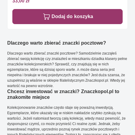
33,00 zł
Dodaj do koszyka
Dlaczego warto zbierać znaczki pocztowe?
Dlaczego warto zbierać znaczki pocztowe? Samodzielnie zacząłeś
zbierać swoją kolekcję czy znalazłeś w mieszkaniu dziadka klasery pełne
znaczków kolekcjonerskich? Sprawdź, czy znajdują się w nich
egzemplarze, które są dzisiaj sporo warte. A może dana seria jest
niepełna i brakuje w niej pojedynczych znaczków? Jest duża szansa, że
uzupełnisz ją właśnie w sklepie filatelistycznym Znaczkopol.pl. Wtedy jej
wartość na pewno wzrośnie.
Chcesz inwestować w znaczki? Znaczkopol.pl to
znakomite miejsce
Kolekcjonowanie znaczków często staje się poważną inwestycją.
Egzemplarze, które ukazały się w niskim nakładzie szybko zyskują na
wartości. Jeżeli natomiast tworzą całą kolekcję, wtedy masz pewność, że
dysponujesz czymś, co może przynieść Ci realne zyski. Jednak, żeby
inwestować mądrze, uprzednio poznaj rynek znaczków pocztowych i
innych filatelistycznych elementów. Zrobisz to, zapoznając się z ofertą