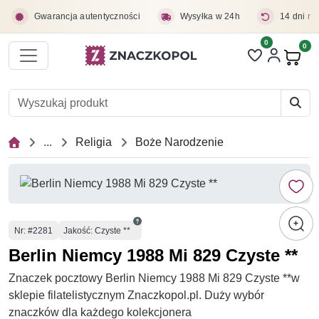
Przejdź do treści głównej
Gwarancja autentyczności
Wysyłka w 24h
14 dni na
0
Liczba pozycji 
0
Pro
...
Religia
Boże Narodzenie
Numer
Nr
: #2281
Jakość: Czyste **
Berlin Niemcy 1988 Mi 829 Czyste **
Znaczek pocztowy Berlin Niemcy 1988 Mi 829 Czyste **w
sklepie filatelistycznym Znaczkopol.pl. Duży wybór
znaczków dla każdego kolekcjonera