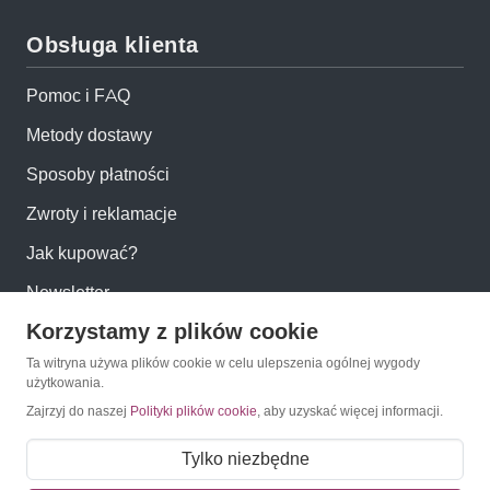
Obsługa klienta
Pomoc i FAQ
Metody dostawy
Sposoby płatności
Zwroty i reklamacje
Jak kupować?
Newsletter
Korzystamy z plików cookie
Konto
Ta witryna używa plików cookie w celu ulepszenia ogólnej wygody
użytkowania.
Zajrzyj do naszej
Polityki plików cookie
, aby uzyskać więcej informacji.
Moje konto
Moje zamówienia
Tylko niezbędne