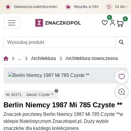
Przejdź do treści głównej
Gwarancja autentyczności
Wysyłka w 24h
14 dni na
0
Liczba pozycji 
0
Pro
...
Architektura
Architektura nowoczesna
Numer
Nr
: #2271
Jakość: Czyste **
Berlin Niemcy 1987 Mi 785 Czyste **
Znaczek pocztowy Berlin Niemcy 1987 Mi 785 Czyste **w
sklepie filatelistycznym Znaczkopol.pl. Duży wybór
znaczków dla każdego kolekcjonera