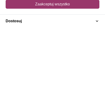
Mój koszyk
Zaakceptuj wszystko
Adres dostawy
Dostosuj
Polecamy
Znaczki Konie
Znaczki Politycy
Znaczki Żaglowce
Znaczki Kolarstwo
Znaczki Boże Narodzenie
Regulamin
Prywatność
Bezpieczeństwo
2026 © SlimAD All Rights Reserved.