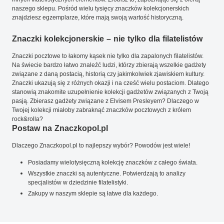
naszego sklepu. Pośród wielu tysięcy znaczków kolekcjonerskich
znajdziesz egzemplarze, które mają swoją wartość historyczną.
Znaczki kolekcjonerskie – nie tylko dla filatelistów
Znaczki pocztowe to łakomy kąsek nie tylko dla zapalonych filatelistów.
Na świecie bardzo łatwo znaleźć ludzi, którzy zbierają wszelkie gadżety
związane z daną postacią, historią czy jakimkolwiek zjawiskiem kultury.
Znaczki ukazują się z różnych okazji i na cześć wielu postaciom. Dlatego
stanowią znakomite uzupełnienie kolekcji gadżetów związanych z Twoją
pasją. Zbierasz gadżety związane z Elvisem Presleyem? Dlaczego w
Twojej kolekcji miałoby zabraknąć znaczków pocztowych z królem
rock&rolla?
Postaw na Znaczkopol.pl
Dlaczego Znaczkopol.pl to najlepszy wybór? Powodów jest wiele!
Posiadamy wielotysięczną kolekcję znaczków z całego świata.
Wszystkie znaczki są autentyczne. Potwierdzają to analizy
specjalistów w dziedzinie filatelistyki.
Zakupy w naszym sklepie są łatwe dla każdego.