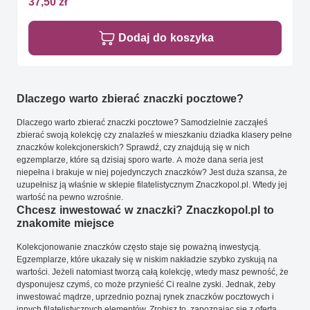
37,50 zł
Dodaj do koszyka
Dlaczego warto zbierać znaczki pocztowe?
Dlaczego warto zbierać znaczki pocztowe? Samodzielnie zacząłeś
zbierać swoją kolekcję czy znalazłeś w mieszkaniu dziadka klasery pełne
znaczków kolekcjonerskich? Sprawdź, czy znajdują się w nich
egzemplarze, które są dzisiaj sporo warte. A może dana seria jest
niepełna i brakuje w niej pojedynczych znaczków? Jest duża szansa, że
uzupełnisz ją właśnie w sklepie filatelistycznym Znaczkopol.pl. Wtedy jej
wartość na pewno wzrośnie.
Chcesz inwestować w znaczki? Znaczkopol.pl to
znakomite miejsce
Kolekcjonowanie znaczków często staje się poważną inwestycją.
Egzemplarze, które ukazały się w niskim nakładzie szybko zyskują na
wartości. Jeżeli natomiast tworzą całą kolekcję, wtedy masz pewność, że
dysponujesz czymś, co może przynieść Ci realne zyski. Jednak, żeby
inwestować mądrze, uprzednio poznaj rynek znaczków pocztowych i
innych filatelistycznych elementów. Zrobisz to, zapoznając się z ofertą