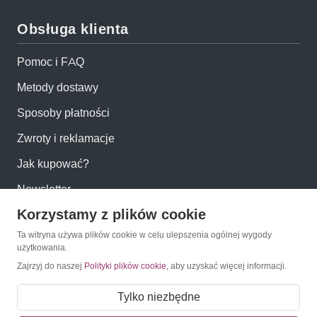
Obsługa klienta
Pomoc i FAQ
Metody dostawy
Sposoby płatności
Zwroty i reklamacje
Jak kupować?
Newsletter
Korzystamy z plików cookie
Konto
Ta witryna używa plików cookie w celu ulepszenia ogólnej wygody
użytkowania.
Zajrzyj do naszej
Polityki plików cookie
, aby uzyskać więcej informacji.
Moje konto
Moje zamówienia
Tylko niezbędne