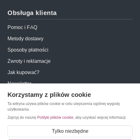
Obsługa klienta
Pomoc i FAQ
Metody dostawy
Sposoby płatności
Zwroty i reklamacje
Jak kupować?
Newsletter
Korzystamy z plików cookie
Konto
Ta witryna używa plików cookie w celu ulepszenia ogólnej wygody
użytkowania.
Zajrzyj do naszej
Polityki plików cookie
, aby uzyskać więcej informacji.
Moje konto
Moje zamówienia
Tylko niezbędne