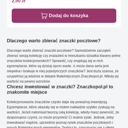
2,50 zł
Dodaj do koszyka
Dlaczego warto zbierać znaczki pocztowe?
Dlaczego warto zbierać znaczki pocztowe? Samodzielnie zacząłeś
zbierać swoją kolekcję czy znalazłeś w mieszkaniu dziadka klasery pełne
znaczków kolekcjonerskich? Sprawdź, czy znajdują się w nich
egzemplarze, które są dzisiaj sporo warte. A może dana seria jest
niepełna i brakuje w niej pojedynczych znaczków? Jest duża szansa, że
uzupełnisz ją właśnie w sklepie filatelistycznym Znaczkopol.pl. Wtedy jej
wartość na pewno wzrośnie.
Chcesz inwestować w znaczki? Znaczkopol.pl to
znakomite miejsce
Kolekcjonowanie znaczków często staje się poważną inwestycją.
Egzemplarze, które ukazały się w niskim nakładzie szybko zyskują na
wartości. Jeżeli natomiast tworzą całą kolekcję, wtedy masz pewność, że
dysponujesz czymś, co może przynieść Ci realne zyski. Jednak, żeby
inwestować mądrze, uprzednio poznaj rynek znaczków pocztowych i
innych filatelistycznych elementów. Zrobisz to, zapoznając się z ofertą