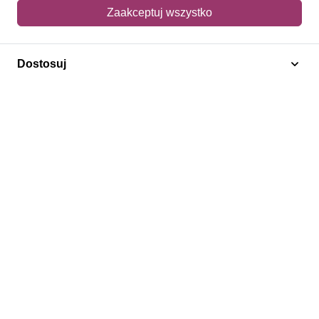
Mój koszyk
Zaakceptuj wszystko
Adres dostawy
Dostosuj
Polecamy
Znaczki Konie
Znaczki Politycy
Znaczki Żaglowce
Znaczki Kwiaty
Znaczki Herby / Heraldyka / Symbole
Regulamin
Prywatność
Bezpieczeństwo
2026 © SlimAD All Rights Reserved.