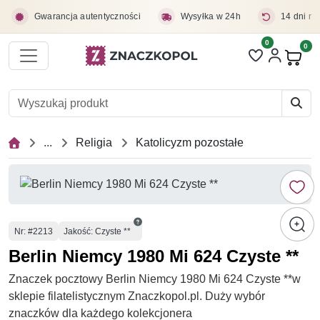
Przejdź do treści głównej
Gwarancja autentyczności
Wysyłka w 24h
14 dni na
0
Liczba pozycji 
0
Pro
...
Religia
Katolicyzm pozostałe
Numer
Nr
: #2213
Jakość: Czyste **
Berlin Niemcy 1980 Mi 624 Czyste **
Znaczek pocztowy Berlin Niemcy 1980 Mi 624 Czyste **w
sklepie filatelistycznym Znaczkopol.pl. Duży wybór
znaczków dla każdego kolekcjonera