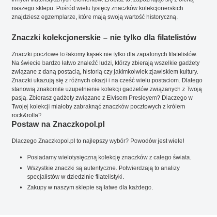
naszego sklepu. Pośród wielu tysięcy znaczków kolekcjonerskich
znajdziesz egzemplarze, które mają swoją wartość historyczną.
Znaczki kolekcjonerskie – nie tylko dla filatelistów
Znaczki pocztowe to łakomy kąsek nie tylko dla zapalonych filatelistów.
Na świecie bardzo łatwo znaleźć ludzi, którzy zbierają wszelkie gadżety
związane z daną postacią, historią czy jakimkolwiek zjawiskiem kultury.
Znaczki ukazują się z różnych okazji i na cześć wielu postaciom. Dlatego
stanowią znakomite uzupełnienie kolekcji gadżetów związanych z Twoją
pasją. Zbierasz gadżety związane z Elvisem Presleyem? Dlaczego w
Twojej kolekcji miałoby zabraknąć znaczków pocztowych z królem
rock&rolla?
Postaw na Znaczkopol.pl
Dlaczego Znaczkopol.pl to najlepszy wybór? Powodów jest wiele!
Posiadamy wielotysięczną kolekcję znaczków z całego świata.
Wszystkie znaczki są autentyczne. Potwierdzają to analizy
specjalistów w dziedzinie filatelistyki.
Zakupy w naszym sklepie są łatwe dla każdego.