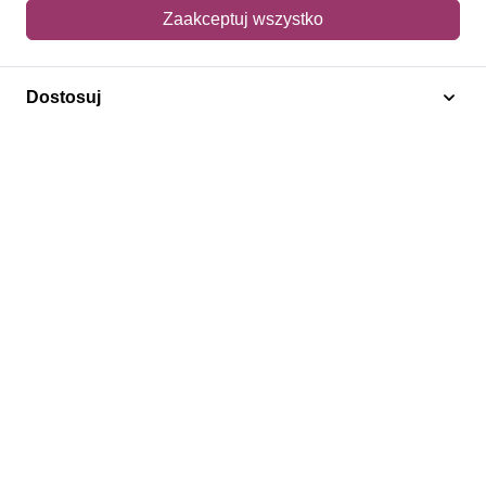
Mój koszyk
Zaakceptuj wszystko
Adres dostawy
Dostosuj
Polecamy
Znaczki Konie
Znaczki Politycy
Znaczki Żaglowce
Znaczki Kwiaty
Znaczki Herby / Heraldyka / Symbole
Regulamin
Prywatność
Bezpieczeństwo
2026 © SlimAD All Rights Reserved.