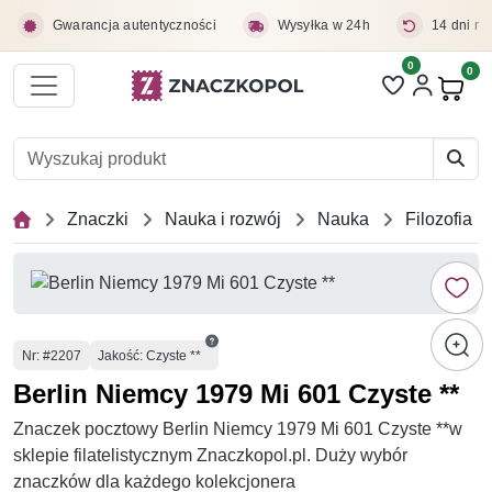
Przejdź do treści głównej
Gwarancja autentyczności
Wysyłka w 24h
14 dni na
0
Liczba pozycji 
0
Pro
Znaczki
Nauka i rozwój
Nauka
Filozofia
Numer
Nr
: #2207
Jakość: Czyste **
Berlin Niemcy 1979 Mi 601 Czyste **
Znaczek pocztowy Berlin Niemcy 1979 Mi 601 Czyste **w
sklepie filatelistycznym Znaczkopol.pl. Duży wybór
znaczków dla każdego kolekcjonera