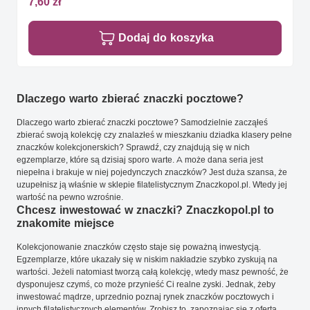
7,60 zł
Dodaj do koszyka
Dlaczego warto zbierać znaczki pocztowe?
Dlaczego warto zbierać znaczki pocztowe? Samodzielnie zacząłeś
zbierać swoją kolekcję czy znalazłeś w mieszkaniu dziadka klasery pełne
znaczków kolekcjonerskich? Sprawdź, czy znajdują się w nich
egzemplarze, które są dzisiaj sporo warte. A może dana seria jest
niepełna i brakuje w niej pojedynczych znaczków? Jest duża szansa, że
uzupełnisz ją właśnie w sklepie filatelistycznym Znaczkopol.pl. Wtedy jej
wartość na pewno wzrośnie.
Chcesz inwestować w znaczki? Znaczkopol.pl to
znakomite miejsce
Kolekcjonowanie znaczków często staje się poważną inwestycją.
Egzemplarze, które ukazały się w niskim nakładzie szybko zyskują na
wartości. Jeżeli natomiast tworzą całą kolekcję, wtedy masz pewność, że
dysponujesz czymś, co może przynieść Ci realne zyski. Jednak, żeby
inwestować mądrze, uprzednio poznaj rynek znaczków pocztowych i
innych filatelistycznych elementów. Zrobisz to, zapoznając się z ofertą