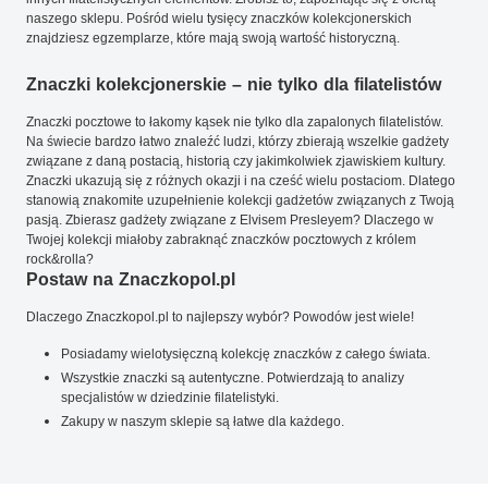
naszego sklepu. Pośród wielu tysięcy znaczków kolekcjonerskich
znajdziesz egzemplarze, które mają swoją wartość historyczną.
Znaczki kolekcjonerskie – nie tylko dla filatelistów
Znaczki pocztowe to łakomy kąsek nie tylko dla zapalonych filatelistów.
Na świecie bardzo łatwo znaleźć ludzi, którzy zbierają wszelkie gadżety
związane z daną postacią, historią czy jakimkolwiek zjawiskiem kultury.
Znaczki ukazują się z różnych okazji i na cześć wielu postaciom. Dlatego
stanowią znakomite uzupełnienie kolekcji gadżetów związanych z Twoją
pasją. Zbierasz gadżety związane z Elvisem Presleyem? Dlaczego w
Twojej kolekcji miałoby zabraknąć znaczków pocztowych z królem
rock&rolla?
Postaw na Znaczkopol.pl
Dlaczego Znaczkopol.pl to najlepszy wybór? Powodów jest wiele!
Posiadamy wielotysięczną kolekcję znaczków z całego świata.
Wszystkie znaczki są autentyczne. Potwierdzają to analizy
specjalistów w dziedzinie filatelistyki.
Zakupy w naszym sklepie są łatwe dla każdego.