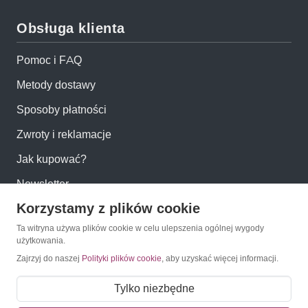
Obsługa klienta
Pomoc i FAQ
Metody dostawy
Sposoby płatności
Zwroty i reklamacje
Jak kupować?
Newsletter
Korzystamy z plików cookie
Konto
Ta witryna używa plików cookie w celu ulepszenia ogólnej wygody
użytkowania.
Zajrzyj do naszej
Polityki plików cookie
, aby uzyskać więcej informacji.
Moje konto
Moje zamówienia
Tylko niezbędne