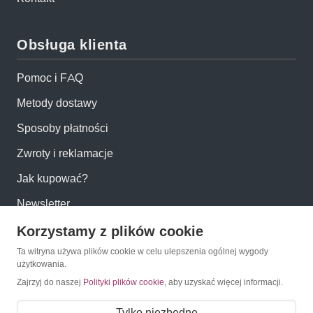
Obsługa klienta
Pomoc i FAQ
Metody dostawy
Sposoby płatności
Zwroty i reklamacje
Jak kupować?
Newsletter
Korzystamy z plików cookie
Konto
Ta witryna używa plików cookie w celu ulepszenia ogólnej wygody
użytkowania.
Zajrzyj do naszej
Polityki plików cookie
, aby uzyskać więcej informacji.
Moje konto
Moje zamówienia
Tylko niezbędne