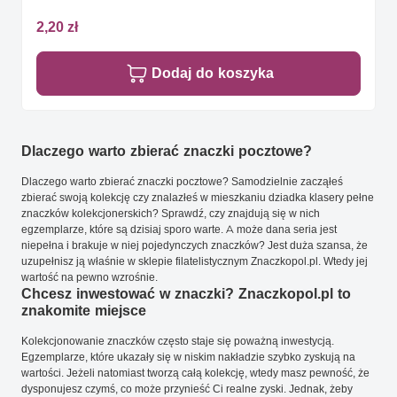
2,20 zł
Dodaj do koszyka
Dlaczego warto zbierać znaczki pocztowe?
Dlaczego warto zbierać znaczki pocztowe? Samodzielnie zacząłeś
zbierać swoją kolekcję czy znalazłeś w mieszkaniu dziadka klasery pełne
znaczków kolekcjonerskich? Sprawdź, czy znajdują się w nich
egzemplarze, które są dzisiaj sporo warte. A może dana seria jest
niepełna i brakuje w niej pojedynczych znaczków? Jest duża szansa, że
uzupełnisz ją właśnie w sklepie filatelistycznym Znaczkopol.pl. Wtedy jej
wartość na pewno wzrośnie.
Chcesz inwestować w znaczki? Znaczkopol.pl to
znakomite miejsce
Kolekcjonowanie znaczków często staje się poważną inwestycją.
Egzemplarze, które ukazały się w niskim nakładzie szybko zyskują na
wartości. Jeżeli natomiast tworzą całą kolekcję, wtedy masz pewność, że
dysponujesz czymś, co może przynieść Ci realne zyski. Jednak, żeby