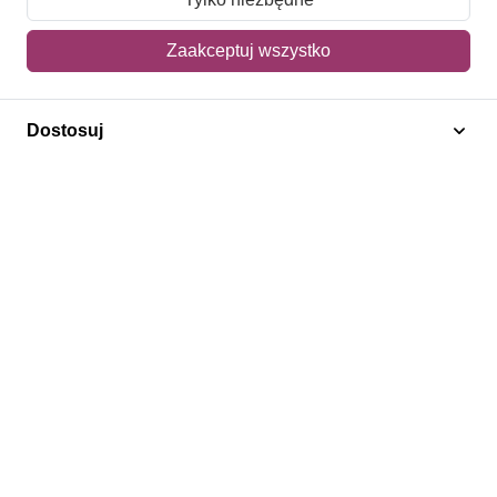
Mój koszyk
Zaakceptuj wszystko
Adres dostawy
Dostosuj
Polecamy
Znaczki Konie
Znaczki Politycy
Znaczki Żaglowce
Znaczki Kwiaty
Znaczki Boże Narodzenie
Regulamin
Prywatność
Bezpieczeństwo