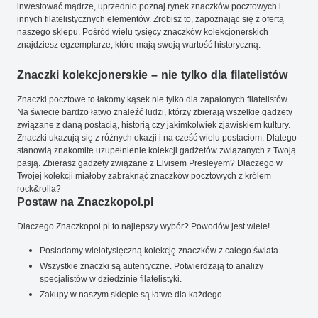
inwestować mądrze, uprzednio poznaj rynek znaczków pocztowych i
innych filatelistycznych elementów. Zrobisz to, zapoznając się z ofertą
naszego sklepu. Pośród wielu tysięcy znaczków kolekcjonerskich
znajdziesz egzemplarze, które mają swoją wartość historyczną.
Znaczki kolekcjonerskie – nie tylko dla filatelistów
Znaczki pocztowe to łakomy kąsek nie tylko dla zapalonych filatelistów.
Na świecie bardzo łatwo znaleźć ludzi, którzy zbierają wszelkie gadżety
związane z daną postacią, historią czy jakimkolwiek zjawiskiem kultury.
Znaczki ukazują się z różnych okazji i na cześć wielu postaciom. Dlatego
stanowią znakomite uzupełnienie kolekcji gadżetów związanych z Twoją
pasją. Zbierasz gadżety związane z Elvisem Presleyem? Dlaczego w
Twojej kolekcji miałoby zabraknąć znaczków pocztowych z królem
rock&rolla?
Postaw na Znaczkopol.pl
Dlaczego Znaczkopol.pl to najlepszy wybór? Powodów jest wiele!
Posiadamy wielotysięczną kolekcję znaczków z całego świata.
Wszystkie znaczki są autentyczne. Potwierdzają to analizy
specjalistów w dziedzinie filatelistyki.
Zakupy w naszym sklepie są łatwe dla każdego.