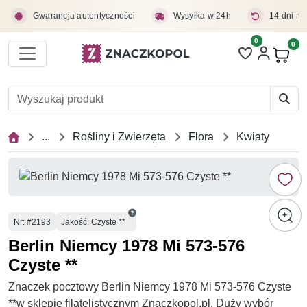
Przejdź do treści głównej
Gwarancja autentyczności
Wysyłka w 24h
14 dni na
0
Liczba pozycji 
0
Pro
...
Rośliny i Zwierzęta
Flora
Kwiaty
Numer
Nr
: #2193
Jakość: Czyste **
Berlin Niemcy 1978 Mi 573-576
Czyste **
Znaczek pocztowy Berlin Niemcy 1978 Mi 573-576 Czyste
**w sklepie filatelistycznym Znaczkopol.pl. Duży wybór