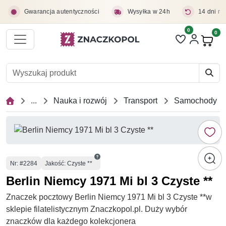
Przejdź do treści głównej
Gwarancja autentyczności
Wysyłka w 24h
14 dni na
0
Liczba pozycji 
0
Pro
...
Nauka i rozwój
Transport
Samochody
Numer
Nr
: #2284
Jakość: Czyste **
Berlin Niemcy 1971 Mi bl 3 Czyste **
Znaczek pocztowy Berlin Niemcy 1971 Mi bl 3 Czyste **w
sklepie filatelistycznym Znaczkopol.pl. Duży wybór
znaczków dla każdego kolekcjonera