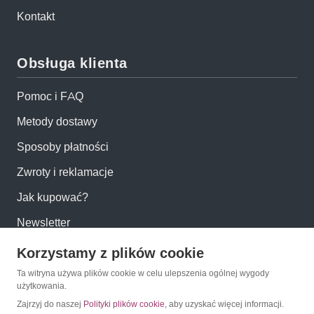
Kontakt
Obsługa klienta
Pomoc i FAQ
Metody dostawy
Sposoby płatności
Zwroty i reklamacje
Jak kupować?
Newsletter
Korzystamy z plików cookie
Konto
Ta witryna używa plików cookie w celu ulepszenia ogólnej wygody
użytkowania.
Moje konto
Zajrzyj do naszej
Polityki plików cookie
, aby uzyskać więcej informacji.