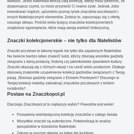
wartości. Jeżeli natomiast tworzą całą kolekcję, wtedy masz pewność, że
dysponujesz czymś, co może przynieść Ci realne zyski. Jednak, żeby
inwestować mądrze, uprzednio poznaj rynek znaczków pocztowych i
innych filatelistycznych elementów. Zrobisz to, zapoznając się z ofertą
naszego sklepu. Pośród wielu tysięcy znaczków kolekcjonerskich
znajdziesz egzemplarze, które mają swoją wartość historyczną.
Znaczki kolekcjonerskie – nie tylko dla filatelistów
Znaczki pocztowe to łakomy kąsek nie tylko dla zapalonych filatelistów.
Na świecie bardzo łatwo znaleźć ludzi, którzy zbierają wszelkie gadżety
związane z daną postacią, historią czy jakimkolwiek zjawiskiem kultury.
Znaczki ukazują się z różnych okazji i na cześć wielu postaciom. Dlatego
stanowią znakomite uzupełnienie kolekcji gadżetów związanych z Twoją
pasją. Zbierasz gadżety związane z Elvisem Presleyem? Dlaczego w
Twojej kolekcji miałoby zabraknąć znaczków pocztowych z królem
rock&rolla?
Postaw na Znaczkopol.pl
Dlaczego Znaczkopol.pl to najlepszy wybór? Powodów jest wiele!
Posiadamy wielotysięczną kolekcję znaczków z całego świata.
Wszystkie znaczki są autentyczne. Potwierdzają to analizy
specjalistów w dziedzinie filatelistyki.
Zakupy w naszym sklepie są łatwe dla każdego.