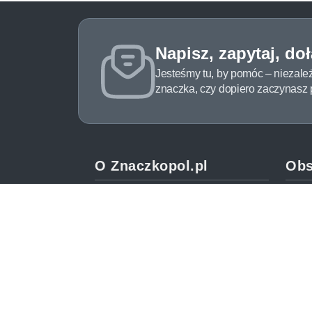
Napisz, zapytaj, do
Jesteśmy tu, by pomóc – niezale
znaczka, czy dopiero zaczynasz pr
O Znaczkopol.pl
Obs
O nas
Pomo
Blog
Meto
Regulamin
Spos
Polityka prywatności
Zwrot
Mapa strony
Jak 