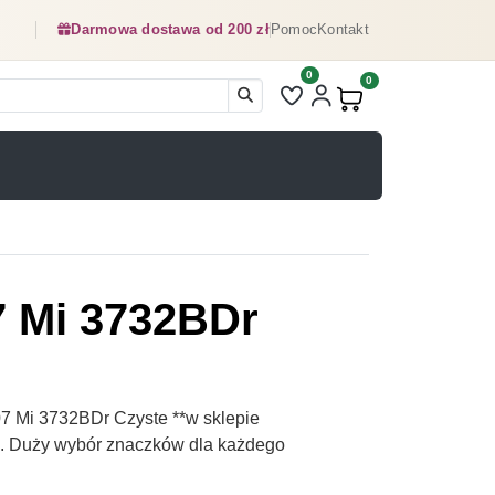
Darmowa dostawa od 200 zł
Pomoc
Kontakt
0
Liczba pozycji na liście ulubionyc
0
Produkty w koszyku:
7 Mi 3732BDr
7 Mi 3732BDr Czyste **w sklepie
pl. Duży wybór znaczków dla każdego