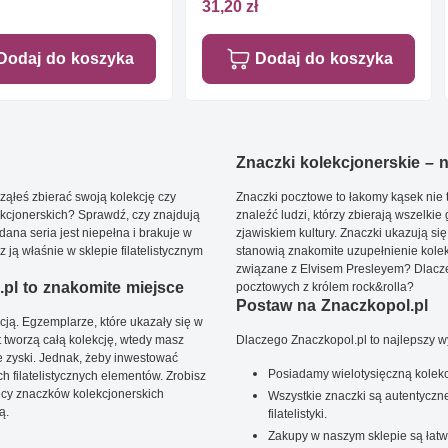
31,20 zł
Dodaj do koszyka
Dodaj do koszyka
Znaczki kolekcjonerskie – ni
ąłeś zbierać swoją kolekcję czy
Znaczki pocztowe to łakomy kąsek nie t
kcjonerskich? Sprawdź, czy znajdują
znaleźć ludzi, którzy zbierają wszelkie
dana seria jest niepełna i brakuje w
zjawiskiem kultury. Znaczki ukazują się
ją właśnie w sklepie filatelistycznym
stanowią znakomite uzupełnienie kolek
związane z Elvisem Presleyem? Dlacze
pl to znakomite miejsce
pocztowych z królem rock&rolla?
Postaw na Znaczkopol.pl
ją. Egzemplarze, które ukazały się w
t tworzą całą kolekcję, wtedy masz
Dlaczego Znaczkopol.pl to najlepszy 
 zyski. Jednak, żeby inwestować
Posiadamy wielotysięczną kolekc
 filatelistycznych elementów. Zrobisz
ięcy znaczków kolekcjonerskich
Wszystkie znaczki są autentyczne
ą.
filatelistyki.
Zakupy w naszym sklepie są łatw