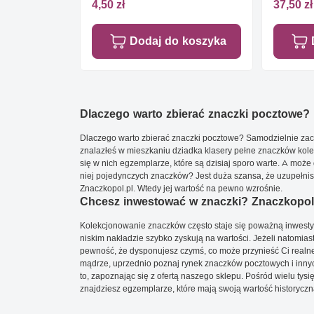
4,50 zł
37,50 zł
Dodaj do koszyka
Dlaczego warto zbierać znaczki pocztowe?
Dlaczego warto zbierać znaczki pocztowe? Samodzielnie zacz
znalazłeś w mieszkaniu dziadka klasery pełne znaczków kole
się w nich egzemplarze, które są dzisiaj sporo warte. A może 
niej pojedynczych znaczków? Jest duża szansa, że uzupełnisz 
Znaczkopol.pl. Wtedy jej wartość na pewno wzrośnie.
Chcesz inwestować w znaczki? Znaczkopol.
Kolekcjonowanie znaczków często staje się poważną inwestyc
niskim nakładzie szybko zyskują na wartości. Jeżeli natomias
pewność, że dysponujesz czymś, co może przynieść Ci realne
mądrze, uprzednio poznaj rynek znaczków pocztowych i innych
to, zapoznając się z ofertą naszego sklepu. Pośród wielu tys
znajdziesz egzemplarze, które mają swoją wartość historyczn