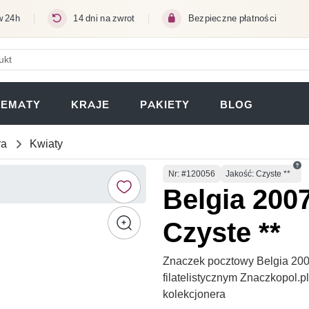
w 24h
14 dni na zwrot
Bezpieczne płatności
ERA SIĘ W NOWEJ KARCIE)
TEMATY
KRAJE
PAKIETY
BLOG
ra
Kwiaty
Numer
Nr
: #120056
Jakość: Czyste **
Belgia 200
Czyste **
Znaczek pocztowy Belgia 200
filatelistycznym Znaczkopol.
kolekcjonera