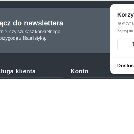
Korzy
łącz do newslettera
Ta witryn
żnie, czy szukasz konkretnego
Zajrzyj do
zygodę z filatelistyką.
Dostos
ługa klienta
Konto
c i FAQ
Moje konto
dy dostawy
Moje zamówienia
oby płatności
Mój koszyk
y i reklamacje
Adres dostawy
kupować?