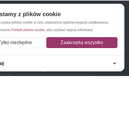
stamy z plików cookie
a używa plików cookie w celu ulepszenia ogólnej wygody użytkowania.
Napisz do nas
Zapisz się do newslettera
 naszej
Polityki plików cookie
, aby uzyskać więcej informacji.
Tylko niezbędne
Zaakceptuj wszystko
uj
Polecamy
Znaczki Konie
Znaczki Politycy
Znaczki Żaglowce
Znaczki Kolarstwo
Znaczki Boże Narodzenie