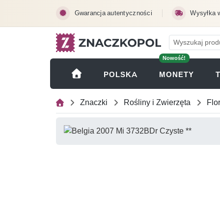
Przejdź do treści głównej
Gwarancja autentyczności
Wysyłka 
Nowość!
(OTWI
POLSKA
MONETY
Znaczki
Rośliny i Zwierzęta
Flo