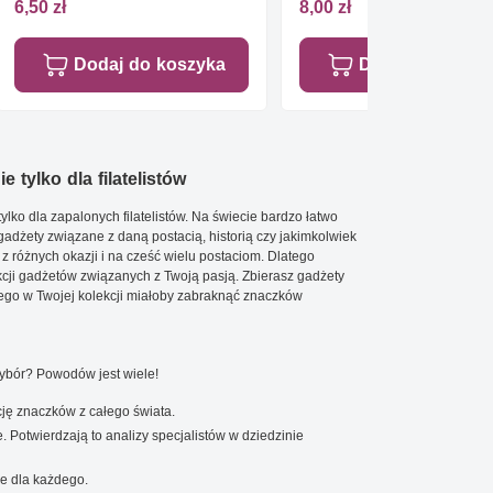
Stemplowane
6,50 zł
8,00 zł
Dodaj do koszyka
Dodaj do koszy
e tylko dla filatelistów
ylko dla zapalonych filatelistów. Na świecie bardzo łatwo
 gadżety związane z daną postacią, historią czy jakimkolwiek
 z różnych okazji i na cześć wielu postaciom. Dlatego
cji gadżetów związanych z Twoją pasją. Zbierasz gadżety
go w Twojej kolekcji miałoby zabraknąć znaczków
wybór? Powodów jest wiele!
ję znaczków z całego świata.
. Potwierdzają to analizy specjalistów w dziedzinie
e dla każdego.