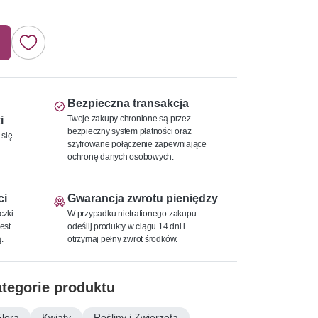
Bezpieczna transakcja
Twoje zakupy chronione są przez
i
bezpieczny system płatności oraz
 się
szyfrowane połączenie zapewniające
ochronę danych osobowych.
ci
Gwarancja zwrotu pieniędzy
czki
W przypadku nietrafionego zakupu
est
odeślij produkty w ciągu 14 dni i
.
otrzymaj pełny zwrot środków.
tegorie produktu
Flora
Kwiaty
Rośliny i Zwierzęta