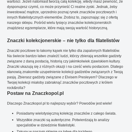
wartości. Jeżeli natomiast tworzą całą kolekcję, wtedy masz pewność, że
dysponujesz czymś, co może przynieść Ci realne zyski. Jednak, żeby
inwestować mądrze, uprzednio poznaj rynek znaczków pocztowych i
innych filatelistycznych elementów. Zrobisz to, zapoznając się z ofertą
naszego sklepu. Pośród wielu tysięcy znaczków kolekcjonerskich
znajdziesz egzemplarze, które mają swoją wartość historyczną.
Znaczki kolekcjonerskie – nie tylko dla filatelistów
Znaczki pocztowe to łakomy kąsek nie tylko dla zapalonych filatelistów.
Na świecie bardzo łatwo znaleźć ludzi, którzy zbierają wszelkie gadżety
związane z daną postacią, historią czy jakimkolwiek zjawiskiem kultury.
Znaczki ukazują się z różnych okazji i na cześć wielu postaciom. Dlatego
stanowią znakomite uzupełnienie kolekcji gadżetów związanych z Twoją
pasją. Zbierasz gadżety związane z Elvisem Presleyem? Dlaczego w
Twojej kolekcji miałoby zabraknąć znaczków pocztowych z królem
rock&rolla?
Postaw na Znaczkopol.pl
Dlaczego Znaczkopol.pl to najlepszy wybór? Powodów jest wiele!
Posiadamy wielotysięczną kolekcję znaczków z całego świata.
Wszystkie znaczki są autentyczne. Potwierdzają to analizy
specjalistów w dziedzinie filatelistyki.
Zakupy w naszym sklepie są łatwe dla każdego.