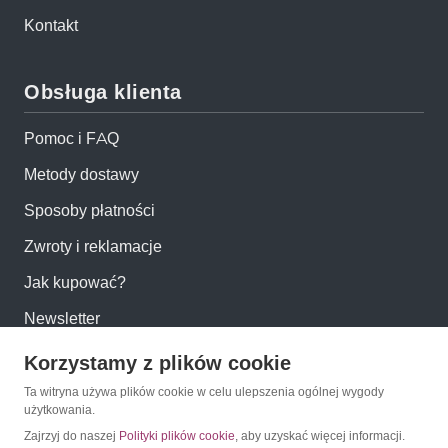
Kontakt
Obsługa klienta
Pomoc i FAQ
Metody dostawy
Sposoby płatności
Zwroty i reklamacje
Jak kupować?
Newsletter
Korzystamy z plików cookie
Konto
Ta witryna używa plików cookie w celu ulepszenia ogólnej wygody
użytkowania.
Moje konto
Zajrzyj do naszej
Polityki plików cookie
, aby uzyskać więcej informacji.