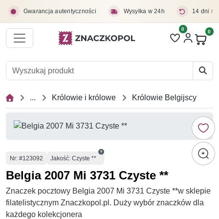
Przejdź do treści głównej
Gwarancja autentyczności
Wysyłka w 24h
14 dni na
0
Liczba pozycji 
0
Pro
...
Królowie i królowe
Królowie Belgijscy
Numer
Nr
: #123092
Jakość: Czyste **
Belgia 2007 Mi 3731 Czyste **
Znaczek pocztowy Belgia 2007 Mi 3731 Czyste **w sklepie
filatelistycznym Znaczkopol.pl. Duży wybór znaczków dla
każdego kolekcjonera