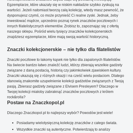
Egzemplarze, które ukazały się w niskim nakładzie szybko zyskują na
wartości. Jeżeli natomiast tworzą całą kolekcję, wtedy masz pewność, że
dysponujesz czymś, co może przynieść Ci realne zyski. Jednak, żeby
inwestować mądrze, uprzednio poznaj rynek znaczków pocztowych i
innych filatelistycznych elementów. Zrobisz to, zapoznając się z ofertą
naszego sklepu. Pośród wielu tysięcy znaczków kolekcjonerskich
znajdziesz egzemplarze, które mają swoją wartość historyczną.
Znaczki kolekcjonerskie – nie tylko dla filatelistów
Znaczki pocztowe to łakomy kąsek nie tylko dla zapalonych filatelistów.
Na świecie bardzo łatwo znaleźć ludzi, którzy zbierają wszelkie gadżety
związane z daną postacią, historią czy jakimkolwiek zjawiskiem kultury.
Znaczki ukazują się z różnych okazji i na cześć wielu postaciom. Dlatego
stanowią znakomite uzupełnienie kolekcji gadżetów związanych z Twoją
pasją. Zbierasz gadżety związane z Elvisem Presleyem? Dlaczego w
Twojej kolekcji miałoby zabraknąć znaczków pocztowych z królem
rock&rolla?
Postaw na Znaczkopol.pl
Dlaczego Znaczkopol.pl to najlepszy wybór? Powodów jest wiele!
Posiadamy wielotysięczną kolekcję znaczków z całego świata.
Wszystkie znaczki są autentyczne. Potwierdzają to analizy