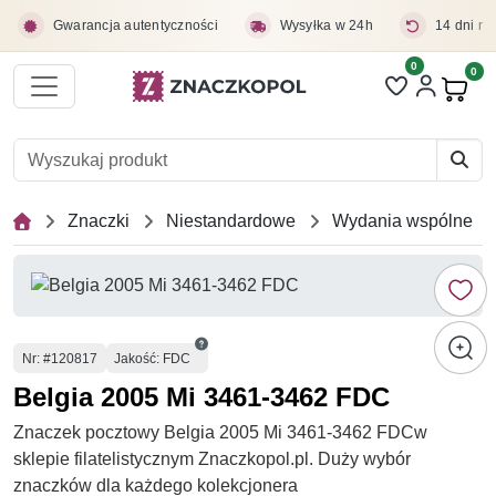
Przejdź do treści głównej
Gwarancja autentyczności
Wysyłka w 24h
14 dni na
0
Liczba pozycji 
0
Pro
Znaczki
Niestandardowe
Wydania wspólne
Numer
Nr
: #120817
Jakość: FDC
Belgia 2005 Mi 3461-3462 FDC
Znaczek pocztowy Belgia 2005 Mi 3461-3462 FDCw
sklepie filatelistycznym Znaczkopol.pl. Duży wybór
znaczków dla każdego kolekcjonera