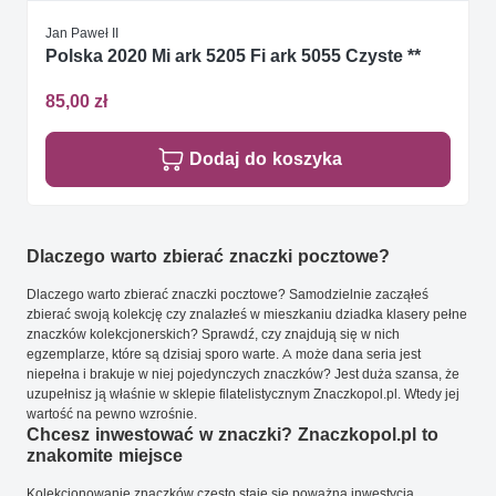
Jan Paweł II
Polska 2020 Mi ark 5205 Fi ark 5055 Czyste **
85,00 zł
Dodaj do koszyka
Dlaczego warto zbierać znaczki pocztowe?
Dlaczego warto zbierać znaczki pocztowe? Samodzielnie zacząłeś
zbierać swoją kolekcję czy znalazłeś w mieszkaniu dziadka klasery pełne
znaczków kolekcjonerskich? Sprawdź, czy znajdują się w nich
egzemplarze, które są dzisiaj sporo warte. A może dana seria jest
niepełna i brakuje w niej pojedynczych znaczków? Jest duża szansa, że
uzupełnisz ją właśnie w sklepie filatelistycznym Znaczkopol.pl. Wtedy jej
wartość na pewno wzrośnie.
Chcesz inwestować w znaczki? Znaczkopol.pl to
znakomite miejsce
Kolekcjonowanie znaczków często staje się poważną inwestycją.