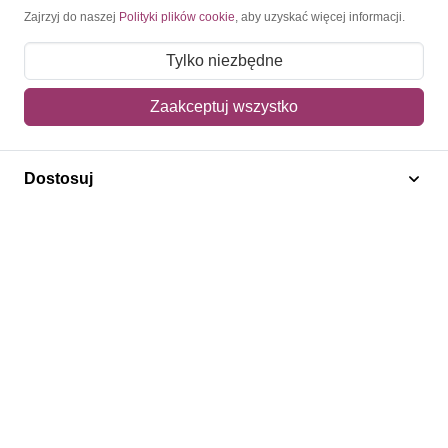
Moje konto
Zajrzyj do naszej
Polityki plików cookie
, aby uzyskać więcej informacji.
Moje zamówienia
Tylko niezbędne
Mój koszyk
Zaakceptuj wszystko
Adres dostawy
Dostosuj
Polecamy
Znaczki Konie
Znaczki Politycy
Znaczki Żaglowce
Znaczki Kwiaty
Znaczki Boże Narodzenie