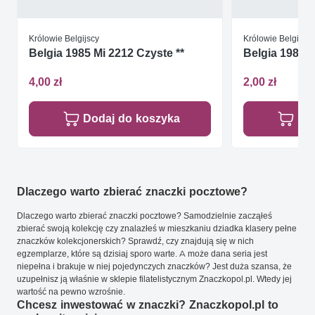
Królowie Belgijscy
Królowie Belgijscy
Belgia 1985 Mi 2212 Czyste **
Belgia 1985 M
4,00 zł
2,00 zł
Dodaj do koszyka
Do
Dlaczego warto zbierać znaczki pocztowe?
Dlaczego warto zbierać znaczki pocztowe? Samodzielnie zacząłeś
zbierać swoją kolekcję czy znalazłeś w mieszkaniu dziadka klasery pełne
znaczków kolekcjonerskich? Sprawdź, czy znajdują się w nich
egzemplarze, które są dzisiaj sporo warte. A może dana seria jest
niepełna i brakuje w niej pojedynczych znaczków? Jest duża szansa, że
uzupełnisz ją właśnie w sklepie filatelistycznym Znaczkopol.pl. Wtedy jej
wartość na pewno wzrośnie.
Chcesz inwestować w znaczki? Znaczkopol.pl to