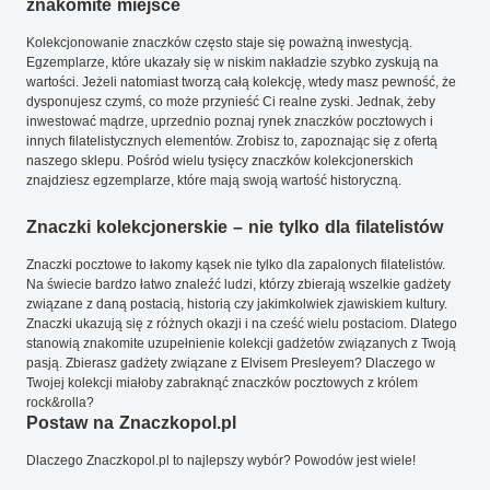
znakomite miejsce
Kolekcjonowanie znaczków często staje się poważną inwestycją.
Egzemplarze, które ukazały się w niskim nakładzie szybko zyskują na
wartości. Jeżeli natomiast tworzą całą kolekcję, wtedy masz pewność, że
dysponujesz czymś, co może przynieść Ci realne zyski. Jednak, żeby
inwestować mądrze, uprzednio poznaj rynek znaczków pocztowych i
innych filatelistycznych elementów. Zrobisz to, zapoznając się z ofertą
naszego sklepu. Pośród wielu tysięcy znaczków kolekcjonerskich
znajdziesz egzemplarze, które mają swoją wartość historyczną.
Znaczki kolekcjonerskie – nie tylko dla filatelistów
Znaczki pocztowe to łakomy kąsek nie tylko dla zapalonych filatelistów.
Na świecie bardzo łatwo znaleźć ludzi, którzy zbierają wszelkie gadżety
związane z daną postacią, historią czy jakimkolwiek zjawiskiem kultury.
Znaczki ukazują się z różnych okazji i na cześć wielu postaciom. Dlatego
stanowią znakomite uzupełnienie kolekcji gadżetów związanych z Twoją
pasją. Zbierasz gadżety związane z Elvisem Presleyem? Dlaczego w
Twojej kolekcji miałoby zabraknąć znaczków pocztowych z królem
rock&rolla?
Postaw na Znaczkopol.pl
Dlaczego Znaczkopol.pl to najlepszy wybór? Powodów jest wiele!