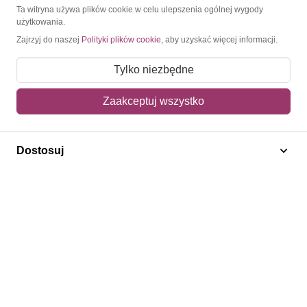
O Znaczkopol.pl
Ta witryna używa plików cookie w celu ulepszenia ogólnej wygody
użytkowania.
Zajrzyj do naszej
Polityki plików cookie
, aby uzyskać więcej informacji.
O nas
Blog
Tylko niezbędne
Regulamin
Zaakceptuj wszystko
Polityka prywatności
Mapa strony
Dostosuj
Kontakt
Obsługa klienta
Pomoc i FAQ
Metody dostawy
Sposoby płatności