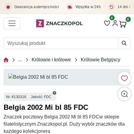
Przejdź do treści głównej
Gwarancja autentyczności
Wysyłka w 24h
14 dni na
0
Liczba pozycji 
0
Pro
...
Królowie i królowe
Królowie Belgijscy
Numer
Nr
: #130316
Jakość: FDC
Belgia 2002 Mi bl 85 FDC
Znaczek pocztowy Belgia 2002 Mi bl 85 FDCw sklepie
filatelistycznym Znaczkopol.pl. Duży wybór znaczków dla
każdego kolekcjonera