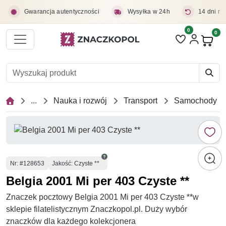
Przejdź do treści głównej
Gwarancja autentyczności
Wysyłka w 24h
14 dni na
0
Liczba pozycji 
0
Pro
...
Nauka i rozwój
Transport
Samochody
Numer
Nr
: #128653
Jakość: Czyste **
Belgia 2001 Mi per 403 Czyste **
Znaczek pocztowy Belgia 2001 Mi per 403 Czyste **w
sklepie filatelistycznym Znaczkopol.pl. Duży wybór
znaczków dla każdego kolekcjonera