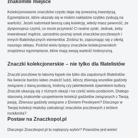
znakomite miejsce
Kolekcjonowanie znaczków często staje się poważną inwestycją.
Egzemplarze, które ukazały się w niskim nakładzie szybko zyskują na
wartości. Jeżeli natomiast tworzą całą kolekcję, wtedy masz pewność, że
dysponujesz czymś, co może przynieść Ci realne zyski. Jednak, żeby
inwestować mądrze, uprzednio poznaj rynek znaczków pocztowych i
innych filatelistycznych elementów. Zrobisz to, zapoznając się z ofertą
naszego sklepu. Pośród wielu tysięcy znaczków kolekcjonerskich
znajdziesz egzemplarze, które mają swoją wartość historyczną.
Znaczki kolekcjonerskie – nie tylko dla filatelistów
Znaczki pocztowe to łakomy kąsek nie tylko dla zapalonych filatelistów.
Na świecie bardzo łatwo znaleźć ludzi, którzy zbierają wszelkie gadżety
związane z daną postacią, historią czy jakimkolwiek zjawiskiem kultury.
Znaczki ukazują się z różnych okazji i na cześć wielu postaciom. Dlatego
stanowią znakomite uzupełnienie kolekcji gadżetów związanych z Twoją
pasją. Zbierasz gadżety związane z Elvisem Presleyem? Dlaczego w
Twojej kolekcji miałoby zabraknąć znaczków pocztowych z królem
rock&rolla?
Postaw na Znaczkopol.pl
Dlaczego Znaczkopol.pl to najlepszy wybór? Powodów jest wiele!