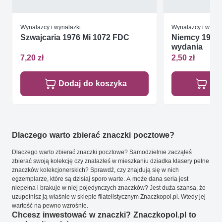
Wynalazcy i wynalazki
Wynalazcy i wynal
Szwajcaria 1976 Mi 1072 FDC
Niemcy 1992 
wydania
7,20 zł
2,50 zł
Dodaj do koszyka
Do
Dlaczego warto zbierać znaczki pocztowe?
Dlaczego warto zbierać znaczki pocztowe? Samodzielnie zacząłeś
zbierać swoją kolekcję czy znalazłeś w mieszkaniu dziadka klasery pełne
znaczków kolekcjonerskich? Sprawdź, czy znajdują się w nich
egzemplarze, które są dzisiaj sporo warte. A może dana seria jest
niepełna i brakuje w niej pojedynczych znaczków? Jest duża szansa, że
uzupełnisz ją właśnie w sklepie filatelistycznym Znaczkopol.pl. Wtedy jej
wartość na pewno wzrośnie.
Chcesz inwestować w znaczki? Znaczkopol.pl to