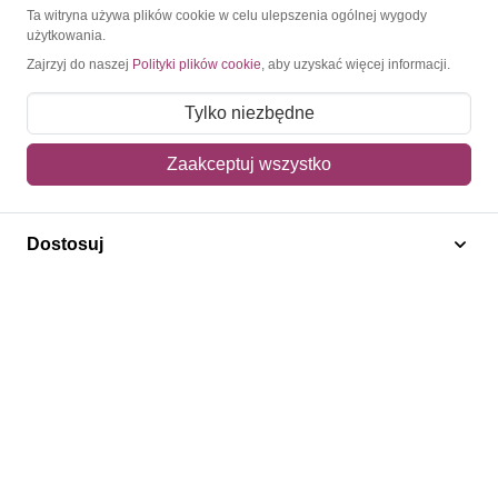
O Znaczkopol.pl
Ta witryna używa plików cookie w celu ulepszenia ogólnej wygody
użytkowania.
Zajrzyj do naszej
Polityki plików cookie
, aby uzyskać więcej informacji.
O nas
Blog
Tylko niezbędne
Regulamin
Zaakceptuj wszystko
Polityka prywatności
Mapa strony
Dostosuj
Kontakt
Obsługa klienta
Pomoc i FAQ
Metody dostawy
Sposoby płatności