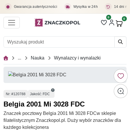
Przejdź do treści głównej
Gwarancja autentyczności
Wysyłka w 24h
14 dni na
0
Liczba pozycji 
0
Pro
...
Nauka
Wynalazcy i wynalazki
Numer
Nr
: #120788
Jakość: FDC
Belgia 2001 Mi 3028 FDC
Znaczek pocztowy Belgia 2001 Mi 3028 FDCw sklepie
filatelistycznym Znaczkopol.pl. Duży wybór znaczków dla
każdego kolekcjonera