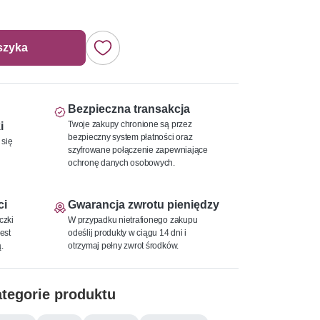
szyka
Bezpieczna transakcja
Twoje zakupy chronione są przez
i
bezpieczny system płatności oraz
 się
szyfrowane połączenie zapewniające
ochronę danych osobowych.
ci
Gwarancja zwrotu pieniędzy
czki
W przypadku nietrafionego zakupu
est
odeślij produkty w ciągu 14 dni i
.
otrzymaj pełny zwrot środków.
tegorie produktu