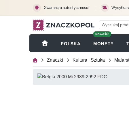
Przejdź do treści głównej
Gwarancja autentyczności
Wysyłka 
Nowość!
(OTWI
POLSKA
MONETY
Znaczki
Kultura i Sztuka
Malars