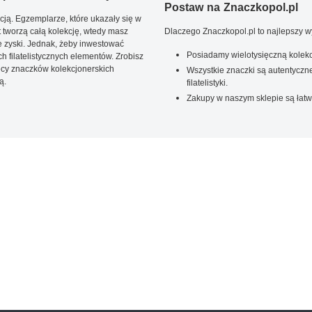
Postaw na Znaczkopol.pl
ją. Egzemplarze, które ukazały się w
t tworzą całą kolekcję, wtedy masz
Dlaczego Znaczkopol.pl to najlepszy 
 zyski. Jednak, żeby inwestować
Posiadamy wielotysięczną kolekc
 filatelistycznych elementów. Zrobisz
ięcy znaczków kolekcjonerskich
Wszystkie znaczki są autentyczne
ą.
filatelistyki.
Zakupy w naszym sklepie są łatw