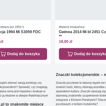
obrazy (po 1850 r)
Malarze hiszpańscy
cja 1994 Mi S3059 FDC
Gwinea 2014 Mi bl 2451 C
**
zł
18,00 zł
Dodaj do koszyka
Dodaj do koszyk
Znaczki kolekcjonerskie – ni
ąłeś zbierać swoją kolekcję czy
Znaczki pocztowe to łakomy kąsek nie t
kcjonerskich? Sprawdź, czy znajdują
znaleźć ludzi, którzy zbierają wszelkie
dana seria jest niepełna i brakuje w
zjawiskiem kultury. Znaczki ukazują się
ją właśnie w sklepie filatelistycznym
stanowią znakomite uzupełnienie kolek
związane z Elvisem Presleyem? Dlacze
pl to znakomite miejsce
pocztowych z królem rock&rolla?