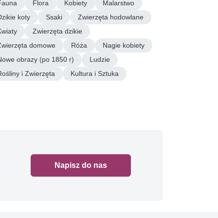
Fauna
Flora
Kobiety
Malarstwo
Dzikie koty
Ssaki
Zwierzęta hodowlane
Kwiaty
Zwierzęta dzikie
Zwierzęta domowe
Róża
Nagie kobiety
Nowe obrazy (po 1850 r)
Ludzie
Rośliny i Zwierzęta
Kultura i Sztuka
Napisz do nas