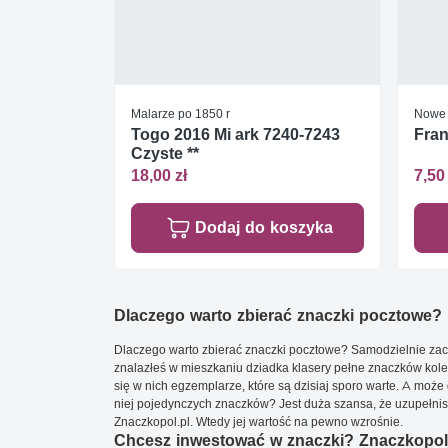
Malarze po 1850 r
Nowe 
Togo 2016 Mi ark 7240-7243
Fran
Czyste **
18,00 zł
7,50 
Dodaj do koszyka
Dlaczego warto zbierać znaczki pocztowe?
Dlaczego warto zbierać znaczki pocztowe? Samodzielnie zacz
znalazłeś w mieszkaniu dziadka klasery pełne znaczków kole
się w nich egzemplarze, które są dzisiaj sporo warte. A może 
niej pojedynczych znaczków? Jest duża szansa, że uzupełnisz 
Znaczkopol.pl. Wtedy jej wartość na pewno wzrośnie.
Chcesz inwestować w znaczki? Znaczkopol.