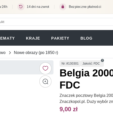
w 24h
14 dni na zwrot
Bezpieczne płatności
ERA SIĘ W NOWEJ KARCIE)
TEMATY
KRAJE
PAKIETY
BLOG
two
Nowe obrazy (po 1850 r)
Numer
Nr
: #130301
Jakość: FDC
Belgia 200
FDC
Znaczek pocztowy Belgia 200
Znaczkopol.pl. Duży wybór z
9,00 zł