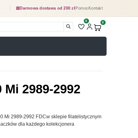
Darmowa dostawa od 200 zł
Pomoc
Kontakt
0
Liczba pozycji na liście ulubionyc
0
Produkty w koszyku:
0 Mi 2989-2992
0 Mi 2989-2992 FDCw sklepie filatelistycznym
naczków dla każdego kolekcjonera