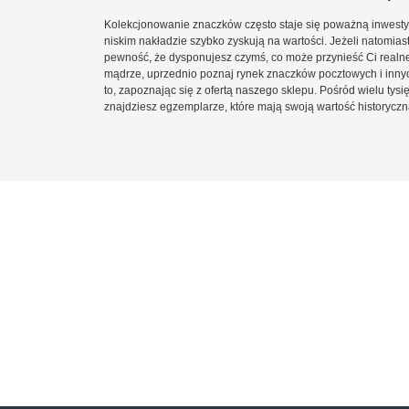
Kolekcjonowanie znaczków często staje się poważną inwestyc
niskim nakładzie szybko zyskują na wartości. Jeżeli natomias
pewność, że dysponujesz czymś, co może przynieść Ci realne
mądrze, uprzednio poznaj rynek znaczków pocztowych i innych
to, zapoznając się z ofertą naszego sklepu. Pośród wielu tys
znajdziesz egzemplarze, które mają swoją wartość historyczn