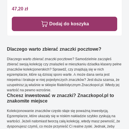
47,20 zł
Dodaj do koszyka
Dlaczego warto zbierać znaczki pocztowe?
Dlaczego warto zbierać znaczki pocztowe? Samodzielnie zacząłeś
zbierać swoją kolekcję czy znalazłeś w mieszkaniu dziadka klasery pełne
znaczków kolekcjonerskich? Sprawdź, czy znajdują się w nich
egzemplarze, które są dzisiaj sporo warte. A może dana seria jest
niepełna i brakuje w niej pojedynczych znaczków? Jest duża szansa, że
uzupełnisz ją właśnie w sklepie filatelistycznym Znaczkopol.pl. Wtedy jej
wartość na pewno wzrośnie.
Chcesz inwestować w znaczki? Znaczkopol.pl to
znakomite miejsce
Kolekcjonowanie znaczków często staje się poważną inwestycją.
Egzemplarze, które ukazały się w niskim nakładzie szybko zyskują na
wartości. Jeżeli natomiast tworzą całą kolekcję, wtedy masz pewność, że
dysponujesz czymś, co może przynieść Ci realne zyski. Jednak, żeby