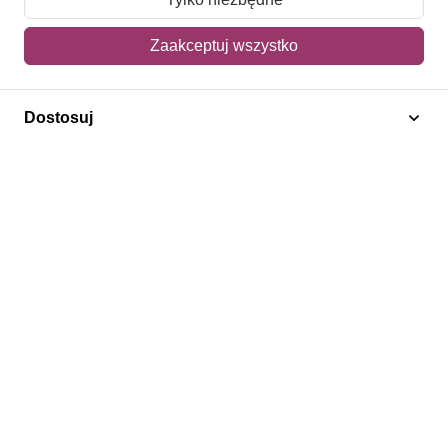
Mój koszyk
Zaakceptuj wszystko
Adres dostawy
Dostosuj
Polecamy
Znaczki Konie
Znaczki Politycy
Znaczki Żaglowce
Znaczki Kwiaty
Znaczki Boże Narodzenie
Regulamin
Prywatność
Bezpieczeństwo