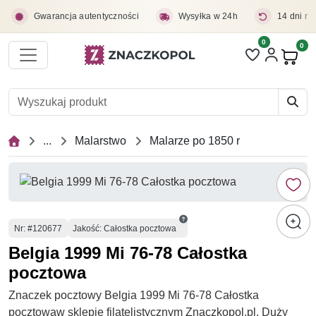
Przejdź do treści głównej
Gwarancja autentyczności
Wysyłka w 24h
14 dni na
0
Liczba pozycji 
0
Pro
...
Malarstwo
Malarze po 1850 r
Numer
Nr
: #120677
Jakość: Całostka pocztowa
Belgia 1999 Mi 76-78 Całostka
pocztowa
Znaczek pocztowy Belgia 1999 Mi 76-78 Całostka
pocztowaw sklepie filatelistycznym Znaczkopol.pl. Duży