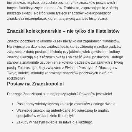
inwestować mądrze, uprzednio poznaj rynek znaczków pocztowych i
innych filatelistycznych elementów. Zrobisz to, zapoznając się z ofertą
naszego sklepu. Pośród wielu tysięcy znaczków kolekcjonerskich
znajdziesz egzemplarze, które mają swoją wartość historyczną.
Znaczki kolekcjonerskie – nie tylko dla filatelistów
Znaczki pocztowe to łakomy kąsek nie tylko dla zapalonych filatelistów.
Na świecie bardzo łatwo znaleźć ludzi, którzy zbierają wszelkie gadżety
związane z daną postacią, historią czy jakimkolwiek zjawiskiem kultury.
Znaczki ukazują się z różnych okazji i na cześć wielu postaciom. Dlatego
stanowią znakomite uzupełnienie kolekcji gadżetów związanych z Twoją
pasją. Zbierasz gadżety związane z Elvisem Presleyem? Dlaczego w
Twojej kolekcji miałoby zabraknąć znaczków pocztowych z królem
rock&rolla?
Postaw na Znaczkopol.pl
Dlaczego Znaczkopol.pl to najlepszy wybór? Powodów jest wiele!
Posiadamy wielotysięczną kolekcję znaczków z całego świata.
Wszystkie znaczki są autentyczne. Potwierdzają to analizy
specjalistów w dziedzinie filatelistyki.
Zakupy w naszym sklepie są łatwe dla każdego.