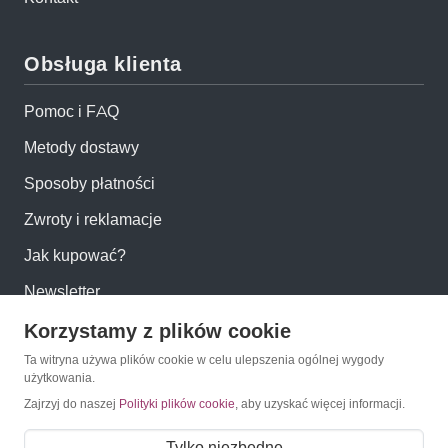
Obsługa klienta
Pomoc i FAQ
Metody dostawy
Sposoby płatności
Zwroty i reklamacje
Jak kupować?
Newsletter
Korzystamy z plików cookie
Konto
Ta witryna używa plików cookie w celu ulepszenia ogólnej wygody
użytkowania.
Zajrzyj do naszej
Polityki plików cookie
, aby uzyskać więcej informacji.
Moje konto
Moje zamówienia
Tylko niezbędne