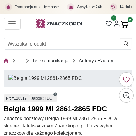
Przejdź do treści głównej
Gwarancja autentyczności
Wysyłka w 24h
14 dni na
0
Liczba pozycji 
0
Pro
...
Telekomunikacja
Anteny / Radary
Numer
Nr
: #120519
Jakość: FDC
Belgia 1999 Mi 2861-2865 FDC
Znaczek pocztowy Belgia 1999 Mi 2861-2865 FDCw
sklepie filatelistycznym Znaczkopol.pl. Duży wybór
znaczków dla każdego kolekcjonera