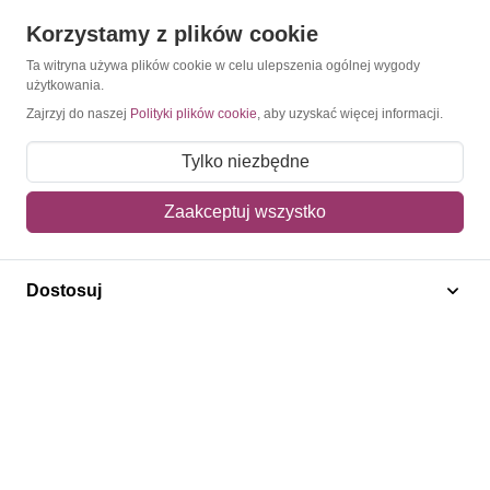
Korzystamy z plików cookie
Konto
Ta witryna używa plików cookie w celu ulepszenia ogólnej wygody
użytkowania.
Moje konto
Zajrzyj do naszej
Polityki plików cookie
, aby uzyskać więcej informacji.
Moje zamówienia
Tylko niezbędne
Mój koszyk
Adres dostawy
Zaakceptuj wszystko
Polecamy
Dostosuj
Znaczki Konie
Znaczki Politycy
Znaczki Żaglowce
Znaczki Kwiaty