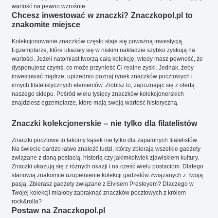
wartość na pewno wzrośnie.
Chcesz inwestować w znaczki? Znaczkopol.pl to
znakomite miejsce
Kolekcjonowanie znaczków często staje się poważną inwestycją.
Egzemplarze, które ukazały się w niskim nakładzie szybko zyskują na
wartości. Jeżeli natomiast tworzą całą kolekcję, wtedy masz pewność, że
dysponujesz czymś, co może przynieść Ci realne zyski. Jednak, żeby
inwestować mądrze, uprzednio poznaj rynek znaczków pocztowych i
innych filatelistycznych elementów. Zrobisz to, zapoznając się z ofertą
naszego sklepu. Pośród wielu tysięcy znaczków kolekcjonerskich
znajdziesz egzemplarze, które mają swoją wartość historyczną.
Znaczki kolekcjonerskie – nie tylko dla filatelistów
Znaczki pocztowe to łakomy kąsek nie tylko dla zapalonych filatelistów.
Na świecie bardzo łatwo znaleźć ludzi, którzy zbierają wszelkie gadżety
związane z daną postacią, historią czy jakimkolwiek zjawiskiem kultury.
Znaczki ukazują się z różnych okazji i na cześć wielu postaciom. Dlatego
stanowią znakomite uzupełnienie kolekcji gadżetów związanych z Twoją
pasją. Zbierasz gadżety związane z Elvisem Presleyem? Dlaczego w
Twojej kolekcji miałoby zabraknąć znaczków pocztowych z królem
rock&rolla?
Postaw na Znaczkopol.pl