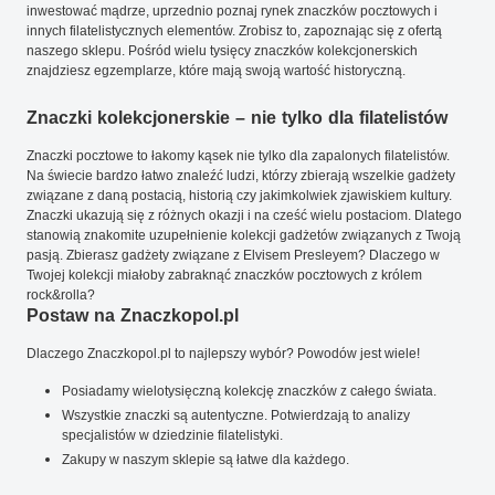
inwestować mądrze, uprzednio poznaj rynek znaczków pocztowych i
innych filatelistycznych elementów. Zrobisz to, zapoznając się z ofertą
naszego sklepu. Pośród wielu tysięcy znaczków kolekcjonerskich
znajdziesz egzemplarze, które mają swoją wartość historyczną.
Znaczki kolekcjonerskie – nie tylko dla filatelistów
Znaczki pocztowe to łakomy kąsek nie tylko dla zapalonych filatelistów.
Na świecie bardzo łatwo znaleźć ludzi, którzy zbierają wszelkie gadżety
związane z daną postacią, historią czy jakimkolwiek zjawiskiem kultury.
Znaczki ukazują się z różnych okazji i na cześć wielu postaciom. Dlatego
stanowią znakomite uzupełnienie kolekcji gadżetów związanych z Twoją
pasją. Zbierasz gadżety związane z Elvisem Presleyem? Dlaczego w
Twojej kolekcji miałoby zabraknąć znaczków pocztowych z królem
rock&rolla?
Postaw na Znaczkopol.pl
Dlaczego Znaczkopol.pl to najlepszy wybór? Powodów jest wiele!
Posiadamy wielotysięczną kolekcję znaczków z całego świata.
Wszystkie znaczki są autentyczne. Potwierdzają to analizy
specjalistów w dziedzinie filatelistyki.
Zakupy w naszym sklepie są łatwe dla każdego.