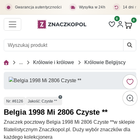
Przejdź do treści głównej
Gwarancja autentyczności
Wysyłka w 24h
14 dni na
0
Liczba pozycji 
0
Pro
...
Królowie i królowe
Królowie Belgijscy
Numer
Nr
: #6126
Jakość: Czyste **
Belgia 1998 Mi 2806 Czyste **
Znaczek pocztowy Belgia 1998 Mi 2806 Czyste **w sklepie
filatelistycznym Znaczkopol.pl. Duży wybór znaczków dla
każdego kolekcjonera