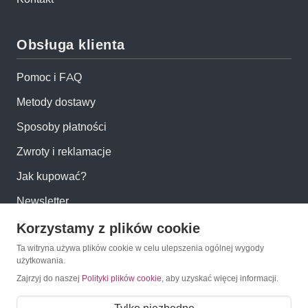
Obsługa klienta
Pomoc i FAQ
Metody dostawy
Sposoby płatności
Zwroty i reklamacje
Jak kupować?
Newsletter
Korzystamy z plików cookie
Konto
Ta witryna używa plików cookie w celu ulepszenia ogólnej wygody
użytkowania.
Moje konto
Zajrzyj do naszej
Polityki plików cookie
, aby uzyskać więcej informacji.
Moje zamówienia