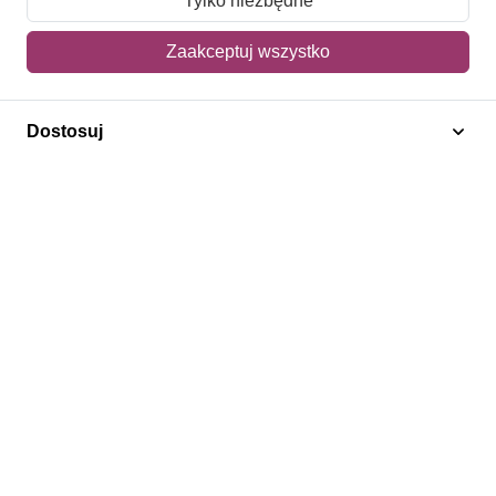
Tylko niezbędne
Mój koszyk
Zaakceptuj wszystko
Adres dostawy
Dostosuj
Polecamy
Znaczki Konie
Znaczki Politycy
Znaczki Żaglowce
Znaczki Kolarstwo
Znaczki Boże Narodzenie
Regulamin
Prywatność
Bezpieczeństwo