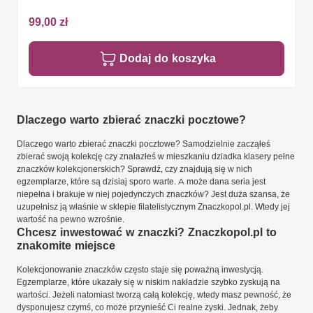
99,00 zł
Dodaj do koszyka
Dlaczego warto zbierać znaczki pocztowe?
Dlaczego warto zbierać znaczki pocztowe? Samodzielnie zacząłeś
zbierać swoją kolekcję czy znalazłeś w mieszkaniu dziadka klasery pełne
znaczków kolekcjonerskich? Sprawdź, czy znajdują się w nich
egzemplarze, które są dzisiaj sporo warte. A może dana seria jest
niepełna i brakuje w niej pojedynczych znaczków? Jest duża szansa, że
uzupełnisz ją właśnie w sklepie filatelistycznym Znaczkopol.pl. Wtedy jej
wartość na pewno wzrośnie.
Chcesz inwestować w znaczki? Znaczkopol.pl to
znakomite miejsce
Kolekcjonowanie znaczków często staje się poważną inwestycją.
Egzemplarze, które ukazały się w niskim nakładzie szybko zyskują na
wartości. Jeżeli natomiast tworzą całą kolekcję, wtedy masz pewność, że
dysponujesz czymś, co może przynieść Ci realne zyski. Jednak, żeby