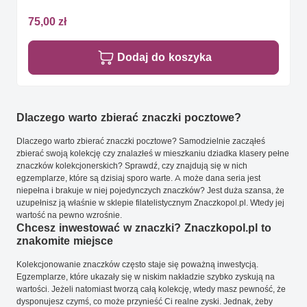
75,00 zł
Dodaj do koszyka
Dlaczego warto zbierać znaczki pocztowe?
Dlaczego warto zbierać znaczki pocztowe? Samodzielnie zacząłeś
zbierać swoją kolekcję czy znalazłeś w mieszkaniu dziadka klasery pełne
znaczków kolekcjonerskich? Sprawdź, czy znajdują się w nich
egzemplarze, które są dzisiaj sporo warte. A może dana seria jest
niepełna i brakuje w niej pojedynczych znaczków? Jest duża szansa, że
uzupełnisz ją właśnie w sklepie filatelistycznym Znaczkopol.pl. Wtedy jej
wartość na pewno wzrośnie.
Chcesz inwestować w znaczki? Znaczkopol.pl to
znakomite miejsce
Kolekcjonowanie znaczków często staje się poważną inwestycją.
Egzemplarze, które ukazały się w niskim nakładzie szybko zyskują na
wartości. Jeżeli natomiast tworzą całą kolekcję, wtedy masz pewność, że
dysponujesz czymś, co może przynieść Ci realne zyski. Jednak, żeby