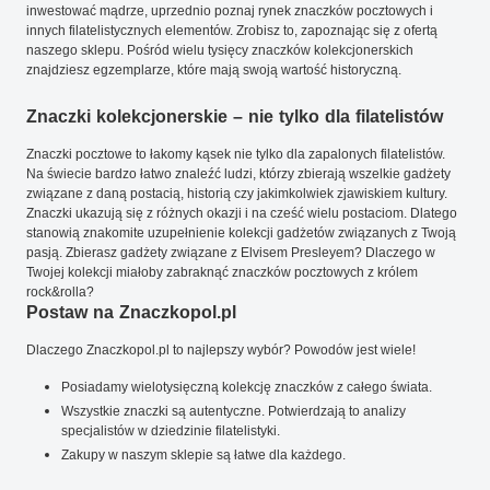
inwestować mądrze, uprzednio poznaj rynek znaczków pocztowych i
innych filatelistycznych elementów. Zrobisz to, zapoznając się z ofertą
naszego sklepu. Pośród wielu tysięcy znaczków kolekcjonerskich
znajdziesz egzemplarze, które mają swoją wartość historyczną.
Znaczki kolekcjonerskie – nie tylko dla filatelistów
Znaczki pocztowe to łakomy kąsek nie tylko dla zapalonych filatelistów.
Na świecie bardzo łatwo znaleźć ludzi, którzy zbierają wszelkie gadżety
związane z daną postacią, historią czy jakimkolwiek zjawiskiem kultury.
Znaczki ukazują się z różnych okazji i na cześć wielu postaciom. Dlatego
stanowią znakomite uzupełnienie kolekcji gadżetów związanych z Twoją
pasją. Zbierasz gadżety związane z Elvisem Presleyem? Dlaczego w
Twojej kolekcji miałoby zabraknąć znaczków pocztowych z królem
rock&rolla?
Postaw na Znaczkopol.pl
Dlaczego Znaczkopol.pl to najlepszy wybór? Powodów jest wiele!
Posiadamy wielotysięczną kolekcję znaczków z całego świata.
Wszystkie znaczki są autentyczne. Potwierdzają to analizy
specjalistów w dziedzinie filatelistyki.
Zakupy w naszym sklepie są łatwe dla każdego.