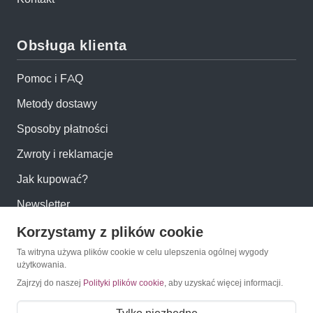
Obsługa klienta
Pomoc i FAQ
Metody dostawy
Sposoby płatności
Zwroty i reklamacje
Jak kupować?
Newsletter
Korzystamy z plików cookie
Konto
Ta witryna używa plików cookie w celu ulepszenia ogólnej wygody
użytkowania.
Moje konto
Zajrzyj do naszej
Polityki plików cookie
, aby uzyskać więcej informacji.
Moje zamówienia