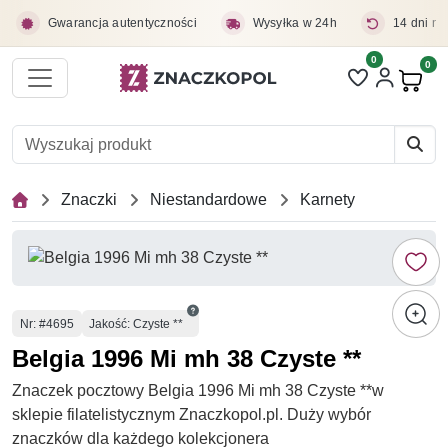
Przejdź do treści głównej
Gwarancja autentyczności
Wysyłka w 24h
14 dni na
0
Liczba pozycji 
0
Pro
Znaczki
Niestandardowe
Karnety
Numer
Nr
: #4695
Jakość: Czyste **
Belgia 1996 Mi mh 38 Czyste **
Znaczek pocztowy Belgia 1996 Mi mh 38 Czyste **w
sklepie filatelistycznym Znaczkopol.pl. Duży wybór
znaczków dla każdego kolekcjonera