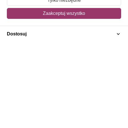
Tylko niezbędne
Mój koszyk
Zaakceptuj wszystko
Adres dostawy
Dostosuj
Polecamy
Znaczki Konie
Znaczki Politycy
Znaczki Żaglowce
Znaczki Kolarstwo
Znaczki Boże Narodzenie
Regulamin
Prywatność
Bezpieczeństwo