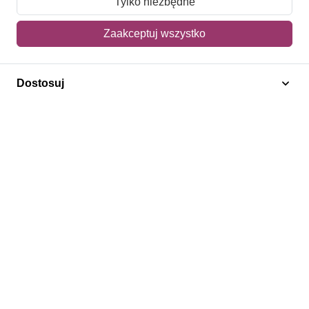
Tylko niezbędne
Mój koszyk
Zaakceptuj wszystko
Adres dostawy
Dostosuj
Polecamy
Znaczki Konie
Znaczki Politycy
Znaczki Żaglowce
Znaczki Kwiaty
Znaczki Boże Narodzenie
Regulamin
Prywatność
Bezpieczeństwo