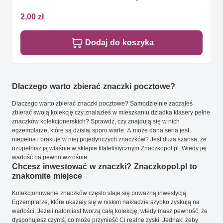
2,00 zł
Dodaj do koszyka
Dlaczego warto zbierać znaczki pocztowe?
Dlaczego warto zbierać znaczki pocztowe? Samodzielnie zacząłeś
zbierać swoją kolekcję czy znalazłeś w mieszkaniu dziadka klasery pełne
znaczków kolekcjonerskich? Sprawdź, czy znajdują się w nich
egzemplarze, które są dzisiaj sporo warte. A może dana seria jest
niepełna i brakuje w niej pojedynczych znaczków? Jest duża szansa, że
uzupełnisz ją właśnie w sklepie filatelistycznym Znaczkopol.pl. Wtedy jej
wartość na pewno wzrośnie.
Chcesz inwestować w znaczki? Znaczkopol.pl to
znakomite miejsce
Kolekcjonowanie znaczków często staje się poważną inwestycją.
Egzemplarze, które ukazały się w niskim nakładzie szybko zyskują na
wartości. Jeżeli natomiast tworzą całą kolekcję, wtedy masz pewność, że
dysponujesz czymś, co może przynieść Ci realne zyski. Jednak, żeby