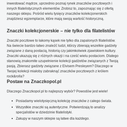
inwestować mądrze, uprzednio poznaj rynek znaczków pocztowych i
innych filatelistycznych elementów. Zrobisz to, zapoznając się z ofertą
naszego sklepu. Pośród wielu tysięcy znaczków kolekcjonerskich
znajdziesz egzemplarze, które mają swoją wartość historyczną.
Znaczki kolekcjonerskie – nie tylko dla filatelistów
Znaczki pocztowe to łakomy kąsek nie tylko dla zapalonych filatelistów.
Na świecie bardzo łatwo znaleźć ludzi, którzy zbierają wszelkie gadżety
związane z daną postacią, historią czy jakimkolwiek zjawiskiem kultury.
Znaczki ukazują się z różnych okazji i na cześć wielu postaciom. Dlatego
stanowią znakomite uzupełnienie kolekcji gadżetów związanych z Twoją
pasją. Zbierasz gadżety związane z Elvisem Presleyem? Dlaczego w
Twojej kolekcji miałoby zabraknąć znaczków pocztowych z królem
rock&rolla?
Postaw na Znaczkopol.pl
Dlaczego Znaczkopol.pl to najlepszy wybór? Powodów jest wiele!
Posiadamy wielotysięczną kolekcję znaczków z całego świata.
Wszystkie znaczki są autentyczne. Potwierdzają to analizy
specjalistów w dziedzinie filatelistyki.
Zakupy w naszym sklepie są łatwe dla każdego.