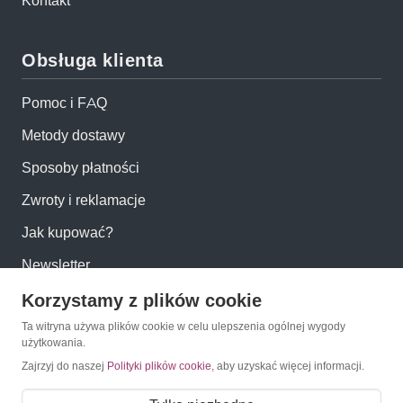
Kontakt
Obsługa klienta
Pomoc i FAQ
Metody dostawy
Sposoby płatności
Zwroty i reklamacje
Jak kupować?
Newsletter
Korzystamy z plików cookie
Konto
Ta witryna używa plików cookie w celu ulepszenia ogólnej wygody
użytkowania.
Moje konto
Zajrzyj do naszej
Polityki plików cookie
, aby uzyskać więcej informacji.
Moje zamówienia