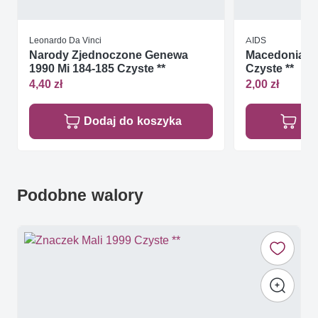
Leonardo Da Vinci
AIDS
Narody Zjednoczone Genewa
Macedonia 20
1990 Mi 184-185 Czyste **
Czyste **
4,40 zł
2,00 zł
Dodaj do koszyka
Do
Podobne walory