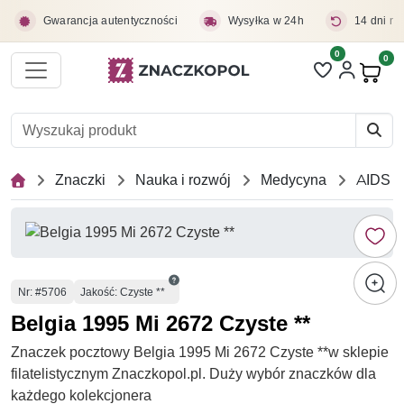
Przejdź do treści głównej
Gwarancja autentyczności
Wysyłka w 24h
14 dni na
0
Liczba pozycji 
0
Pro
Znaczki
Nauka i rozwój
Medycyna
AIDS
Numer
Nr
: #5706
Jakość: Czyste **
Belgia 1995 Mi 2672 Czyste **
Znaczek pocztowy Belgia 1995 Mi 2672 Czyste **w sklepie
filatelistycznym Znaczkopol.pl. Duży wybór znaczków dla
każdego kolekcjonera