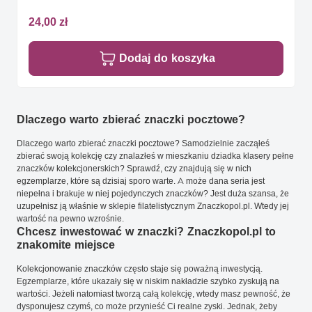
24,00 zł
Dodaj do koszyka
Dlaczego warto zbierać znaczki pocztowe?
Dlaczego warto zbierać znaczki pocztowe? Samodzielnie zacząłeś
zbierać swoją kolekcję czy znalazłeś w mieszkaniu dziadka klasery pełne
znaczków kolekcjonerskich? Sprawdź, czy znajdują się w nich
egzemplarze, które są dzisiaj sporo warte. A może dana seria jest
niepełna i brakuje w niej pojedynczych znaczków? Jest duża szansa, że
uzupełnisz ją właśnie w sklepie filatelistycznym Znaczkopol.pl. Wtedy jej
wartość na pewno wzrośnie.
Chcesz inwestować w znaczki? Znaczkopol.pl to
znakomite miejsce
Kolekcjonowanie znaczków często staje się poważną inwestycją.
Egzemplarze, które ukazały się w niskim nakładzie szybko zyskują na
wartości. Jeżeli natomiast tworzą całą kolekcję, wtedy masz pewność, że
dysponujesz czymś, co może przynieść Ci realne zyski. Jednak, żeby