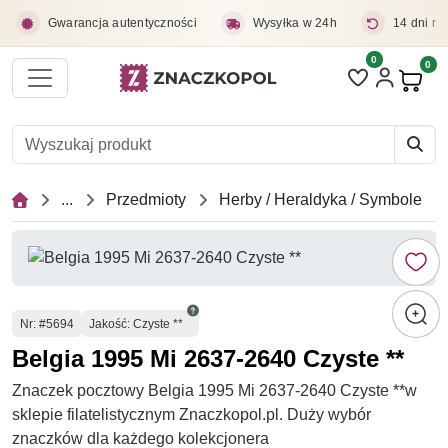
Przejdź do treści głównej
Gwarancja autentyczności
Wysyłka w 24h
14 dni na
0
Liczba pozycji 
0
Pro
...
Przedmioty
Herby / Heraldyka / Symbole
Numer
Nr
: #5694
Jakość: Czyste **
Belgia 1995 Mi 2637-2640 Czyste **
Znaczek pocztowy Belgia 1995 Mi 2637-2640 Czyste **w
sklepie filatelistycznym Znaczkopol.pl. Duży wybór
znaczków dla każdego kolekcjonera