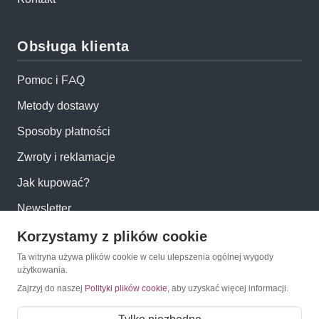
Obsługa klienta
Pomoc i FAQ
Metody dostawy
Sposoby płatności
Zwroty i reklamacje
Jak kupować?
Newsletter
Korzystamy z plików cookie
Konto
Ta witryna używa plików cookie w celu ulepszenia ogólnej wygody
użytkowania.
Moje konto
Zajrzyj do naszej
Polityki plików cookie
, aby uzyskać więcej informacji.
Moje zamówienia