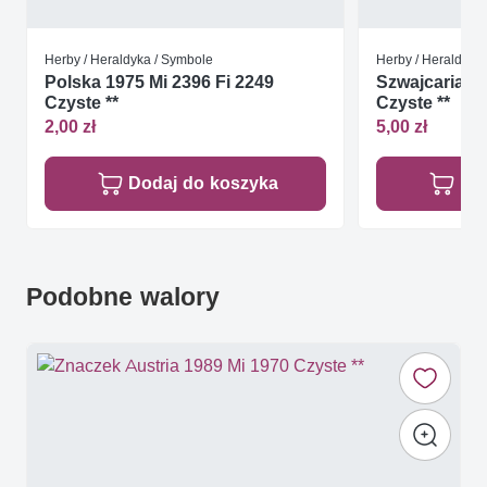
Herby / Heraldyka / Symbole
Herby / Heraldyka
Polska 1975 Mi 2396 Fi 2249
Szwajcaria 1
Czyste **
Czyste **
2,00 zł
5,00 zł
Dodaj do koszyka
Do
Podobne walory