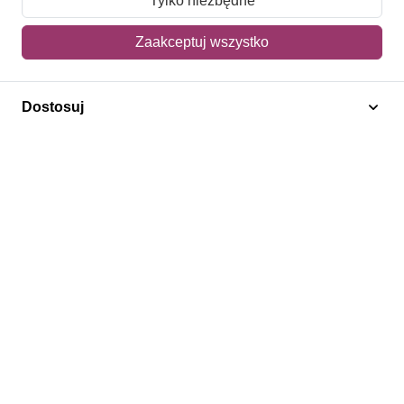
Tylko niezbędne
Mój koszyk
Zaakceptuj wszystko
Adres dostawy
Dostosuj
Polecamy
Znaczki Konie
Znaczki Politycy
Znaczki Żaglowce
Znaczki Kwiaty
Znaczki Herby / Heraldyka / Symbole
Regulamin
Prywatność
Bezpieczeństwo