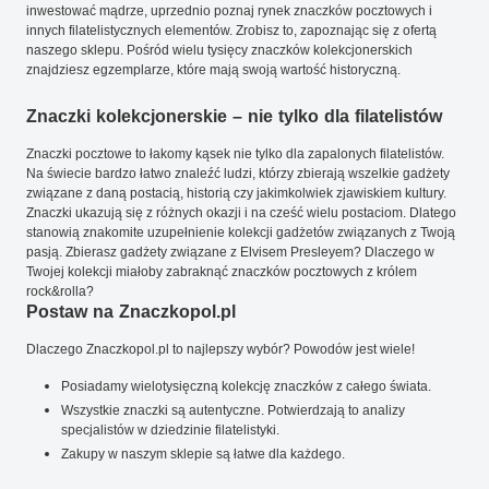
inwestować mądrze, uprzednio poznaj rynek znaczków pocztowych i
innych filatelistycznych elementów. Zrobisz to, zapoznając się z ofertą
naszego sklepu. Pośród wielu tysięcy znaczków kolekcjonerskich
znajdziesz egzemplarze, które mają swoją wartość historyczną.
Znaczki kolekcjonerskie – nie tylko dla filatelistów
Znaczki pocztowe to łakomy kąsek nie tylko dla zapalonych filatelistów.
Na świecie bardzo łatwo znaleźć ludzi, którzy zbierają wszelkie gadżety
związane z daną postacią, historią czy jakimkolwiek zjawiskiem kultury.
Znaczki ukazują się z różnych okazji i na cześć wielu postaciom. Dlatego
stanowią znakomite uzupełnienie kolekcji gadżetów związanych z Twoją
pasją. Zbierasz gadżety związane z Elvisem Presleyem? Dlaczego w
Twojej kolekcji miałoby zabraknąć znaczków pocztowych z królem
rock&rolla?
Postaw na Znaczkopol.pl
Dlaczego Znaczkopol.pl to najlepszy wybór? Powodów jest wiele!
Posiadamy wielotysięczną kolekcję znaczków z całego świata.
Wszystkie znaczki są autentyczne. Potwierdzają to analizy
specjalistów w dziedzinie filatelistyki.
Zakupy w naszym sklepie są łatwe dla każdego.