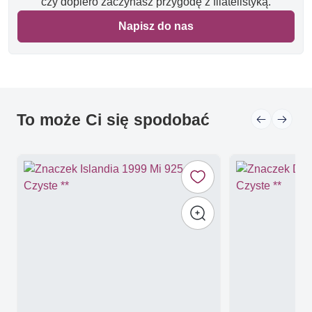
czy dopiero zaczynasz przygodę z filatelistyką.
Napisz do nas
To może Ci się spodobać