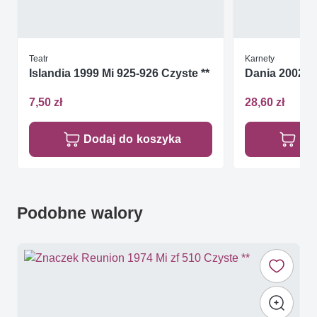
Teatr
Karnety
Islandia 1999 Mi 925-926 Czyste **
Dania 2002 M
7,50 zł
28,60 zł
Dodaj do koszyka
Do
Podobne walory