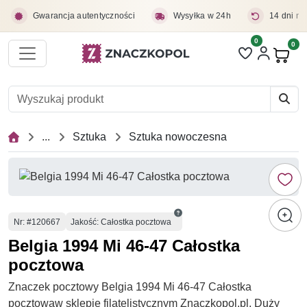
Przejdź do treści głównej
Gwarancja autentyczności
Wysyłka w 24h
14 dni na
0
Liczba pozycji 
0
Pro
...
Sztuka
Sztuka nowoczesna
Numer
Nr
: #120667
Jakość: Całostka pocztowa
Belgia 1994 Mi 46-47 Całostka
pocztowa
Znaczek pocztowy Belgia 1994 Mi 46-47 Całostka
pocztowaw sklepie filatelistycznym Znaczkopol.pl. Duży