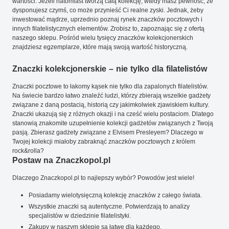
wartości. Jeżeli natomiast tworzą całą kolekcję, wtedy masz pewność, że
dysponujesz czymś, co może przynieść Ci realne zyski. Jednak, żeby
inwestować mądrze, uprzednio poznaj rynek znaczków pocztowych i
innych filatelistycznych elementów. Zrobisz to, zapoznając się z ofertą
naszego sklepu. Pośród wielu tysięcy znaczków kolekcjonerskich
znajdziesz egzemplarze, które mają swoją wartość historyczną.
Znaczki kolekcjonerskie – nie tylko dla filatelistów
Znaczki pocztowe to łakomy kąsek nie tylko dla zapalonych filatelistów.
Na świecie bardzo łatwo znaleźć ludzi, którzy zbierają wszelkie gadżety
związane z daną postacią, historią czy jakimkolwiek zjawiskiem kultury.
Znaczki ukazują się z różnych okazji i na cześć wielu postaciom. Dlatego
stanowią znakomite uzupełnienie kolekcji gadżetów związanych z Twoją
pasją. Zbierasz gadżety związane z Elvisem Presleyem? Dlaczego w
Twojej kolekcji miałoby zabraknąć znaczków pocztowych z królem
rock&rolla?
Postaw na Znaczkopol.pl
Dlaczego Znaczkopol.pl to najlepszy wybór? Powodów jest wiele!
Posiadamy wielotysięczną kolekcję znaczków z całego świata.
Wszystkie znaczki są autentyczne. Potwierdzają to analizy
specjalistów w dziedzinie filatelistyki.
Zakupy w naszym sklepie są łatwe dla każdego.