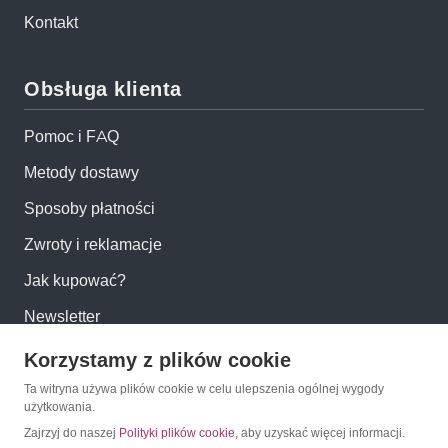
Kontakt
Obsługa klienta
Pomoc i FAQ
Metody dostawy
Sposoby płatności
Zwroty i reklamacje
Jak kupować?
Newsletter
Korzystamy z plików cookie
Konto
Ta witryna używa plików cookie w celu ulepszenia ogólnej wygody
użytkowania.
Moje konto
Zajrzyj do naszej
Polityki plików cookie
, aby uzyskać więcej informacji.