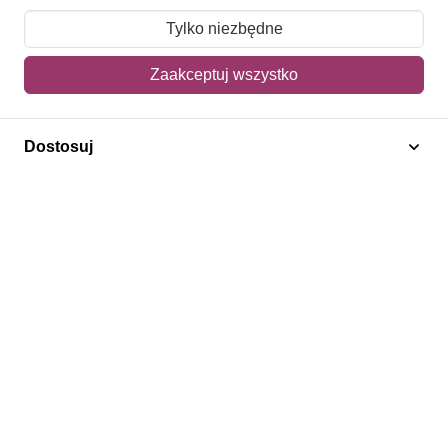
Moje zamówienia
Tylko niezbędne
Mój koszyk
Zaakceptuj wszystko
Adres dostawy
Dostosuj
Polecamy
Znaczki Konie
Znaczki Politycy
Znaczki Żaglowce
Znaczki Kolarstwo
Znaczki Boże Narodzenie
Regulamin
Prywatność
Bezpieczeństwo